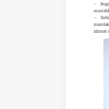
– Bugun
mustahk
– Xolis
mamlaka
xizmat q