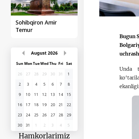
Sohibqiron Amir
O‘zbekiston va
Temur
Paragvay hamkorlig
Bugun S
Bolgari
August
2026
uchrashu
Sun
Mon
Tue
Wed
Thu
Fri
Sat
Unda t
26
27
28
29
30
31
1
ko‘tari
2
3
4
5
6
7
8
ekanligi
9
10
11
12
13
14
15
16
17
18
19
20
21
22
23
24
25
26
27
28
29
30
31
1
2
3
4
5
Hamkorlarimiz