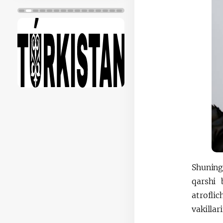
Shuning
qarshi 
atrofli
vakillar