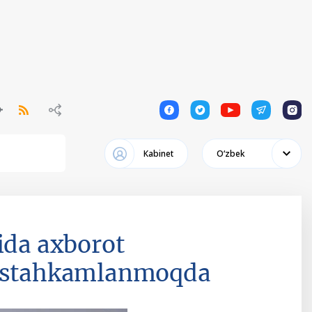
1
1
1
1
1
Кabinet
Oʻzbek
ida axborot
 mustahkamlanmoqda