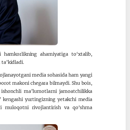
 hamkorlikning ahamiyatiga to‘xtalib,
ta’kidladi.
ivojlanayotgani media sohasida ham yangi
orot makoni chegara bilmaydi. Shu bois,
a ishonchli ma’lumotlarni jamoatchilikka
 kengashi yurtingizning yetakchi media
agi muloqotni rivojlantirish va qo‘shma