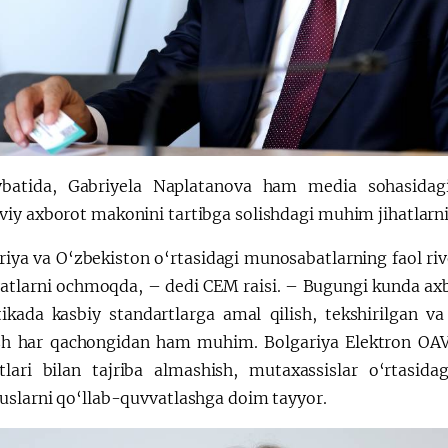
batida, Gabriyela Naplatanova ham media sohasidagi
iy axborot makonini tartibga solishdagi muhim jihatlarni 
riya va O‘zbekiston o‘rtasidagi munosabatlarning faol r
atlarni ochmoqda, – dedi CEM raisi. – Bugungi kunda axb
stikada kasbiy standartlarga amal qilish, tekshirilgan v
sh har qachongidan ham muhim. Bolgariya Elektron OAV
otlari bilan tajriba almashish, mutaxassislar o‘rtasid
uslarni qo‘llab-quvvatlashga doim tayyor.