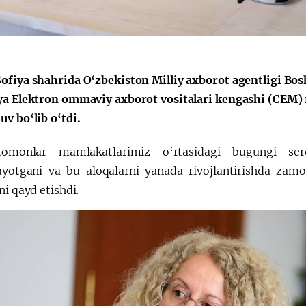
Huquqiy targʻibot
O‘zbekiston va
i
Yaponiya hamkorl
ofiya shahrida O‘zbekiston Milliy axborot agentligi Bo
ya Elektron ommaviy axborot vositalari kengashi (CEM) r
v bo‘lib o‘tdi.
omonlar mamlakatlarimiz o‘rtasidagi bugungi ser
layotgani va bu aloqalarni yanada rivojlantirishda zam
ni qayd etishdi.