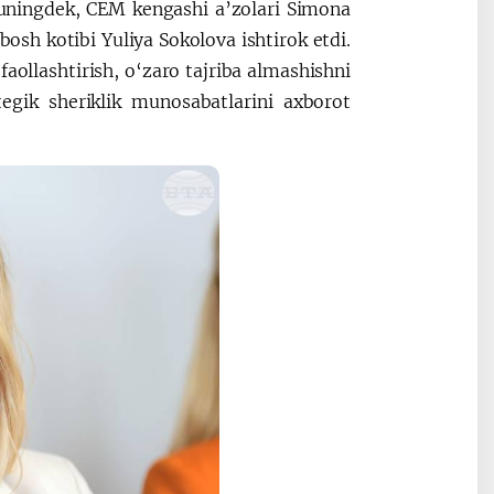
uningdek, CEM kengashi a’zolari Simona
osh kotibi Yuliya Sokolova ishtirok etdi.
ollashtirish, o‘zaro tajriba almashishni
egik sheriklik munosabatlarini axborot