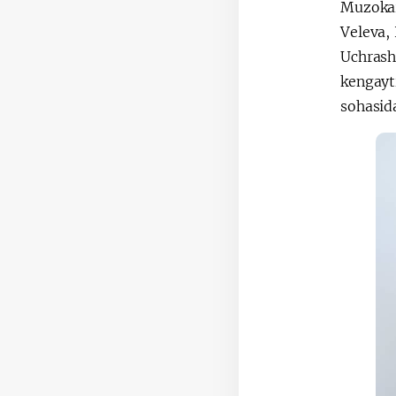
Muzokar
Veleva, 
Uchrash
kengayt
sohasida