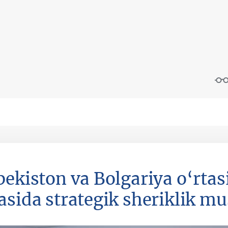
bekiston va Bolgariya o‘rtas
asida strategik sheriklik