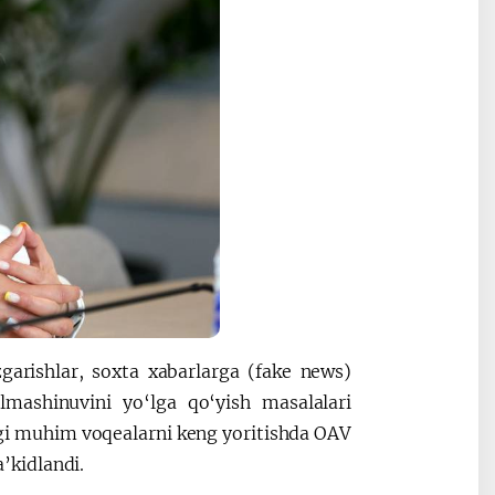
arishlar, soxta xabarlarga (fake news)
lmashinuvini yo‘lga qo‘yish masalalari
gi muhim voqealarni keng yoritishda OAV
a’kidlandi.