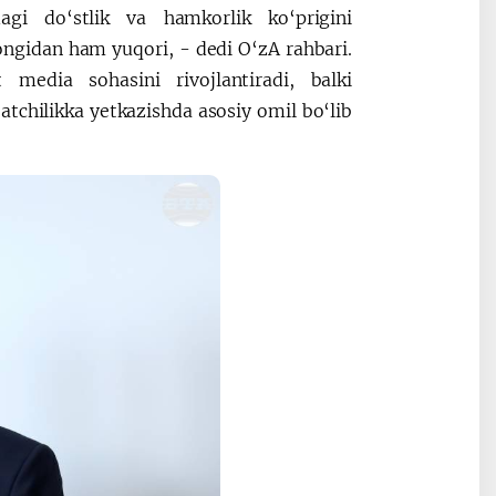
agi do‘stlik va hamkorlik ko‘prigini
ngidan ham yuqori, - dedi O‘zA rahbari.
media sohasini rivojlantiradi, balki
tchilikka yetkazishda asosiy omil bo‘lib