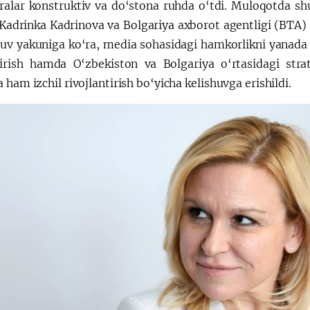
alar konstruktiv va do‘stona ruhda o‘tdi. Muloqotda sh
Kadrinka Kadrinova va Bolgariya axborot agentligi (BTA) b
uv yakuniga ko‘ra, media sohasidagi hamkorlikni yanada fa
irish hamda O‘zbekiston va Bolgariya o‘rtasidagi strat
 ham izchil rivojlantirish bo‘yicha kelishuvga erishildi.