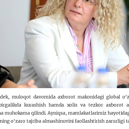
dek, muloqot davomida axborot makonidagi global o‘zg
birgalikda kurashish hamda xolis va tezkor axborot a
cha muhokama qilindi. Ayniqsa, mamlakatlarimiz hayotida
ining o‘zaro tajriba almashinuvini faollashtirish zarurligi t