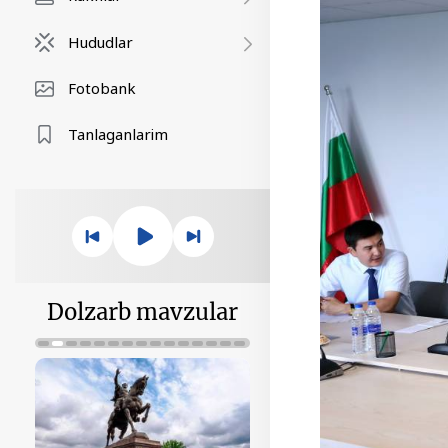
Hududlar
Fotobank
Tanlaganlarim
Dolzarb mavzular