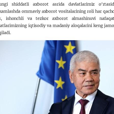
gi shiddatli axborot asrida davlatlarimiz o‘rtasid
amlashda ommaviy axborot vositalarining roli har qacho
, ishonchli va tezkor axborot almashinuvi nafaqat 
tlarimizning iqtisodiy va madaniy aloqalarini keng jamoa
iladi.