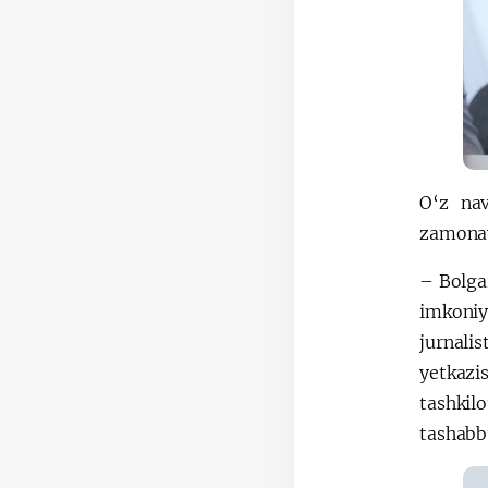
O‘z nav
zamonav
– Bolga
imkoniy
jurnali
yetkazi
tashkil
tashabb