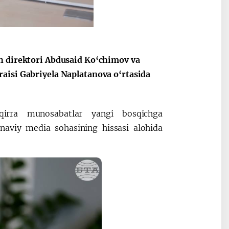
Oʻzbekiston va
Maqolalar
igi
Pokiston hamkorligi
sh direktori Abdusaid Ko‘chimov va
aisi Gabriyela Naplatanova o‘rtasida
qirra munosabatlar yangi bosqichga
onaviy media sohasining hissasi alohida