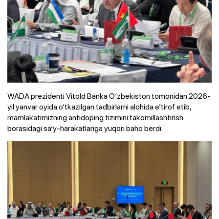
WADA prezidenti Vitold Banka O‘zbekiston tomonidan 2026-
yil yanvar oyida o‘tkazilgan tadbirlarni alohida e’tirof etib,
mamlakatimizning antidoping tizimini takomillashtirish
borasidagi sa’y-harakatlariga yuqori baho berdi.