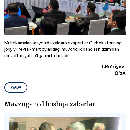
Muhokamalar jarayonida xalqaro ekspertlar O‘zbekistonning
joriy yil fevral-mart oylaridagi muvofiqlik baholash tizimidan
muvaffaqiyatli o‘tganini ta’kidladi.
T.Ro‘ziyev,
O‘zA
WADA
Mavzuga oid boshqa xabarlar