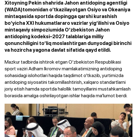
Xitoyning Pekin shahrida Jahon antidoping agentligi
(WADA)tomonidan o‘tkazilayotgan Osiyo va Okeaniya
mintaqasida sportda dopingga qarshi kurashish
bo‘yicha XXI hukumatlararo vazirlar yig‘ilishi va Osiyo
mintaqaviy simpoziumida O‘zbekiston Jahon
antidoping kodeksi–2027 talablariga milliy
qonunchiligini to‘liq moslashtirgan dunyodagi birinchi
va hozircha yagona davlat sifatida qayd etildi.
Mazkur tadbirda ishtirok etgan O‘zbekiston Respublikasi
sport vaziri Adham Ikromov mamlakatimizning antidoping
sohasidagi islohotlari haqida taqdimot o‘tkazib, yurtimizda
antidoping siyosatini takomillashtirish, xalqaro standartlarni
joriy etish hamda sportda halollik tamoyillarini mustahkamlash
borasida amalga oshirilayotgan ishlar haqida ma’lumot berdi.