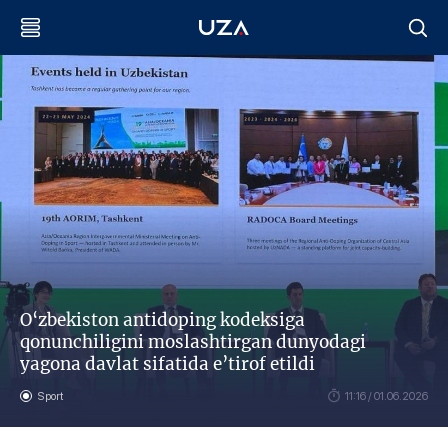
O‘zbekiston antidoping kodeksiga
qonunchiligini moslashtirgan dunyodagi
yagona davlat sifatida e’tirof etildi
Sport
11:16 / 01.06.2026