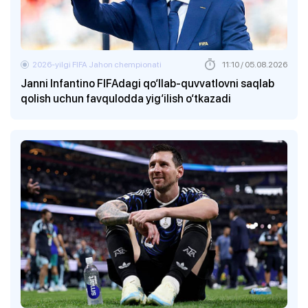
2026-yilgi FIFA Jahon chempionati
11:10 / 05.08.2026
Janni Infantino FIFAdagi qo‘llab-quvvatlovni saqlab
qolish uchun favqulodda yig‘ilish o‘tkazadi