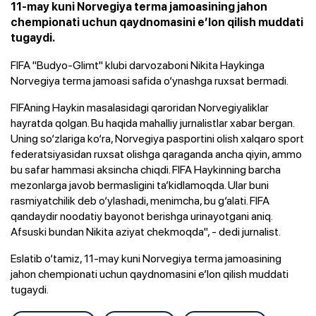
11-may kuni Norvegiya terma jamoasining jahon
chempionati uchun qaydnomasini e’lon qilish muddati
tugaydi.
FIFA "Budyo-Glimt" klubi darvozaboni Nikita Haykinga
Norvegiya terma jamoasi safida o‘ynashga ruxsat bermadi.
FIFAning Haykin masalasidagi qaroridan Norvegiyaliklar
hayratda qolgan. Bu haqida mahalliy jurnalistlar xabar bergan.
Uning so‘zlariga ko‘ra, Norvegiya pasportini olish xalqaro sport
federatsiyasidan ruxsat olishga qaraganda ancha qiyin, ammo
bu safar hammasi aksincha chiqdi. FIFA Haykinning barcha
mezonlarga javob bermasligini ta’kidlamoqda. Ular buni
rasmiyatchilik deb o‘ylashadi, menimcha, bu g‘alati. FIFA
qandaydir noodatiy bayonot berishga urinayotgani aniq.
Afsuski bundan Nikita aziyat chekmoqda", - dedi jurnalist.
Eslatib o‘tamiz, 11-may kuni Norvegiya terma jamoasining
jahon chempionati uchun qaydnomasini e’lon qilish muddati
tugaydi.