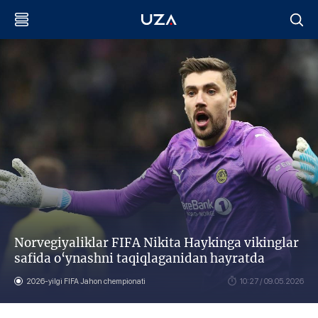
Norvegiyaliklar FIFA Nikita Haykinga vikinglar
safida o‘ynashni taqiqlaganidan hayratda
2026-yilgi FIFA Jahon chempionati
10:27 / 09.05.2026