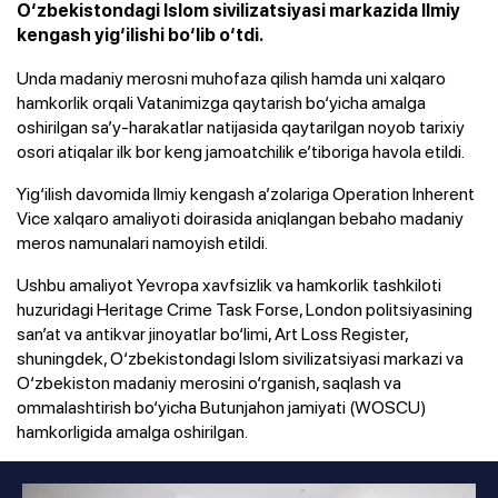
O‘zbekistondagi Islom sivilizatsiyasi markazida Ilmiy
kengash yig‘ilishi bo‘lib o‘tdi.
Unda madaniy merosni muhofaza qilish hamda uni xalqaro
hamkorlik orqali Vatanimizga qaytarish bo‘yicha amalga
oshirilgan sa’y-harakatlar natijasida qaytarilgan noyob tarixiy
osori atiqalar ilk bor keng jamoatchilik e’tiboriga havola etildi.
Yig‘ilish davomida Ilmiy kengash a’zolariga Operation Inherent
Vice xalqaro amaliyoti doirasida aniqlangan bebaho madaniy
meros namunalari namoyish etildi.
Ushbu amaliyot Yevropa xavfsizlik va hamkorlik tashkiloti
huzuridagi Heritage Crime Task Forse, London politsiyasining
san’at va antikvar jinoyatlar bo‘limi, Art Loss Register,
shuningdek, O‘zbekistondagi Islom sivilizatsiyasi markazi va
O‘zbekiston madaniy merosini o‘rganish, saqlash va
ommalashtirish bo‘yicha Butunjahon jamiyati (WOSCU)
hamkorligida amalga oshirilgan.