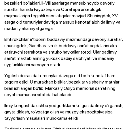
bezaklari bo‘laklari, II-VIII asarlarga mansub noyob devoriy
suratlar hamda Fayoztepa va Qoratepa arxeologik
majmualariga tegishli osori atiqalar mavjud. Shuningdek, XV
asrga oid temuriylar davriga mansub kenotaf alohida ilmiy va
madaniy ahamiyatga ega.
Ishtirokchilar e’tiborini buddaviy mazmundagi devoriy suratlar,
shuningdek, Gandhara va ilk buddaviy san’at aqidalarini aks
ettiruvchi terrakota va shtuko haykallar tortdi. Ular qadimiy
san’at maktablarining yuksak badiiy salohiyati va madaniy
uyg‘unliklarini namoyon etadi.
Yig‘ilish doirasida temuriylar davriga oid tosh kenotaf ham
taqdim etildi. U murakkab bitiklar, bezaklar va she’riy matnlar
bilan ishlangan bo‘lib, Markaziy Osiyo memorial san’atining
noyob namunasi sifatida baholandi.
Ilmiy kengashda ushbu yodgorliklarni kelgusida ilmiy o‘rganish,
qayta tiklash, ro‘yxatga olish va muzey ekspozitsiyasiga
tayyorlash masalalari muhokama etildi.
Tadbirda so‘zga chiqqan O‘zbekistondagi Islom sivilizatsiyasi