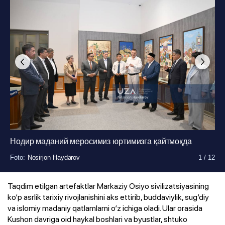
Нодир маданий меросимиз юртимизга қайтмоқда
Foto
Foto
Foto
Foto
Foto
Foto
Foto
Foto
Foto
Foto
Foto
Foto
:
:
:
:
:
:
:
:
:
:
:
:
Nosirjon Haydarov
Nosirjon Haydarov
Nosirjon Haydarov
Nosirjon Haydarov
Nosirjon Haydarov
Nosirjon Haydarov
Nosirjon Haydarov
Nosirjon Haydarov
Nosirjon Haydarov
Nosirjon Haydarov
Nosirjon Haydarov
Nosirjon Haydarov
1
1
1
1
1
1
1
1
1
1
1
1
/
/
/
/
/
/
/
/
/
/
/
/
12
12
12
12
12
12
12
12
12
12
12
12
Taqdim etilgan artefaktlar Markaziy Osiyo sivilizatsiyasining
ko‘p asrlik tarixiy rivojlanishini aks ettirib, buddaviylik, sug‘diy
va islomiy madaniy qatlamlarni o‘z ichiga oladi. Ular orasida
Kushon davriga oid haykal boshlari va byustlar, shtuko