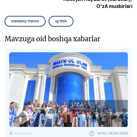
O‘zA muxbirlari
madaniy meros
ig‘ilish
Mavzuga oid boshqa xabarlar
Madaniyat
14:53 / 26.03.2026