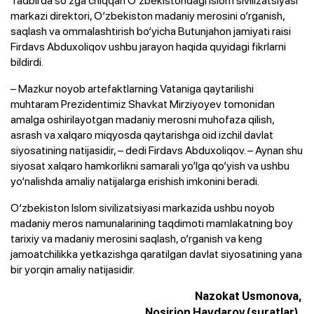
markazi direktori, O‘zbekiston madaniy merosini o‘rganish,
saqlash va ommalashtirish bo‘yicha Butunjahon jamiyati raisi
Firdavs Abduxoliqov ushbu jarayon haqida quyidagi fikrlarni
bildirdi.
– Mazkur noyob artefaktlarning Vataniga qaytarilishi
muhtaram Prezidentimiz Shavkat Mirziyoyev tomonidan
amalga oshirilayotgan madaniy merosni muhofaza qilish,
asrash va xalqaro miqyosda qaytarishga oid izchil davlat
siyosatining natijasidir, – dedi Firdavs Abduxoliqov. – Aynan shu
siyosat xalqaro hamkorlikni samarali yo‘lga qo‘yish va ushbu
yo‘nalishda amaliy natijalarga erishish imkonini beradi.
O‘zbekiston Islom sivilizatsiyasi markazida ushbu noyob
madaniy meros namunalarining taqdimoti mamlakatning boy
tarixiy va madaniy merosini saqlash, o‘rganish va keng
jamoatchilikka yetkazishga qaratilgan davlat siyosatining yana
bir yorqin amaliy natijasidir.
Nazokat Usmonova,
Nosirjon Haydarov (suratlar),