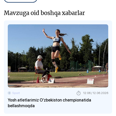
Mavzuga oid boshqa xabarlar
Sport
12:06 / 12.06.2026
Yosh atletlarimiz O‘zbekiston chempionatida
bellashmoqda