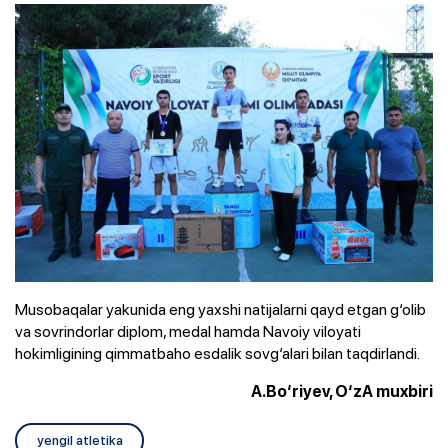
Musobaqalar yakunida eng yaxshi natijalarni qayd etgan g‘olib
va sovrindorlar diplom, medal hamda Navoiy viloyati
hokimligining qimmatbaho esdalik sovg‘alari bilan taqdirlandi.
A.Bo‘riyev, O‘zA muxbiri
yengil atletika