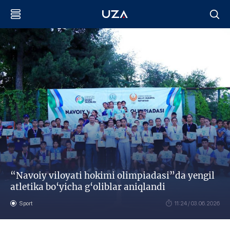
“Navoiy viloyati hokimi olimpiadasi”da yengil
atletika bo‘yicha g‘oliblar aniqlandi
Sport
11:24 / 03.06.2026