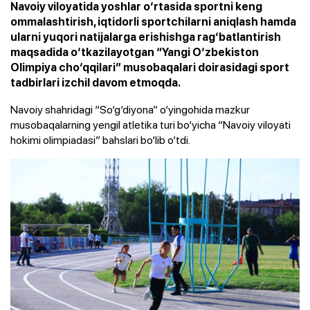
Navoiy viloyatida yoshlar o‘rtasida sportni keng
ommalashtirish, iqtidorli sportchilarni aniqlash hamda
ularni yuqori natijalarga erishishga rag‘batlantirish
maqsadida o‘tkazilayotgan “Yangi O‘zbekiston
Olimpiya cho‘qqilari” musobaqalari doirasidagi sport
tadbirlari izchil davom etmoqda.
Navoiy shahridagi “So‘g‘diyona” o‘yingohida mazkur
musobaqalarning yengil atletika turi bo‘yicha “Navoiy viloyati
hokimi olimpiadasi” bahslari bo‘lib o‘tdi.