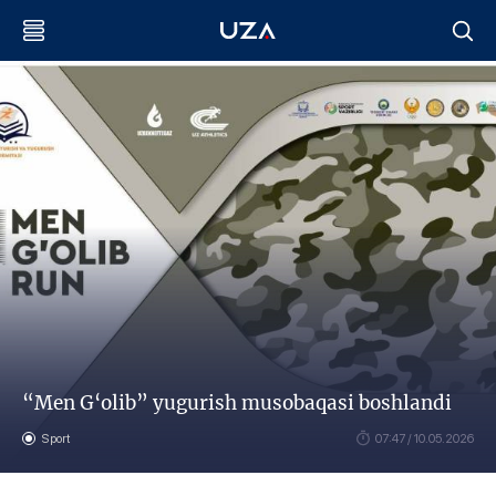
“Men G‘olib” yugurish musobaqasi boshlandi
Sport
07:47 / 10.05.2026