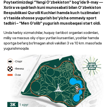
Poytaxtimizdagi “Yangi O‘zbekiston” bog‘ida 9-may —
Xotira va qadrlash kuni munosabati bilan O‘zbekiston
Respublikasi Qurolli Kuchlari hamda kuch tuzilmalari
o‘rtasida shosse yugurish bo‘yicha ommaviy sport
tadbiri – “Men G‘olib” yugurish musobaqasi start oldi.
Unda harbiy xizmatchilar, huquq-tartibot organlari xodimlari,
milliy va maxsus oliy o‘quv yurtlari kursantlari, yoshlar hamda
sportga befarq bo‘lmagan aholi vakillari 3 va 10 km. masofada
yugurishmoqda.