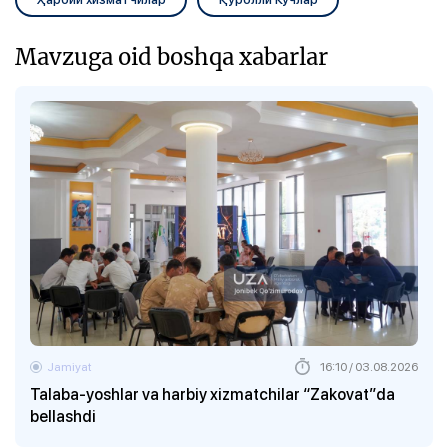
Mavzuga oid boshqa xabarlar
Jamiyat
16:10 / 03.08.2026
Talaba-yoshlar va harbiy xizmatchilar “Zakovat”da
bellashdi