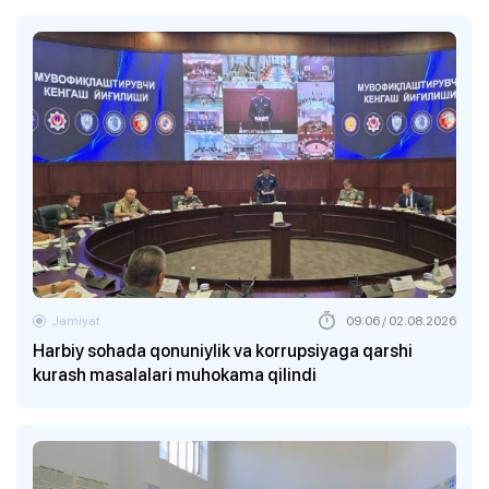
Jamiyat
09:06 / 02.08.2026
Harbiy sohada qonuniylik va korrupsiyaga qarshi
kurash masalalari muhokama qilindi