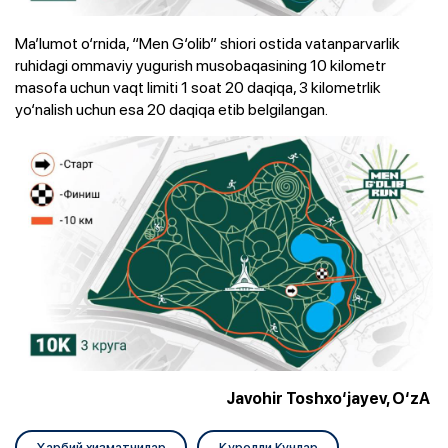
Ma’lumot o‘rnida, “Men G‘olib” shiori ostida vatanparvarlik
ruhidagi ommaviy yugurish musobaqasining 10 kilometr
masofa uchun vaqt limiti 1 soat 20 daqiqa, 3 kilometrlik
yo‘nalish uchun esa 20 daqiqa etib belgilangan.
Javohir Toshxo‘jayev, O‘zA
Ҳарбий хизматчилар
Қуролли Кучлар