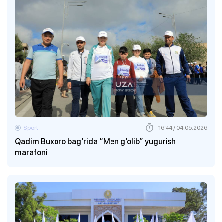
Sport
16:44 / 04.05.2026
Qadim Buxoro bag‘rida “Men g‘olib” yugurish
marafoni