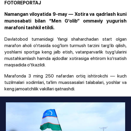
FOTOREPORTAJ
Namangan viloyatida 9-may — Xotira va qadrlash kuni
munosabati bilan “Men G‘olib” ommaviy yugurish
marafoni tashkil etildi.
Davlatobod tumanidagi Yangi shaharchadan start olgan
marafon aholi o‘rtasida sog‘lom turmush tarzini targ‘ib qilish,
yoshlarni sportga keng jalb etish, vatanparvarlik tuyg‘ularini
mustahkamlash hamda ajdodlar xotirasiga ehtirom ko‘rsatish
maqsadida o‘tkazildi.
Marafonda 3 ming 250 nafardan ortiq ishtirokchi — kuch
tuzilmalari xodimlari, ta’lim muassasalari talabalari, yoshlar va
keng jamoatchilik vakillari qatnashdi.