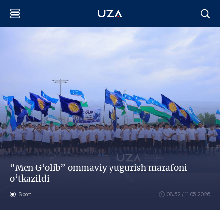
“Men G‘olib” ommaviy yugurish marafoni
o‘tkazildi
Sport
08:52 / 11.05.2026