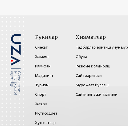
Рукнлар
Хизматлар
Сиёсат
Тадбирлар ёритиш учун му
Жамият
Обуна
Илм-фан
Резюме қолдириш
Маданият
Сайт харитаси
Туризм
Мурожаат йўллаш
Спорт
Сайтнинг эски талқини
Жаҳон
Иқтисодиёт
Ҳужжатлар