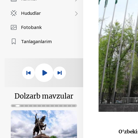
Hududlar
Fotobank
Tanlaganlarim
Dolzarb mavzular
O‘zbeki