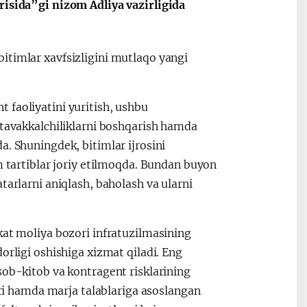
risida”gi nizom Adliya vazirligida
Oʻzbekiston va
Maqolalar
itimlar xavfsizligini mutlaqo yangi
igi
Pokiston hamkorligi
 faoliyatini yuritish, ushbu
 tavakkalchiliklarni boshqarish hamda
a. Shuningdek, bitimlar ijrosini
m tartiblar joriy etilmoqda. Bundan buyon
tarlarni aniqlash, baholash va ularni
kat moliya bozori infratuzilmasining
orligi oshishiga xizmat qiladi. Eng
sob-kitob va kontragent risklarining
lari hamda marja talablariga asoslangan