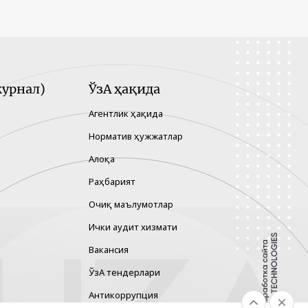
урнал)
ЎзА ҳақида
Агентлик ҳақида
Норматив ҳужжатлар
Алоқа
Раҳбарият
Очиқ маълумотлар
Ички аудит хизмати
Вакансия
ЎзА тендерлари
Антикоррупция