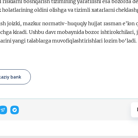
 risklarni boshqarish tizimining yaratilishi esa bozorda de
 holatlarining oldini olishga va tizimli xatarlarni cheklas
ish joizki, mazkur normativ-huquqiy hujjat rasman e’lon 
chga kiradi. Ushbu davr mobaynida bozor ishtirokchilari, ju
larini yangi talablarga muvofiqlashtirishlari lozim bo‘ladi.
aziy bank