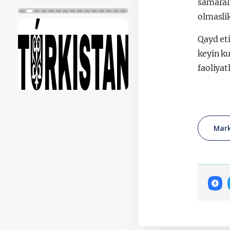
samarali
olmaslik
Qayd et
keyin ku
faoliyat
Mark