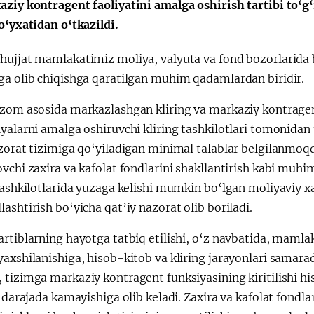
aziy kontragent faoliyatini amalga oshirish tartibi to‘g‘
o‘yxatidan o‘tkazildi.
Huquqiy targʻibot
O‘zbekiston va
hujjat mamlakatimiz moliya, valyuta va fond bozorlarida b
i
Yaponiya hamkorl
ga olib chiqishga qaratilgan muhim qadamlardan biridir.
izom asosida markazlashgan kliring va markaziy kontragent
yalarni amalga oshiruvchi kliring tashkilotlari tomonidan
zorat tizimiga qo‘yiladigan minimal talablar belgilanmoqd
vchi zaxira va kafolat fondlarini shakllantirish kabi muhi
tashkilotlarida yuzaga kelishi mumkin bo‘lgan moliyaviy xa
ashtirish bo‘yicha qat’iy nazorat olib boriladi.
rtiblarning hayotga tatbiq etilishi, o‘z navbatida, mamla
axshilanishiga, hisob-kitob va kliring jarayonlari samarad
tizimga markaziy kontragent funksiyasining kiritilishi hi
i darajada kamayishiga olib keladi. Zaxira va kafolat fond