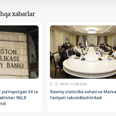
hqa xabarlar
09:50 / 12.06.2026
t yuritayotgan 34 ta
Rasmiy statistika sohasi va Marka
aktivlari 962,8
faoliyati takomillashtiriladi
etdi