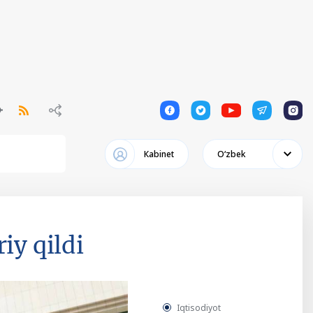
1
1
1
1
1
Кabinet
Oʻzbek
iy qildi
Iqtisodiyot