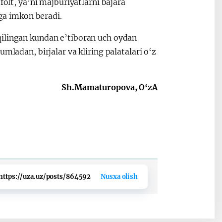
folt, ya’ni majburiyatlarni bajara
hga imkon beradi.
qilingan kundan e’tiboran uch oydan
mladan, birjalar va kliring palatalari o‘z
Sh.Mamaturopova, O‘zA
https://uza.uz/posts/864592
Nusxa olish