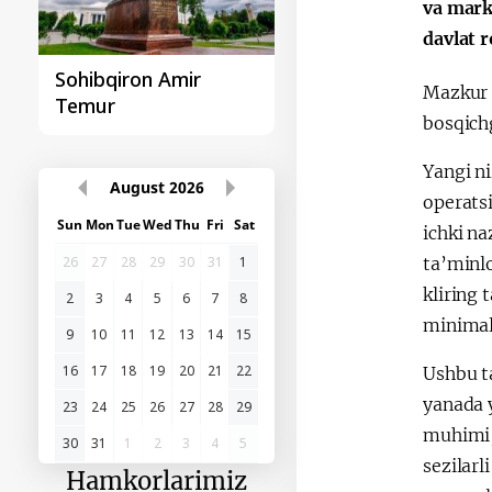
va mark
davlat r
Sohibqiron Amir
O‘zbekiston va
Mazkur 
Temur
Paragvay hamkorlig
bosqich
Yangi n
August
2026
operatsi
Sun
Mon
Tue
Wed
Thu
Fri
Sat
ichki na
26
27
28
29
30
31
1
ta’minlo
kliring 
2
3
4
5
6
7
8
minimall
9
10
11
12
13
14
15
16
17
18
19
20
21
22
Ushbu ta
yanada y
23
24
25
26
27
28
29
muhimi, 
30
31
1
2
3
4
5
sezilarl
Hamkorlarimiz