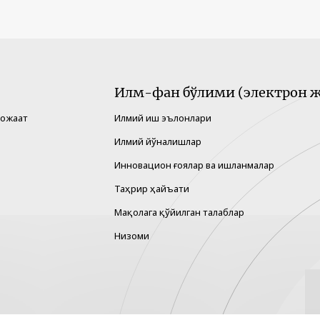
Илм-фан бўлими (электрон ж
рожаат
Илмий иш эълонлари
Илмий йўналишлар
Инновацион ғоялар ва ишланмалар
Таҳрир ҳайъати
Мақолага қўйилган талаблар
Низоми