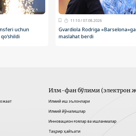
11:10 / 07.08.2026
nsferi uchun
Gvardiola Rodriga «Barselona»ga 
qo‘shildi
maslahat berdi
Илм-фан бўлими (электрон ж
рожаат
Илмий иш эълонлари
Илмий йўналишлар
Инновацион ғоялар ва ишланмалар
Таҳрир ҳайъати