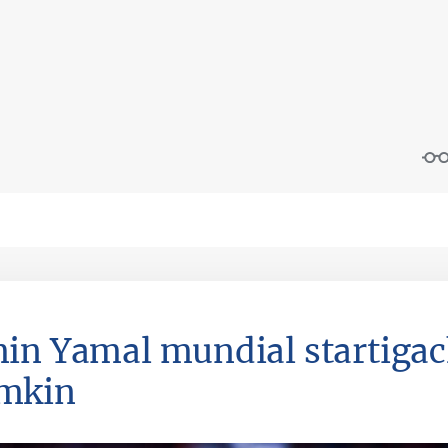
in Yamal mundial startigach
mkin