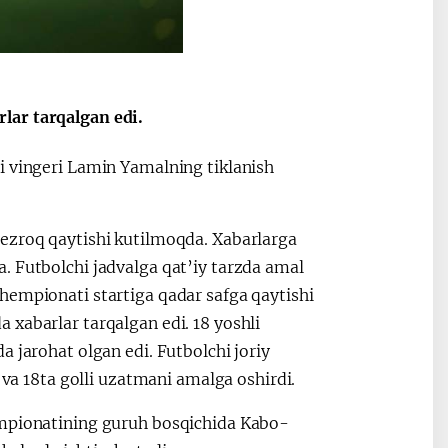
Oʻzbekiston va
Maqolalar
igi
Pokiston hamkorligi
lar tarqalgan edi.
i vingeri Lamin Yamalning tiklanish
tezroq qaytishi kutilmoqda. Xabarlarga
. Futbolchi jadvalga qat’iy tarzda amal
hempionati startiga qadar safga qaytishi
 xabarlar tarqalgan edi. 18 yoshli
 jarohat olgan edi. Futbolchi joriy
 18ta golli uzatmani amalga oshirdi.
empionatining guruh bosqichida Kabo-