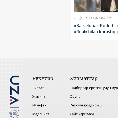
15:33 / 07.08.2026
«Barselona» Rodri tra
«Real» bilan kurashga 
Рукнлар
Хизматлар
Сиёсат
Тадбирлар ёритиш учун му
Жамият
Обуна
Илм-фан
Резюме қолдириш
Маданият
Сайт харитаси