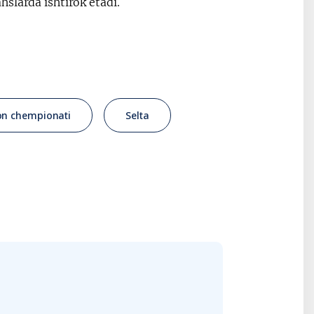
slarda ishtirok etadi.
on chempionati
Selta