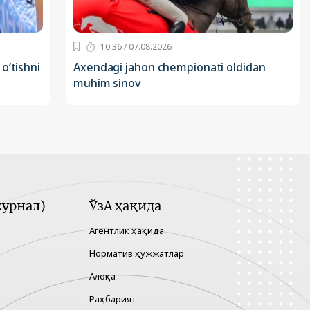
10:36 / 07.08.2026
o‘tishni
Axendagi jahon chempionati oldidan
muhim sinov
урнал)
ЎзА ҳақида
Агентлик ҳақида
Норматив ҳужжатлар
Алоқа
Раҳбарият