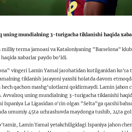
Huquqiy targʻibot
O‘zbekiston va
i
Yaponiya hamkorl
q uning mundialning 3-turigacha tiklanishi haqida xabar
a milliy terma jamoasi va Kataloniyaning "Barselona" klub
 haqida xabarlar paydo bo‘ldi.
ona" vingeri Lamin Yamal jarohatidan kutilganidan ko‘ra 
Yamalning tiklanish jarayoni yaxshi holatda davom etmoqda
va hech qachon mashg‘ulotlarni qoldirmaydi. Lamin jahon c
Avvalroq uning mundialning 3-turigacha tiklanishi haqida
 Ispaniya La Ligasidan o‘rin olgan "Selta"ga qarshi bahsda
a umumiy 45ta uchrashuvda maydonga tushib, 24ta gol va
 o‘tamiz, Lamin Yamal yetakchiligidagi Ispaniya jahon ch