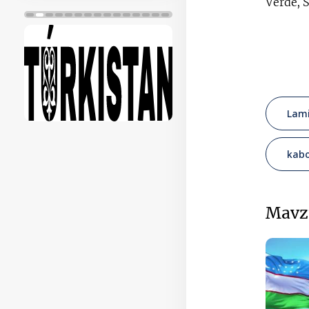
Verde, S
Lam
kabo
Mavz