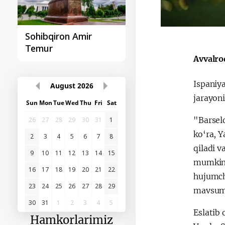
Sohibqiron Amir
O‘zbekiston va
Temur
Paragvay hamkorlig
Avvalro
Ispaniy
August
2026
jarayoni
Sun
Mon
Tue
Wed
Thu
Fri
Sat
"Barsel
26
27
28
29
30
31
1
ko‘ra, 
2
3
4
5
6
7
8
qiladi 
9
10
11
12
13
14
15
mumkin. 
16
17
18
19
20
21
22
hujumchi
23
24
25
26
27
28
29
mavsumd
30
31
1
2
3
4
5
Eslatib
Hamkorlarimiz