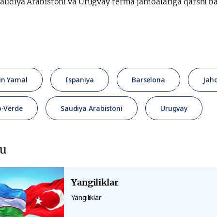
audiya Arabistoni va Urugvay terma jamoalariga qarshi bah
in Yamal
Ispaniya
Barselona
Jah
-Verde
Saudiya Arabistoni
Urugvay
u
Yangiliklar
Yangiliklar