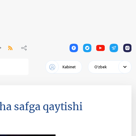
1
1
1
1
1
Кabinet
Oʻzbek
a safga qaytishi