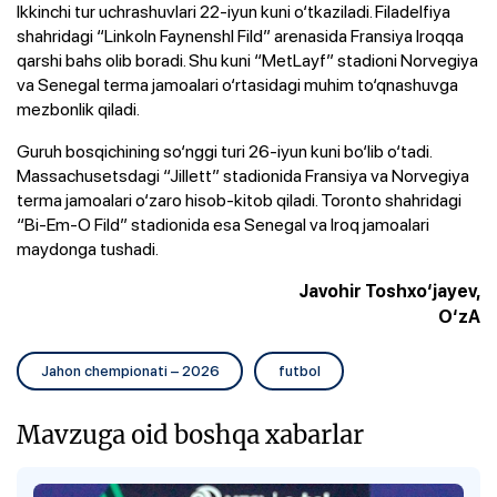
Ikkinchi tur uchrashuvlari 22-iyun kuni o‘tkaziladi. Filadelfiya
shahridagi “Linkoln Faynenshl Fild” arenasida Fransiya Iroqqa
qarshi bahs olib boradi. Shu kuni “MetLayf” stadioni Norvegiya
va Senegal terma jamoalari o‘rtasidagi muhim to‘qnashuvga
mezbonlik qiladi.
Guruh bosqichining so‘nggi turi 26-iyun kuni bo‘lib o‘tadi.
Massachusetsdagi “Jillett” stadionida Fransiya va Norvegiya
terma jamoalari o‘zaro hisob-kitob qiladi. Toronto shahridagi
“Bi-Em-O Fild” stadionida esa Senegal va Iroq jamoalari
maydonga tushadi.
Javohir Toshxo‘jayev,
O‘zA
Jahon chempionati – 2026
futbol
Mavzuga oid boshqa xabarlar