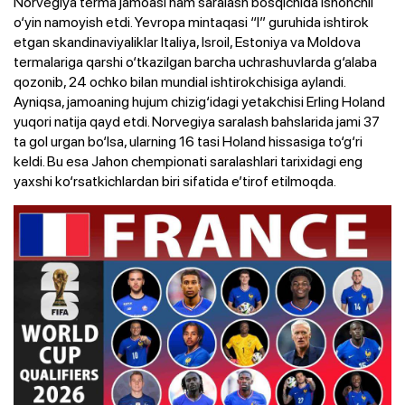
Norvegiya terma jamoasi ham saralash bosqichida ishonchli
o‘yin namoyish etdi. Yevropa mintaqasi “I” guruhida ishtirok
etgan skandinaviyaliklar Italiya, Isroil, Estoniya va Moldova
termalariga qarshi o‘tkazilgan barcha uchrashuvlarda g‘alaba
qozonib, 24 ochko bilan mundial ishtirokchisiga aylandi.
Ayniqsa, jamoaning hujum chizig‘idagi yetakchisi Erling Holand
yuqori natija qayd etdi. Norvegiya saralash bahslarida jami 37
ta gol urgan bo‘lsa, ularning 16 tasi Holand hissasiga to‘g‘ri
keldi. Bu esa Jahon chempionati saralashlari tarixidagi eng
yaxshi ko‘rsatkichlardan biri sifatida e’tirof etilmoqda.