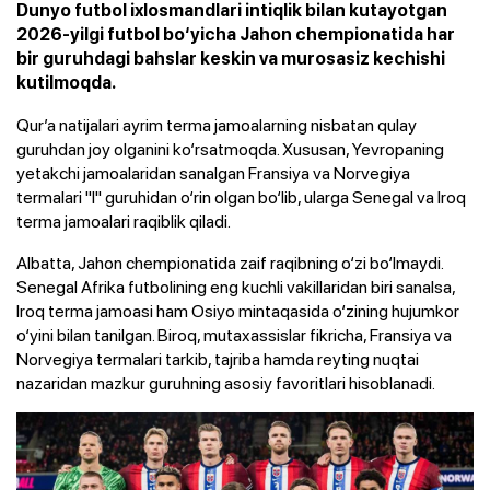
Dunyo futbol ixlosmandlari intiqlik bilan kutayotgan
2026-yilgi futbol bo‘yicha Jahon chempionatida har
bir guruhdagi bahslar keskin va murosasiz kechishi
kutilmoqda.
Qur’a natijalari ayrim terma jamoalarning nisbatan qulay
guruhdan joy olganini ko‘rsatmoqda. Xususan, Yevropaning
yetakchi jamoalaridan sanalgan Fransiya va Norvegiya
termalari "I" guruhidan o‘rin olgan bo‘lib, ularga Senegal va Iroq
terma jamoalari raqiblik qiladi.
Albatta, Jahon chempionatida zaif raqibning o‘zi bo‘lmaydi.
Senegal Afrika futbolining eng kuchli vakillaridan biri sanalsa,
Iroq terma jamoasi ham Osiyo mintaqasida o‘zining hujumkor
o‘yini bilan tanilgan. Biroq, mutaxassislar fikricha, Fransiya va
Norvegiya termalari tarkib, tajriba hamda reyting nuqtai
nazaridan mazkur guruhning asosiy favoritlari hisoblanadi.