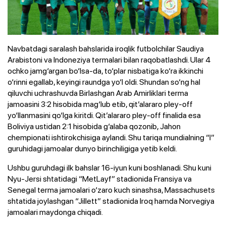
Navbatdagi saralash bahslarida iroqlik futbolchilar Saudiya
Arabistoni va Indoneziya termalari bilan raqobatlashdi. Ular 4
ochko jamg‘argan bo‘lsa-da, to‘plar nisbatiga ko‘ra ikkinchi
o‘rinni egallab, keyingi raundga yo‘l oldi. Shundan so‘ng hal
qiluvchi uchrashuvda Birlashgan Arab Amirliklari terma
jamoasini 3:2 hisobida mag‘lub etib, qit’alararo pley-off
yo‘llanmasini qo‘lga kiritdi. Qit’alararo pley-off finalida esa
Boliviya ustidan 2:1 hisobida g‘alaba qozonib, Jahon
chempionati ishtirokchisiga aylandi. Shu tariqa mundialning “I”
guruhidagi jamoalar dunyo birinchiligiga yetib keldi.
Ushbu guruhdagi ilk bahslar 16-iyun kuni boshlanadi. Shu kuni
Nyu-Jersi shtatidagi “MetLayf” stadionida Fransiya va
Senegal terma jamoalari o‘zaro kuch sinashsa, Massachusets
shtatida joylashgan “Jillett” stadionida Iroq hamda Norvegiya
jamoalari maydonga chiqadi.