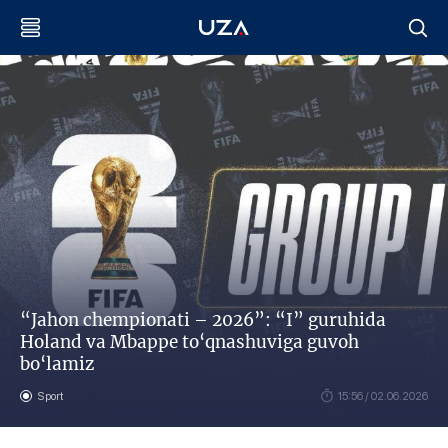
“Jahon chempionati – 2026”: “I” guruhida
Holand va Mbappe to‘qnashuviga guvoh
bo‘lamiz
Sport
15:56 / 02.06.2026