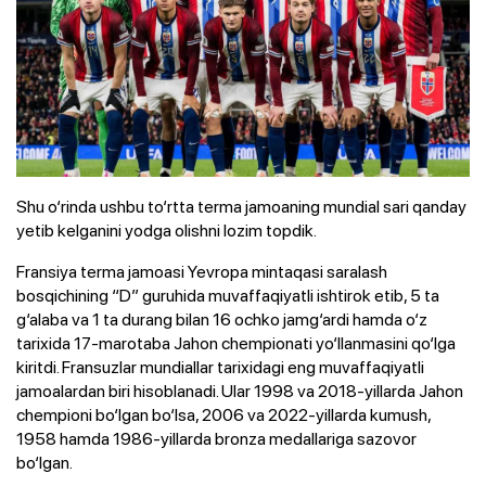
Shu o‘rinda ushbu to‘rtta terma jamoaning mundial sari qanday
yetib kelganini yodga olishni lozim topdik.
Fransiya terma jamoasi Yevropa mintaqasi saralash
bosqichining “D” guruhida muvaffaqiyatli ishtirok etib, 5 ta
g‘alaba va 1 ta durang bilan 16 ochko jamg‘ardi hamda o‘z
tarixida 17-marotaba Jahon chempionati yo‘llanmasini qo‘lga
kiritdi. Fransuzlar mundiallar tarixidagi eng muvaffaqiyatli
jamoalardan biri hisoblanadi. Ular 1998 va 2018-yillarda Jahon
chempioni bo‘lgan bo‘lsa, 2006 va 2022-yillarda kumush,
1958 hamda 1986-yillarda bronza medallariga sazovor
bo‘lgan.