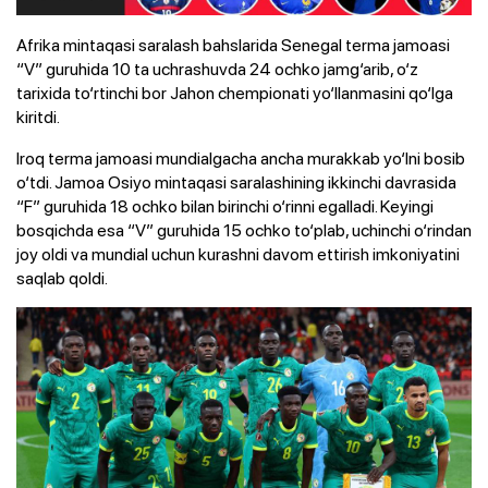
Afrika mintaqasi saralash bahslarida Senegal terma jamoasi
“V” guruhida 10 ta uchrashuvda 24 ochko jamg‘arib, o‘z
tarixida to‘rtinchi bor Jahon chempionati yo‘llanmasini qo‘lga
kiritdi.
Iroq terma jamoasi mundialgacha ancha murakkab yo‘lni bosib
o‘tdi. Jamoa Osiyo mintaqasi saralashining ikkinchi davrasida
“F” guruhida 18 ochko bilan birinchi o‘rinni egalladi. Keyingi
bosqichda esa “V” guruhida 15 ochko to‘plab, uchinchi o‘rindan
joy oldi va mundial uchun kurashni davom ettirish imkoniyatini
saqlab qoldi.