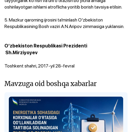
tayyorgarlik ko‘rish va uni o‘tkazish bo‘yicha amalga
oshirilayotgan ishlarni atroflicha yoritib borish tavsiya etilsin.
5. Mazkur qarorning ijrosini ta’minlash O‘zbekiston
Respublikasining Bosh vaziri A.N.Aripov zimmasiga yuklansin.
O‘zbekiston Respublikasi Prezidenti
Sh.Mirziyoyev
Toshkent shahri, 2017-yil 28-fevral
Mavzuga oid boshqa xabarlar