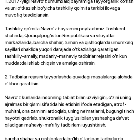
1. 2017-yilgi Navro‘z umumxalq bayramiga tayyorgarlik ko‘rish
va uni o‘tkazish bo‘yicha tashkiliy qo‘mita tarkibi ilovaga
muvofiq tasdiqlansin.
Tashkiliy qo‘mita Navro‘z bayramini poytaxtimiz Toshkent
shahrida, Qoraqalpog‘iston Respublikasi va viloyatlar
markazlarida, barcha shahar, tuman va qishloqlarda umumxalq
sayillari shaklida yuqori darajada o‘tkazishga qaratilgan
tashkiliy-amaliy, madaniy-ma’naviy tadbirlar rejasini o‘n kun
muddatda ishlab chiqsin va amalga oshirsin.
2. Tadbirlar rejasini tayyorlashda quyidagi masalalarga alohida
e’tibor qaratilsin:
Navro‘z kunlarida insonning tabiat bilan uzviyligini, o‘zini uning
ajralmas bir qismi sifatida his etishini ifoda etadigan, atrof-
muhitni, ona zaminni ardoqlab, uning ne’matlarini, bugungi tinch
hayotni qadrlab, shukronalik tuyg‘usi bilan yashashga da’vat
qiladigan ma’naviy-ma’rifiy tadbirlarni uyushtirish;
barcha shahar va qishloqlarda bo‘lib o‘tadigan tadbirlarda,