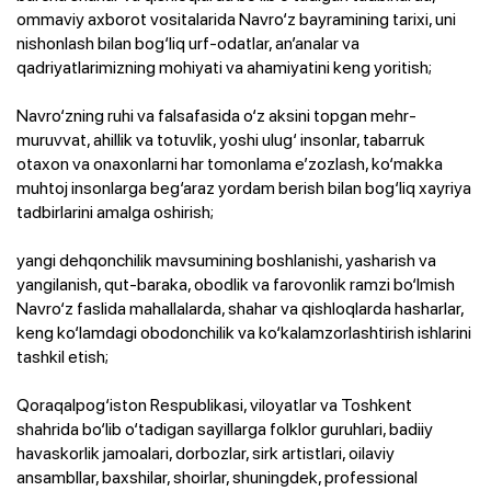
ommaviy axborot vositalarida Navro‘z bayramining tarixi, uni
nishonlash bilan bog‘liq urf-odatlar, an’analar va
qadriyatlarimizning mohiyati va ahamiyatini keng yoritish;
Navro‘zning ruhi va falsafasida o‘z aksini topgan mehr-
muruvvat, ahillik va totuvlik, yoshi ulug‘ insonlar, tabarruk
otaxon va onaxonlarni har tomonlama e’zozlash, ko‘makka
muhtoj insonlarga beg‘araz yordam berish bilan bog‘liq xayriya
tadbirlarini amalga oshirish;
yangi dehqonchilik mavsumining boshlanishi, yasharish va
yangilanish, qut-baraka, obodlik va farovonlik ramzi bo‘lmish
Navro‘z faslida mahallalarda, shahar va qishloqlarda hasharlar,
keng ko‘lamdagi obodonchilik va ko‘kalamzorlashtirish ishlarini
tashkil etish;
Qoraqalpog‘iston Respublikasi, viloyatlar va Toshkent
shahrida bo‘lib o‘tadigan sayillarga folklor guruhlari, badiiy
havaskorlik jamoalari, dorbozlar, sirk artistlari, oilaviy
ansambllar, baxshilar, shoirlar, shuningdek, professional