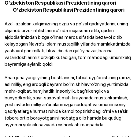
O‘zbekiston Respublikasi Prezidentining qarori
O‘zbekiston Respublikasi Prezidentining qarori
Azal-azaldan xalqimizning ezgu va go‘zal qadriyatlarini, uning
olijanob orzu-intilishlarini o‘zida mujassam etib, qadim
ajdodlarimizdan bizga o‘lmas meros sifatida bezavol o‘tib
kelayotgan Navro‘zi olam mustaqillik yillarida mamlakatimizda
yashayotgan millati, tili va dinidan qat’iy nazar, barcha
vatandoshlarimiz orziqib kutadigan, tom ma’nodagi umumxalq
bayramiga aylanib qoldi.
Sharqona yangi yilning boshlanishi, tabiat uyg‘onishining ramzi,
asl milliy, eng ardoqli bayram bo‘lmish Navro‘zning yurtimizda
mehr-oqibat, hamjihatlik, insoniylik, bag‘rikenglik va
bunyodkorlik, xayr-saxovat muhitini yanada mustahkamlash,
yosh avlodni milliy an’analarimizga sadoqat va umuminsoniy
qadriyatlarga hurmat ruhida kamol toptirishdagi o‘rni va ta’siri
tobora ortib borayotganini inobatga olib hamda bu qutlug‘
ayyomni yuksak saviyada nishonlash maqsadida: