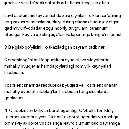
ijrochilar va iste’dodli estrada artistlarini keng jalb etish;
sayil dasturlarini tayyorlashda xalq o‘yinlari, folklor san’atining
eng yaxshi namunalarini, elu yurtning dilidan chuqur joy olgan,
qadimiy urf-odatlar, ezgu insoniy tuyg‘ularni tarannum
etadigan kuy va qo‘shiqlar, o‘lan va laparlarga keng o‘rin berish.
3. Belgilab qo‘yilsinki, o‘tkaziladigan bayram tadbirlari:
Qoraqalpog‘iston Respublikasi byudjeti va viloyatlarda
mahalliy byudjetlar hamda joylardagi homiylik xayriyalari
hisobidan;
Toshkent shahrida respublika byudjeti va Toshkent shahar
mahalliy byudjeti mablag‘lari hisobidan teng ulushlarda
qoplanadi.
4. O‘zbekiston Milliy axborot agentligi, O‘zbekiston Milliy
teleradiokompaniyasi, “Jahon” axborot agentligi va boshqa
ommaviy axborot vositalariga Navro‘z umumxalq bayramiga