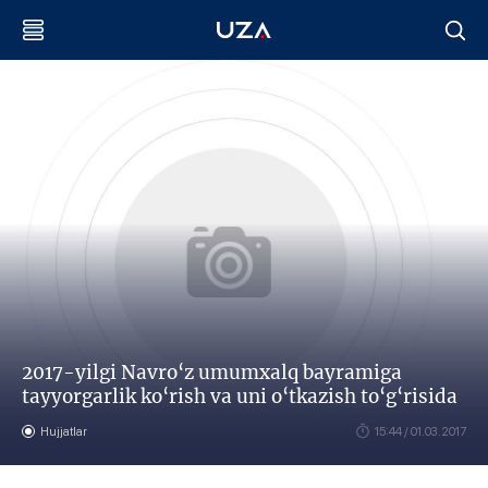
2017-yilgi Navro‘z umumxalq bayramiga
tayyorgarlik ko‘rish va uni o‘tkazish to‘g‘risida
Hujjatlar
15:44 / 01.03.2017