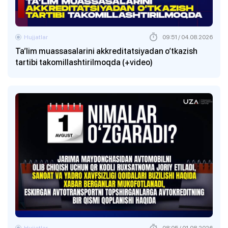
Hujjatlar
09:51 / 04.08.2026
Ta’lim muassasalarini akkreditatsiyadan o‘tkazish
tartibi takomillashtirilmoqda (+video)
Hujjatlar
08:05 / 01.08.2026