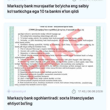
Markaziy bank murojaatlar bo‘yicha eng salbiy
ko‘rsatkichga ega 10 ta bankni e’lon qildi
Iqtisodiyot
17:43 / 06.08.2026
Markaziy bank ogohlantiradi: soxta litsenziyadan
ehtiyot bo‘ling