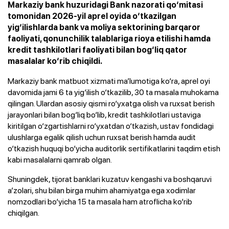
Markaziy bank huzuridagi Bank nazorati qo‘mitasi
tomonidan 2026-yil aprel oyida o‘tkazilgan
yig‘ilishlarda bank va moliya sektorining barqaror
faoliyati, qonunchilik talablariga rioya etilishi hamda
kredit tashkilotlari faoliyati bilan bog‘liq qator
masalalar ko‘rib chiqildi.
Markaziy bank matbuot xizmati ma’lumotiga ko‘ra, aprel oyi
davomida jami 6 ta yig‘ilish o‘tkazilib, 30 ta masala muhokama
qilingan. Ulardan asosiy qismi ro‘yxatga olish va ruxsat berish
jarayonlari bilan bog‘liq bo‘lib, kredit tashkilotlari ustaviga
kiritilgan o‘zgartishlarni ro‘yxatdan o‘tkazish, ustav fondidagi
ulushlarga egalik qilish uchun ruxsat berish hamda audit
o‘tkazish huquqi bo‘yicha auditorlik sertifikatlarini taqdim etish
kabi masalalarni qamrab olgan.
Shuningdek, tijorat banklari kuzatuv kengashi va boshqaruvi
a’zolari, shu bilan birga muhim ahamiyatga ega xodimlar
nomzodlari bo‘yicha 15 ta masala ham atroflicha ko‘rib
chiqilgan.