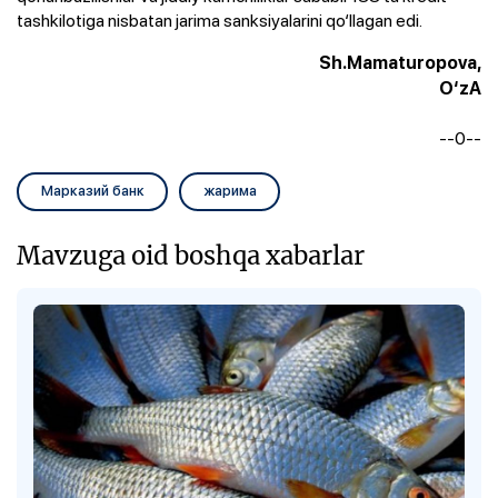
tashkilotiga nisbatan jarima sanksiyalarini qo‘llagan edi.
Sh.Mamaturopova,
O‘zA
--0--
Марказий банк
жарима
Mavzuga oid boshqa xabarlar