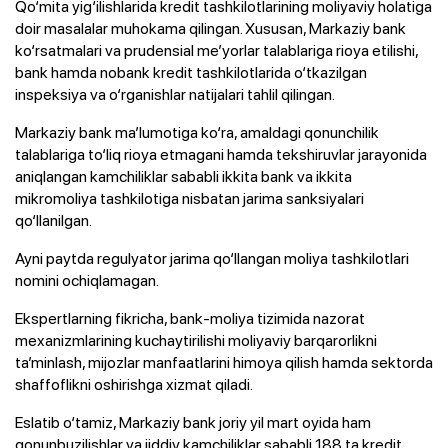
Qo‘mita yig‘ilishlarida kredit tashkilotlarining moliyaviy holatiga
doir masalalar muhokama qilingan. Xususan, Markaziy bank
ko‘rsatmalari va prudensial me’yorlar talablariga rioya etilishi,
bank hamda nobank kredit tashkilotlarida o‘tkazilgan
inspeksiya va o‘rganishlar natijalari tahlil qilingan.
Markaziy bank ma’lumotiga ko‘ra, amaldagi qonunchilik
talablariga to‘liq rioya etmagani hamda tekshiruvlar jarayonida
aniqlangan kamchiliklar sababli ikkita bank va ikkita
mikromoliya tashkilotiga nisbatan jarima sanksiyalari
qo‘llanilgan.
Ayni paytda regulyator jarima qo‘llangan moliya tashkilotlari
nomini ochiqlamagan.
Ekspertlarning fikricha, bank-moliya tizimida nazorat
mexanizmlarining kuchaytirilishi moliyaviy barqarorlikni
ta’minlash, mijozlar manfaatlarini himoya qilish hamda sektorda
shaffoflikni oshirishga xizmat qiladi.
Eslatib o‘tamiz, Markaziy bank joriy yil mart oyida ham
qonunbuzilishlar va jiddiy kamchiliklar sababli 188 ta kredit