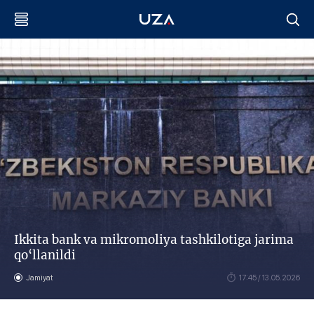
Ikkita bank va mikromoliya tashkilotiga jarima
qo‘llanildi
Jamiyat
17:45 / 13.05.2026