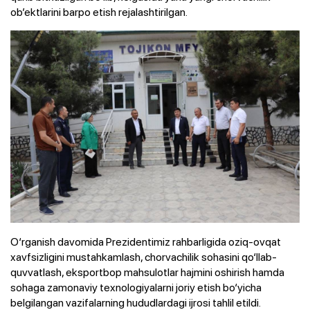
ob’ektlarini barpo etish rejalashtirilgan.
O‘rganish davomida Prezidentimiz rahbarligida oziq-ovqat
xavfsizligini mustahkamlash, chorvachilik sohasini qo‘llab-
quvvatlash, eksportbop mahsulotlar hajmini oshirish hamda
sohaga zamonaviy texnologiyalarni joriy etish bo‘yicha
belgilangan vazifalarning hududlardagi ijrosi tahlil etildi.