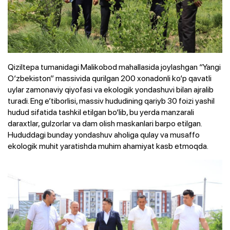
Qiziltepa tumanidagi Malikobod mahallasida joylashgan “Yangi
O‘zbekiston” massivida qurilgan 200 xonadonli ko‘p qavatli
uylar zamonaviy qiyofasi va ekologik yondashuvi bilan ajralib
turadi. Eng e’tiborlisi, massiv hududining qariyb 30 foizi yashil
hudud sifatida tashkil etilgan bo‘lib, bu yerda manzarali
daraxtlar, gulzorlar va dam olish maskanlari barpo etilgan.
Hududdagi bunday yondashuv aholiga qulay va musaffo
ekologik muhit yaratishda muhim ahamiyat kasb etmoqda.