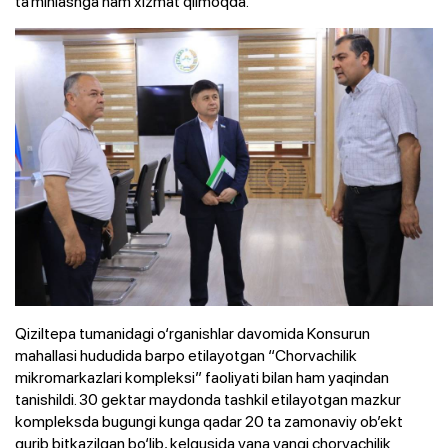
ta’minlashga ham xizmat qilmoqda.
Qiziltepa tumanidagi o‘rganishlar davomida Konsurun
mahallasi hududida barpo etilayotgan “Chorvachilik
mikromarkazlari kompleksi” faoliyati bilan ham yaqindan
tanishildi. 30 gektar maydonda tashkil etilayotgan mazkur
kompleksda bugungi kunga qadar 20 ta zamonaviy ob’ekt
qurib bitkazilgan bo‘lib, kelgusida yana yangi chorvachilik