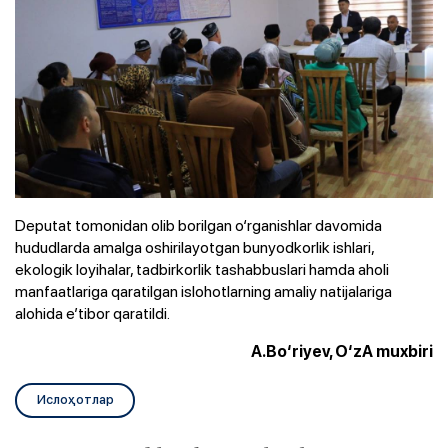
Deputat tomonidan olib borilgan o‘rganishlar davomida
hududlarda amalga oshirilayotgan bunyodkorlik ishlari,
ekologik loyihalar, tadbirkorlik tashabbuslari hamda aholi
manfaatlariga qaratilgan islohotlarning amaliy natijalariga
alohida e’tibor qaratildi.
A.Bo‘riyev, O‘zA muxbiri
Ислоҳотлар