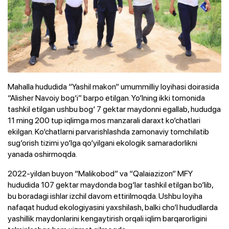
Mahalla hududida “Yashil makon” umummilliy loyihasi doirasida
“Alisher Navoiy bog‘i” barpo etilgan. Yo‘lning ikki tomonida
tashkil etilgan ushbu bog‘ 7 gektar maydonni egallab, hududga
11 ming 200 tup iqlimga mos manzarali daraxt ko‘chatlari
ekilgan. Ko‘chatlarni parvarishlashda zamonaviy tomchilatib
sug‘orish tizimi yo‘lga qo‘yilgani ekologik samaradorlikni
yanada oshirmoqda.
2022-yildan buyon “Malikobod” va “Qalaiazizon” MFY
hududida 107 gektar maydonda bog‘lar tashkil etilgan bo‘lib,
bu boradagi ishlar izchil davom ettirilmoqda. Ushbu loyiha
nafaqat hudud ekologiyasini yaxshilash, balki cho‘l hududlarda
yashillik maydonlarini kengaytirish orqali iqlim barqarorligini