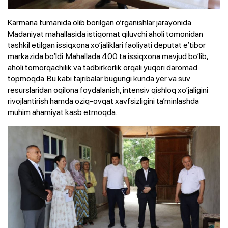
Karmana tumanida olib borilgan o‘rganishlar jarayonida
Madaniyat mahallasida istiqomat qiluvchi aholi tomonidan
tashkil etilgan issiqxona xo‘jaliklari faoliyati deputat e’tibor
markazida bo‘ldi. Mahallada 400 ta issiqxona mavjud bo‘lib,
aholi tomorqachilik va tadbirkorlik orqali yuqori daromad
topmoqda. Bu kabi tajribalar bugungi kunda yer va suv
resurslaridan oqilona foydalanish, intensiv qishloq xo‘jaligini
rivojlantirish hamda oziq-ovqat xavfsizligini ta’minlashda
muhim ahamiyat kasb etmoqda.