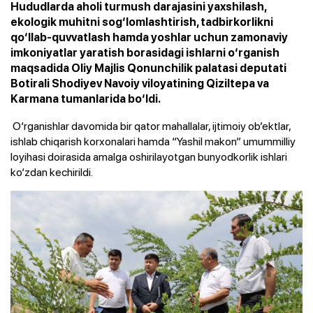
Hududlarda aholi turmush darajasini yaxshilash,
ekologik muhitni sog‘lomlashtirish, tadbirkorlikni
qo‘llab-quvvatlash hamda yoshlar uchun zamonaviy
imkoniyatlar yaratish borasidagi ishlarni o‘rganish
maqsadida Oliy Majlis Qonunchilik palatasi deputati
Botirali Shodiyev Navoiy viloyatining Qiziltepa va
Karmana tumanlarida bo‘ldi.
O‘rganishlar davomida bir qator mahallalar, ijtimoiy ob’ektlar,
ishlab chiqarish korxonalari hamda “Yashil makon” umummilliy
loyihasi doirasida amalga oshirilayotgan bunyodkorlik ishlari
ko‘zdan kechirildi.