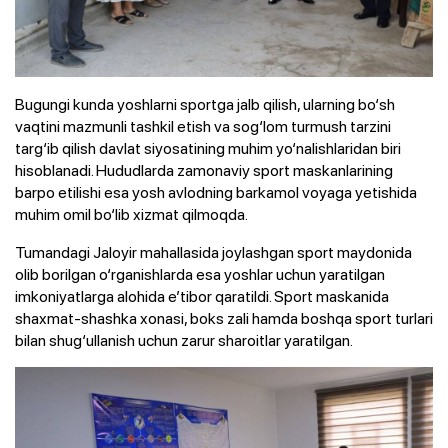
Bugungi kunda yoshlarni sportga jalb qilish, ularning bo‘sh
vaqtini mazmunli tashkil etish va sog‘lom turmush tarzini
targ‘ib qilish davlat siyosatining muhim yo‘nalishlaridan biri
hisoblanadi. Hududlarda zamonaviy sport maskanlarining
barpo etilishi esa yosh avlodning barkamol voyaga yetishida
muhim omil bo‘lib xizmat qilmoqda.
Tumandagi Jaloyir mahallasida joylashgan sport maydonida
olib borilgan o‘rganishlarda esa yoshlar uchun yaratilgan
imkoniyatlarga alohida e’tibor qaratildi. Sport maskanida
shaxmat-shashka xonasi, boks zali hamda boshqa sport turlari
bilan shug‘ullanish uchun zarur sharoitlar yaratilgan.