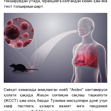
текширувдан ўтади, Францияга келгандан кейин ҳам яна
тест топшириши шарт.
Саёҳат кемасида аниқланган ноёб “Andes” хантавируси
ҳолати ҳақида Жаҳон соғлиқни сақлаш ташкилоти
(ЖССТ) ҳам изоҳ берди. Тузилма масъуллари дунё учун
хавф пастлиги, ҳозирги вазият янги пандемия