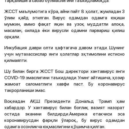
тарқалишига сабаб бўлмаслигини таъкидламоқда.
ЖССТ маълумотига кўра, айни пайт 8 ҳолат, жумладан 3
ўлим қайд этилган. Вирус одамдан одамга юқиши
мумкин, аммо фақат яқин ва узоқ муддатли алоқа,
масалан, оилада ёки вирусли одамни парвариш қилиш
орқали.
Инкубация даври олти ҳафтагача давом этади. Шунинг
учун мутахассислар янги ҳолатлар эҳтимолини истисно
қилмаяпти.
Шу билан бирга ЖССТ Бош директори хантавирус янги
CОVID-19 эмаслигини таъкидлади. Унинг айтишича, ҳозир
жамоат саломатлиги хавфи паст. Бу коронавирус
такрорланиши эмас.
Воқеадан АҚШ Президенти Дональд Трамп ҳам
хабардор. У хантавирус билан боғлиқ вазият назорат
остида эканини билдирди.Америка етакчиси эса
коронавирусдан фарқли ўлароқ, бу вирус одамдан
одамга осонликча юқмаслигини қўшимча қилган.