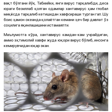
вақт бўлгани йўқ. Табиийки, янги вирус тарқалибди, деса
юраги безиллаб қолган одамлар хантавирус ҳам глобал
миқёсда тарқалиб кетишидан хавфсираши турган гап. Шу
боис ҳамон океанда қолаётган кемани ҳеч бир давлат ўз
соҳилига яқинлашишини истамаяпти.
Маълумотга кўра, хантавирус камдан-кам учрайдиган,
аммо эҳтимолий хавфи жуда юқори вирус бўлиб, инсонга
кемирувчидан юқар экан.