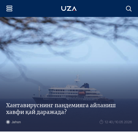
Хантавируснинг пандемияга айланиш
хавфи қай даражада?
Jahon
12:40 / 10.05.2026