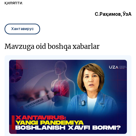
қиляпти.
С.Раҳимов, ЎзА
Хантавирус
Mavzuga oid boshqa xabarlar