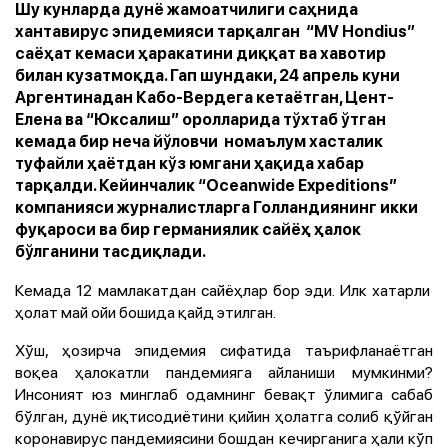
Шу кунларда дунё жамоатчилиги саҳнида
хантавирус эпидемияси тарқалган “MV Hondius”
саёҳат кемаси ҳаракатини диққат ва хавотир
билан кузатмоқда. Гап шундаки, 24 апрель куни
Аргентинадан Кабо-Вердега кетаётган, Цент-
Елена ва “Юксалиш” оролларида тўхтаб ўтган
кемада бир неча йўловчи номаълум хасталик
туфайли ҳаётдан кўз юмгани ҳақида хабар
тарқалди. Кейинчалик “Oceanwide Expeditions”
компанияси журналистларга Голландиянинг икки
фуқароси ва бир германиялик сайёҳ ҳалок
бўлганини тасдиқлади.
Кемада 12 мамлакатдан сайёҳлар бор эди. Илк хатарли
ҳолат май ойи бошида қайд этилган.
Хўш, ҳозирча эпидемия сифатида таърифланаётган
воқеа ҳалокатли пандемияга айланиши мумкинми?
Инсоният юз минглаб одамнинг бевақт ўлимига сабаб
бўлган, дунё иқтисодиётини қийин ҳолатга солиб қўйган
коронавирус пандемиясини бошдан кечирганига ҳали кўп