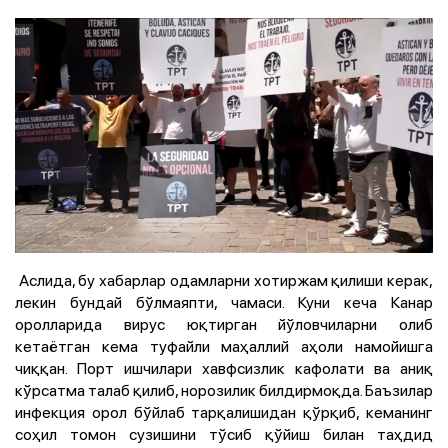
Аслида, бу хабарлар одамларни хотиржам қилиши керак,
лекин бундай бўлмаяпти, чамаси. Куни кеча Канар
оролларида вирус юқтирган йўловчиларни олиб
кетаётган кема туфайли маҳаллий аҳоли намойишга
чиққан. Порт ишчилари хавфсизлик кафолати ва аниқ
кўрсатма талаб қилиб, норозилик билдирмоқда. Баъзилар
инфекция орол бўйлаб тарқалишидан қўрқиб, кеманинг
соҳил томон сузишини тўсиб қўйиш билан таҳдид