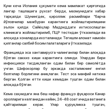
Куни кеча Испания ҳукумати кема мамлакат қирғоғида
лангар ташлашига рухсат берди, мазмунидаги хабар
тарқалди. Шунингдек, қироллик расмийлари “барча
йўловчилар мажбуран карантинга жойлаштирилишини
эълон қилди. Сайёҳлар Мадриддаги ихтисослашган
клиникага жойлаштирилиб, ПЦР тестидан ўтказилади ва
алоҳида хоналарда ихоталанади. Тегишли аломат намоён
қилганлар салбий босим палаталарига ўтказилади.
Францияда эса хантавирусга чалинганлар билан алоқада
бўлган саккиз киши карантинга олинди. Улардан бири
инфекцияси тасдиқланган одам билан бир самолётда
учган. Шифокорлар бу эркакда хасталикнинг енгил
белгилар борлигини аниқлаган. Тест эса манфий натижа
берган. Қолган етти киши кемадан тушган одам билан
алоқада бўлган.
Кема саҳнидаги яна беш нафар француз фуқароси Канар
оролларига келганидан кейин, 24-48 соат ичида ватанига
қайтарилиши керак. Улар қуруқликка тушгач,