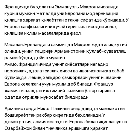
Францияда бу ҳолатни Эммануэль Макрон мисолида
кўриш мумкин. Чет элда уни Европани модернизация
қилишга ҳаракат қилаётган етакчи сифатида кўришади. У
Европа хавфсизлигини кучайтириш, иқтисодни ислоҳ
қилиш ва иқлим масалаларида фаол.
Масалан, Еревандаги саммитда Макрон жуда илиқ кутиб
олинди, унинг ташрифи Арманистонни қўллаб-қувватлаш
рамзи бўлди, дейиш мумкин.
Аммо, Франция ичида унинг сиёсатлари негадир
норозилик, адолатсизлик ҳисси ва ишончсизликка сабаб
бўлмоқда. Лекин, халқаро ҳамкорлари унинг ишларини
Европа келажаги учун муҳим деб билади. Француз
жамияти азалдан ижтимоий тизимни ўзгартиришга
одатда оғриқли муносабат билдиради.
Арманистонда Никол Пашинян оғир даврда мамлакатни
бошқараётган раҳбар сифатида баҳоланади. У
демократия, армия ислоҳоти, Европа билан яқинлашув ва
Озарбайжон билан тинчликка эришишга ҳаракат