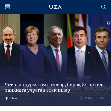
Чет элда ҳурматга сазовор, бироқ ўз юртида
танқидга учраган етакчилар
Jahon
13:40 / 10.05.2026