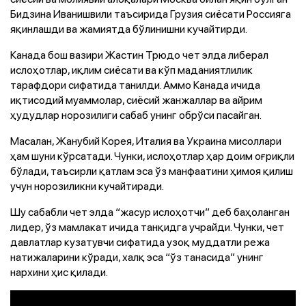
Бидзина Иванишвили таъсирида Грузия сиёсати Россияга
яқинлашди ва жамиятда бўлинишни кучайтирди.
Канада бош вазири Жастин Трюдо чет элда либерал
ислоҳотлар, иқлим сиёсати ва кўп маданиятлилик
тарафдори сифатида танилди. Аммо Канада ичида
иқтисодий муаммолар, сиёсий жанжаллар ва айрим
ҳудудлар норозилиги сабаб унинг обрўси пасайган.
Масалан, Жанубий Корея, Италия ва Украина мисоллари
ҳам шуни кўрсатади. Чунки, ислоҳотлар ҳар доим оғриқли
бўлади, таъсирли қатлам эса ўз манфаатини ҳимоя қилиш
учун норозиликни кучайтиради.
Шу сабабли чет элда “жасур ислоҳотчи” деб баҳоланган
лидер, ўз мамлакат ичида танқидга учрайди. Чунки, чет
давлатлар кузатувчи сифатида узоқ муддатли режа
натижаларини кўради, халқ эса “ўз танасида” унинг
нархини ҳис қилади.