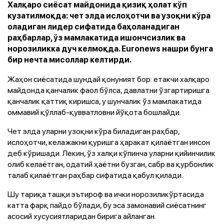
Халқаро сиёсат майдонида қизиқ ҳолат кўп
кузатилмоқда: чет элда ислоҳотчи ва узоқни кўра
оладиган лидер сифатида баҳоланадиган
раҳбарлар, ўз мамлакатида ишончсизлик ва
норозиликка дуч келмоқда. Euronews нашри бунга
бир нечта мисоллар келтирди.
Жаҳон сиёсатида шундай қонуният бор: етакчи халқаро
майдонда қанчалик фаол бўлса, давлатни ўзгартиришга
қанчалик қаттиқ киришса, у шунчалик ўз мамлакатида
оммавий қўллаб-қувватловни йўқота бошлайди.
Чет элда уларни узоқни кўра биладиган раҳбар,
ислоҳотчи, келажакни қуришга ҳаракат қилаётган инсон
деб кўришади. Лекин, ўз халқи кўпинча уларни қийинчилик
олиб келаётган, одатий ҳаётни бузган, сабр ва қурбонлик
талаб қилаётган раҳбар сифатида қабул қилади.
Шу тариқа ташқи эътироф ва ички норозиликўртасида
катта фарқ пайдо бўлади, бу эса замонавий сиёсатнинг
асосий хусусиятларидан бирига айланган.