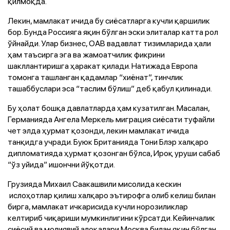
қилмоқда.
Лекин, мамлакат ичида бу сиёсатларга кучли қаршилик
бор. Бунда Россияга яқин бўлган эски элиталар катта рол
ўйнайди. Улар бизнес, ОАВ вадавлат тизимларида ҳали
ҳам таъсирга эга ва жамоатчилик фикрини
шакллантиришга ҳаракат қилади. Натижада Европа
томонга ташланган қадамлар “хиёнат”, тинчлик
ташаббуслари эса “таслим бўлиш” деб қабул қилинади.
Бу ҳолат бошқа давлатларда ҳам кузатилган. Масалан,
Германияда Ангела Меркель миграция сиёсати туфайли
чет элда ҳурмат қозонди, лекин мамлакат ичида
танқидга учради. Буюк Британияда Тони Блэр халқаро
дипломатияда ҳурмат қозонган бўлса, Ироқ уруши сабаб
“ўз уйида” ишончни йўқотди.
Грузияда Михаил Саакашвили мисолида кескин
ислоҳотлар қилиш халқаро эътирофга олиб келиш билан
бирга, мамлакат ичкарисида кучли норозиликлар
келтириб чиқариши мумкинлигини кўрсатди. Кейинчалик
сиёсий ва молиявий алоқалари Москва билан яқин бўлган