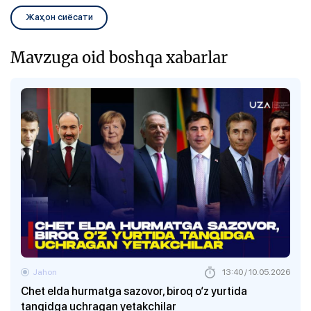
Жаҳон сиёсати
Mavzuga oid boshqa xabarlar
Jahon
13:40 / 10.05.2026
Chet elda hurmatga sazovor, biroq o‘z yurtida
tanqidga uchragan yetakchilar