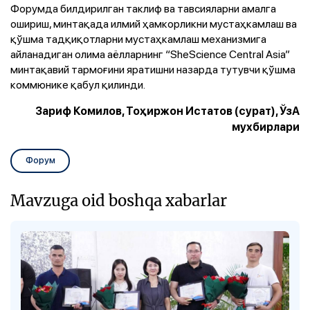
Форумда билдирилган таклиф ва тавсияларни амалга
ошириш, минтақада илмий ҳамкорликни мустаҳкамлаш ва
қўшма тадқиқотларни мустаҳкамлаш механизмига
айланадиган олима аёлларнинг “SheScience Central Asia”
минтақавий тармоғини яратишни назарда тутувчи қўшма
коммюнике қабул қилинди.
Зариф Комилов, Тоҳиржон Истатов (сурат), ЎзА
мухбирлари
Форум
Mavzuga oid boshqa xabarlar