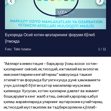
Бухорода Осиё хотин-қизларининг форуми бўлиб
ўтмоқда
Foto
Foto
Foto
:
:
:
Tohir Istatov
Tohir Istatov
Tohir Istatov
1
1
1
/
/
/
11
11
11
Foto
Foto
Foto
Foto
Foto
Foto
Foto
Foto
:
:
:
:
:
:
:
:
Tohir Istatov
Tohir Istatov
Tohir Istatov
Tohir Istatov
Tohir Istatov
Tohir Istatov
Tohir Istatov
Tohir Istatov
1
1
1
1
1
1
1
1
/
/
/
/
/
/
/
/
11
11
11
11
11
11
11
11
“Аёлларга инвестиция – барқарор ўсиш асоси: хотин-
қизларнинг сиёсий, иқтисодий, ижтимоий ва экологик
имкониятларини кенгайтириш” мавзусида ташкил
этилаётган форумда бугунги кунда дунё ҳамжамияти
учун долзарб бўлган қатор масалалар муҳокама
қилинади. Хусусан, хотин-қизларни давлат ва жамият
бошқарувига кенг жалб этиш, сиёсий қарорлар қабул
қилиш жараёнларида уларнинг иштирокини кучайтириш,
иқтисодий мустақиллик ва тадбиркорликни қўллаб-