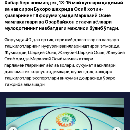
Хабар берганимиздек, 13-15 май кунлари қадимий
ва навқирон Бухоро шаҳрида Осиё хотин-
қизларининг II форуми ҳамда Марказий Осиё
мамлакатлари ва Озарбайжон етакчи аёллари
мулоқотининг навбатдаги мажлиси бўлиб ўтади.
Форумда 40 дан ортиқ хорижий давлатлар ва халқаро
ташкилотларнинг нуфузли вакиллари иштирок этмоқда.
Жумладан, Шарқий Осиё, Жануби-Шарқий Осиё, Жанубий
Осиё ҳамда Марказий Осиё мамлакатлари
парламентларининг аёл аъзолари, ҳукумат вакиллари,
дипломатик корпус ходимлари, шунингдек, халқаро
ташкилотлар экспертлари анжуман доирасида ўзаро
тажриба алмашади.