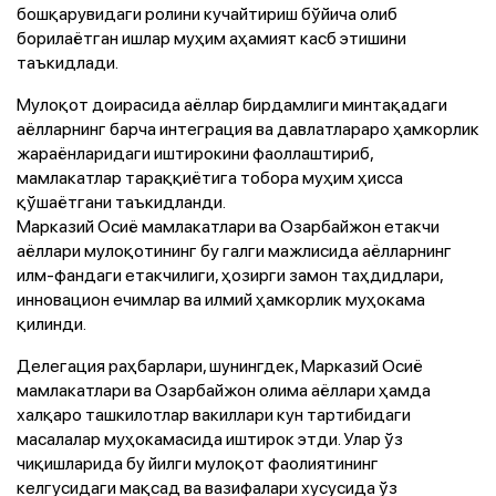
бошқарувидаги ролини кучайтириш бўйича олиб
борилаётган ишлар муҳим аҳамият касб этишини
таъкидлади.
Мулоқот доирасида аёллар бирдамлиги минтақадаги
аёлларнинг барча интеграция ва давлатлараро ҳамкорлик
жараёнларидаги иштирокини фаоллаштириб,
мамлакатлар тараққиётига тобора муҳим ҳисса
қўшаётгани таъкидланди.
Марказий Осиё мамлакатлари ва Озарбайжон етакчи
аёллари мулоқотининг бу галги мажлисида аёлларнинг
илм-фандаги етакчилиги, ҳозирги замон таҳдидлари,
инновацион ечимлар ва илмий ҳамкорлик муҳокама
қилинди.
Делегация раҳбарлари, шунингдек, Марказий Осиё
мамлакатлари ва Озарбайжон олима аёллари ҳамда
халқаро ташкилотлар вакиллари кун тартибидаги
масалалар муҳокамасида иштирок этди. Улар ўз
чиқишларида бу йилги мулоқот фаолиятининг
келгусидаги мақсад ва вазифалари хусусида ўз