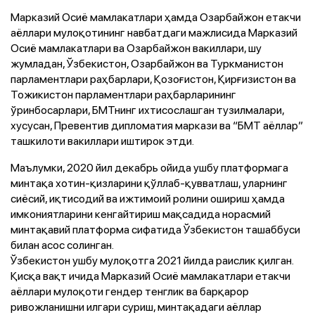
Марказий Осиё мамлакатлари ҳамда Озарбайжон етакчи
аёллари мулоқотининг навбатдаги мажлисида Марказий
Осиё мамлакатлари ва Озарбайжон вакиллари, шу
жумладан, Ўзбекистон, Озарбайжон ва Туркманистон
парламентлари раҳбарлари, Қозоғистон, Қирғизистон ва
Тожикистон парламентлари раҳбарларининг
ўринбосарлари, БМТнинг ихтисослашган тузилмалари,
хусусан, Превентив дипломатия маркази ва “БМТ аёллар”
ташкилоти вакиллари иштирок этди.
Маълумки, 2020 йил декабрь ойида ушбу платформага
минтақа хотин-қизларини қўллаб-қувватлаш, уларнинг
сиёсий, иқтисодий ва ижтимоий ролини ошириш ҳамда
имкониятларини кенгайтириш мақсадида норасмий
минтақавий платформа сифатида Ўзбекистон ташаббуси
билан асос солинган.
Ўзбекистон ушбу мулоқотга 2021 йилда раислик қилган.
Қисқа вақт ичида Марказий Осиё мамлакатлари етакчи
аёллари мулоқоти гендер тенглик ва барқарор
ривожланишни илгари суриш, минтақадаги аёллар