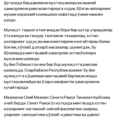
ўртасида бирдамликни мустаҳкамлаш ва амалий
ҳамкорликни ривожлантиришга содиқ бўлган аёлларнинг
муҳим норасмий коалицияси сифатида ўзини намоён
қилди.
Мулоқот ташкил этилганидан бери бир қатор учрашувлар
ўтказилди ва гендер тенгликни таъминлаш, хотин-
қизларнинг ҳуқуқ ва имкониятларини кенгайтириш билан
боғлиқ кўплаб долзарб масалалар, шунингдек, бу
йўналишда минтақавий ҳамкорлик истиқболлари
муҳокама қилинди.
Бу йил Ўзбекистон яна бир бор мулоқотга раислик
қилмоқда. Озарбайжон Республикасининг бу йил
мулоқотга қўшилиши минтақавий бирликни янада
мустаҳкамлайди ва ўзаро манфаатли ҳамкорликни
кучайтиради.
Мажлисни Олий Мажлис Сенати Раиси Танзила Норбоева
очиб берди. Сенат Раиси ўз нутқида минтақада хотин-
қизларнинг ижтимоий-сиёсий фаоллигини ошириш,
уларнинг салоҳиятини қўллаб-қувватлаш ва давлат