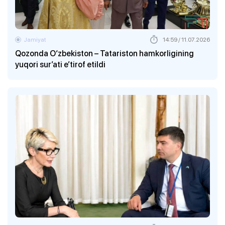
Jamiyat
14:59 / 11.07.2026
Qozonda O‘zbekiston – Tatariston hamkorligining
yuqori sur’ati e’tirof etildi