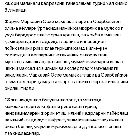
юқори малакали кадрларни тайёрламай туриб ҳал қилиб
бўлмайди.
Форум Марказий Осиё мамлакатлари ва Озарбайжон
олима аёллари ўртасида илмий ҳамкорлик ва мулоқот
учун барқарор платформа яратиш, тажриба алмашиш,
ҳамкорликдаги тадқиқотларни ва инновацион
лойиҳаларни ривожлантиришга ҳамда илм-фан
соҳасидаги аёлларнинг етакчилик салоҳиятини
мустаҳкамлашга қаратилган умумий ечимларни ишлаб
чиқиш мақсадида илмий ва экспертлар ҳамжамияти
вакиллари, Марказий Осиё мамлакатлари ва Озарбайжон
олима аёллари ҳамда халқаро ташкилотлар вакилларини
бирлаштирди.
Сўзга чиққанлар бугунги шароитда минтақа
мамлакатлари илм-фанни ривожлантириш,
инновацияларни жорий этиш, илмий кадрларни тайёрлаш
ва илмий-тадқиқот инфратузилмасини мустаҳкамлаш
билан боғлиқ умумий муаммоларга дуч келаётганини
таъкидладилар.