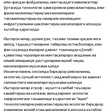
илм-фандан фойдаланиш, минтақадаги мамлакатлар
ўртасида технологик ҳамкорликни ривожлантириш, илм-
фанни молиялаштириш механизмларини
такомиллаштириш ва самарали инновацион
инфратузилмани шакллантириш масалаларига алоҳида
эътибор қаратилди.
Иштирокчилар, шунингдек, таълим тизими орқали янги
авлод тадқиқотчиларини тайёрлаш истиқболлари, илм-
фан соҳасида ёшларни давлат томонидан қўллаб-
қувватлаш чоралари ва минтақалараро академик ва
илмий алмашинув дастурларини ишлаб чиқиш
масалаларини муҳокама қилди.
Иккинчи панель сессияда барқарор ривожланиш,
экология, сунъий интеллект, маданий мерос ва жамоат
саломатлиги масалалари муҳокама қилинди.
Иштирокчилар атроф - муҳитга салбий таъсирни
камайтириш ва келажак авлодларнинг экологик
хавфсизлигини таъминлашга қаратилган “яшил”
технологияларни ривожлантириш ва экологик барқарор
ечимларни жорий этиш масалаларига алоҳида эътибор