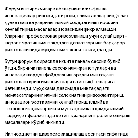
Форум иштирокчилари аёлларнинг илм-фан ва
инновациялар ривожидаги роли, олима аёлларни қўллаб-
қувватлаш ва уларнинг илмий соҳадаги иштирокини
кенгайтириш масалалари юзасидан фикр алмашди.
Уларнинг профессионал ривожланиши учун қулай шарт-
шароит яратиш минтақадаги давлатларнинг барқарор
ривожланишида муҳим омил экани таъкидланди.
Бугун форум доирасида иккита панель сессия бўлиб
ўтди. Биринчи панель сессия илм-фан ютуқлари ва
инновациялардан фойдаланиш орқали минтақани
ривожлантириш имкониятлари ва истиқболларига
бағишланди. Муҳокама давомида минтақадаги
мамлакатларнинг илмий салоҳиятини ривожлантириш,
инновацион экотизимни кенгайтириш, илмий ва
технологик ҳамкорликни мустаҳкамлаш ҳамда илмий-
тадқиқот фаолиятида хотин-қизларнинг ролини ошириш
масалалари кўриб чиқилди.
Иқтисодиётни диверсификациялаш воситаси сифатида