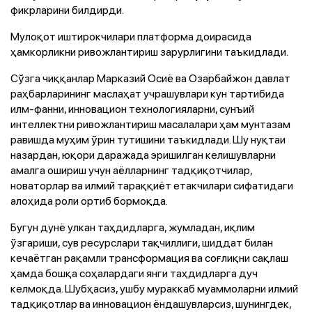
фикрларини билдирди.
Мулоқот иштирокчилари платформа доирасида
ҳамкорликни ривожлантириш зарурлигини таъкидлади.
Сўзга чиққанлар Марказий Осиё ва Озарбайжон давлат
раҳбарларининг маслаҳат учрашувлари кун тартибида
илм-фанни, инновацион технологияларни, сунъий
интеллектни ривожлантириш масалалари ҳам мунтазам
равишда муҳим ўрин тутишини таъкидлади. Шу нуқтаи
назардан, юқори даражада эришилган келишувларни
амалга ошириш учун аёлларнинг тадқиқотчилар,
новаторлар ва илмий тараққиёт етакчилари сифатидаги
алоҳида роли ортиб бормоқда.
Бугун дунё улкан таҳдидларга, жумладан, иқлим
ўзгариши, сув ресурслари тақчиллиги, шиддат билан
кечаётган рақамли трансформация ва соғлиқни сақлаш
ҳамда бошқа соҳалардаги янги таҳдидларга дуч
келмоқда. Шубҳасиз, ушбу мураккаб муаммоларни илмий
тадқиқотлар ва инновацион ёндашувларсиз, шунингдек,