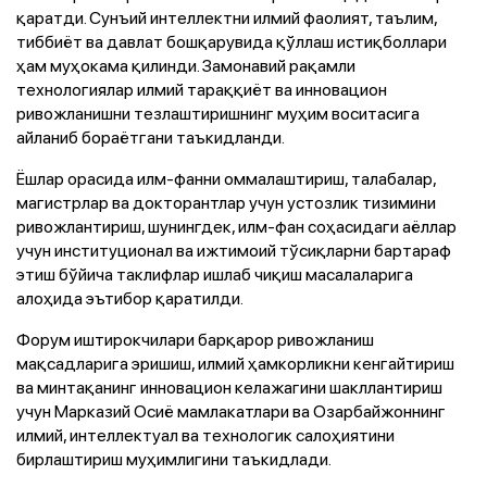
қаратди. Сунъий интеллектни илмий фаолият, таълим,
тиббиёт ва давлат бошқарувида қўллаш истиқболлари
ҳам муҳокама қилинди. Замонавий рақамли
технологиялар илмий тараққиёт ва инновацион
ривожланишни тезлаштиришнинг муҳим воситасига
айланиб бораётгани таъкидланди.
Ёшлар орасида илм-фанни оммалаштириш, талабалар,
магистрлар ва докторантлар учун устозлик тизимини
ривожлантириш, шунингдек, илм-фан соҳасидаги аёллар
учун институционал ва ижтимоий тўсиқларни бартараф
этиш бўйича таклифлар ишлаб чиқиш масалаларига
алоҳида эътибор қаратилди.
Форум иштирокчилари барқарор ривожланиш
мақсадларига эришиш, илмий ҳамкорликни кенгайтириш
ва минтақанинг инновацион келажагини шакллантириш
учун Марказий Осиё мамлакатлари ва Озарбайжоннинг
илмий, интеллектуал ва технологик салоҳиятини
бирлаштириш муҳимлигини таъкидлади.