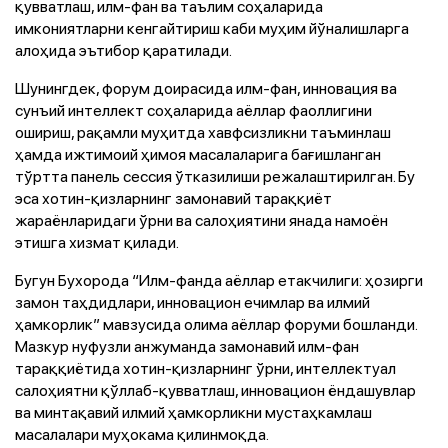
қувватлаш, илм-фан ва таълим соҳаларида
имкониятларни кенгайтириш каби муҳим йўналишларга
алоҳида эътибор қаратилади.
Шунингдек, форум доирасида илм-фан, инновация ва
сунъий интеллект соҳаларида аёллар фаоллигини
ошириш, рақамли муҳитда хавфсизликни таъминлаш
ҳамда ижтимоий ҳимоя масалаларига бағишланган
тўртта панель сессия ўтказилиши режалаштирилган. Бу
эса хотин-қизларнинг замонавий тараққиёт
жараёнларидаги ўрни ва салоҳиятини янада намоён
этишга хизмат қилади.
Бугун Бухорода “Илм-фанда аёллар етакчилиги: ҳозирги
замон таҳдидлари, инновацион ечимлар ва илмий
ҳамкорлик” мавзусида олима аёллар форуми бошланди.
Мазкур нуфузли анжуманда замонавий илм-фан
тараққиётида хотин-қизларнинг ўрни, интеллектуал
салоҳиятни қўллаб-қувватлаш, инновацион ёндашувлар
ва минтақавий илмий ҳамкорликни мустаҳкамлаш
масалалари муҳокама қилинмоқда.