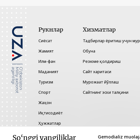
Рукнлар
Хизматлар
Сиёсат
Тадбирлар ёритиш учун му
Жамият
Обуна
Илм-фан
Резюме қолдириш
Маданият
Сайт харитаси
Туризм
Мурожаат йўллаш
Спорт
Сайтнинг эски талқини
Жаҳон
Иқтисодиёт
Ҳужжатлар
Технология
So‘nggi yangiliklar
Gemodializ muolaja