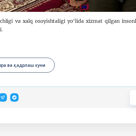
nchligi va xalq osoyishtaligi yo‘lida xizmat qilgan inso
i.
ира ва қадрлаш куни