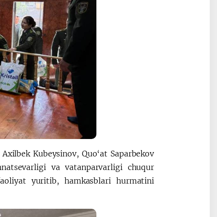
n Axilbek Kubeysinov, Quo‘at Saparbekov
atsevarligi va vatanparvarligi chuqur
aoliyat yuritib, hamkasblari hurmatini