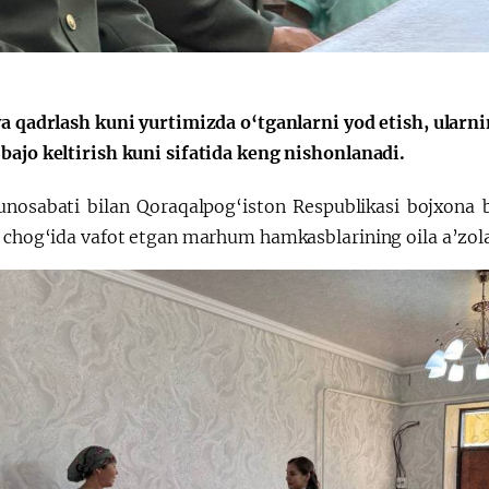
O‘zbekiston va
Oʻzbekiston va
Yaponiya hamkorligi
Pokiston hamkorl
va qadrlash kuni yurtimizda o‘tganlarni yod etish, ularni
bajo keltirish kuni sifatida keng nishonlanadi.
nosabati bilan Qoraqalpog‘iston Respublikasi bojxona b
h chog‘ida vafot etgan marhum hamkasblarining oila a’zola