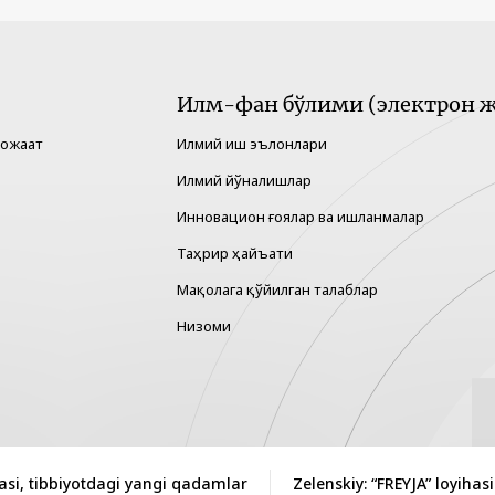
Илм-фан бўлими (электрон ж
рожаат
Илмий иш эълонлари
Илмий йўналишлар
Инновацион ғоялар ва ишланмалар
Таҳрир ҳайъати
Мақолага қўйилган талаблар
Низоми
si, tibbiyotdagi yangi qadamlar
Zelenskiy: “FREYJA” loyiha