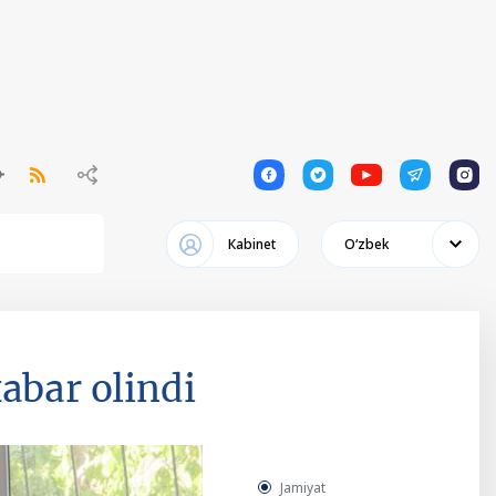
1
1
1
1
1
Кabinet
Oʻzbek
abar olindi
Jamiyat