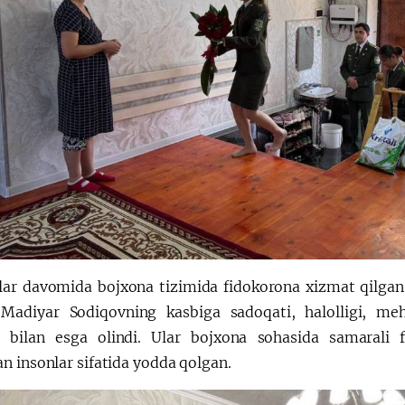
llar davomida bojxona tizimida fidokorona xizmat qilga
adiyar Sodiqovning kasbiga sadoqati, halolligi, mehn
 bilan esga olindi. Ular bojxona sohasida samarali f
n insonlar sifatida yodda qolgan.