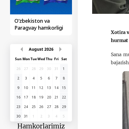
O‘zbekiston va
Huquqiy targʻibot
Paragvay hamkorligi
Xotira 
hurmat 
August
2026
Sana mu
Sun
Mon
Tue
Wed
Thu
Fri
Sat
bajaris
26
27
28
29
30
31
1
2
3
4
5
6
7
8
9
10
11
12
13
14
15
16
17
18
19
20
21
22
23
24
25
26
27
28
29
30
31
1
2
3
4
5
Hamkorlarimiz