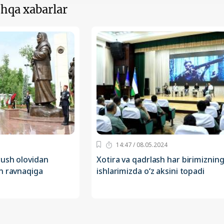
hqa xabarlar
14:47 / 08.05.2024
rush olovidan
Xotira va qadrlash har birimiznin
n ravnaqiga
ishlarimizda oʻz aksini topadi