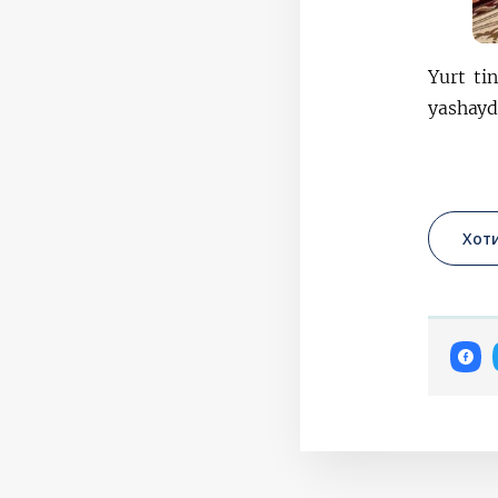
Yurt ti
yashayd
Хот