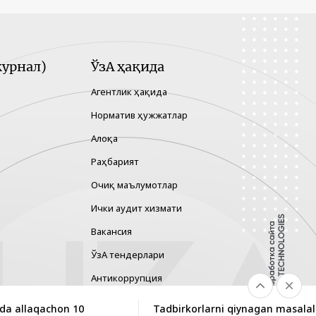
урнал)
ЎзА ҳақида
Агентлик ҳақида
Норматив ҳужжатлар
Алоқа
Раҳбарият
Очиқ маълумотлар
Ички аудит хизмати
Вакансия
ЎзА тендерлари
Антикоррупция
Гендер тенглик
sida allaqachon 10
Tadbirkorlarni qiynagan masalala