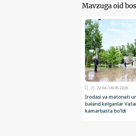
Mavzuga oid bos
22:04 / 09.05.2026
Irodasi va matonati u
baland kelganlar Vata
kamarbasta bo‘ldi