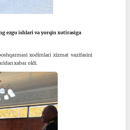
Maqolalar
Oʻzbekiston v
igi
Tojikiston ham
ng ezgu ishlari va yorqin xotirasiga
oshqarmasi xodimlari xizmat vazifasini
ridan xabar oldi.