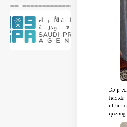
Ko‘p yi
hamda M
ehtirom
qozonga