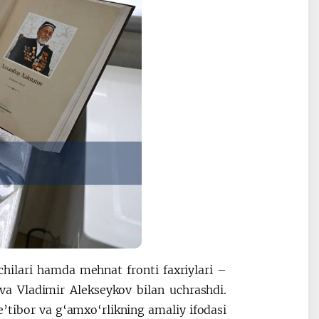
chilari hamda mehnat fronti faxriylari –
a Vladimir Alekseykov bilan uchrashdi.
e’tibor va g‘amxo‘rlikning amaliy ifodasi