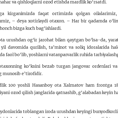
ahar va qishloqlarni ozod etishda mardlik ko‘rsatdi.
a kirganimizda faqat ortimizda qolgan oilalarimiz,
nmiz, – deya xotirlaydi otaxon. – Har bir qadamda o‘lim
shonch bizga kuch bag‘ishlardi.
ta urushdan og‘ir jarohat bilan qaytgan bo‘lsa-da, yara
 yil davomida qurilish, ta’minot va soliq idoralarida h
a faol bo‘lib, yoshlarni vatanparvarlik ruhida tarbiyalash
taxonning ko‘ksini bezab turgan jangovar ordenlari va
g munosib e’tirofidir.
lik 100 yoshli Hasanboy ota Xalmatov ham frontga 18 
yani ozod qilish janglarida qatnashib, g‘alabadan keyin
ydonlarida toblangan iroda urushdan keyingi bunyodkorlik 