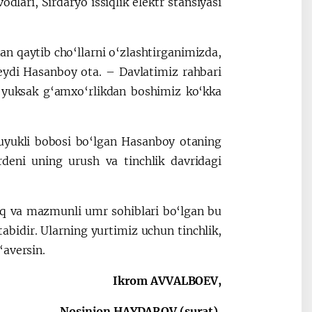
dlari, Sirdaryo issiqlik elektr stansiyasi
an qaytib cho‘llarni o‘zlashtirganimizda,
eydi Hasanboy ota. – Davlatimiz rahbari
n yuksak g‘amxo‘rlikdan boshimiz ko‘kka
suyukli bobosi bo‘lgan Hasanboy otaning
rdeni uning urush va tinchlik davridagi
zoq va mazmunli umr sohiblari bo‘lgan bu
abidir. Ularning yurtimiz uchun tinchlik,
‘aversin.
Ikrom AVVALBOEV,
Nosinjon HAYDAROV (surat),