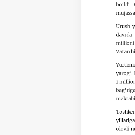
bo‘ldi.
mujassa
Urush y
davrda 
millioni
Vatan h
Yurtimi
yarog‘,
1 milli
bag‘riga
maktabi
Toshken
yillari
olovli n