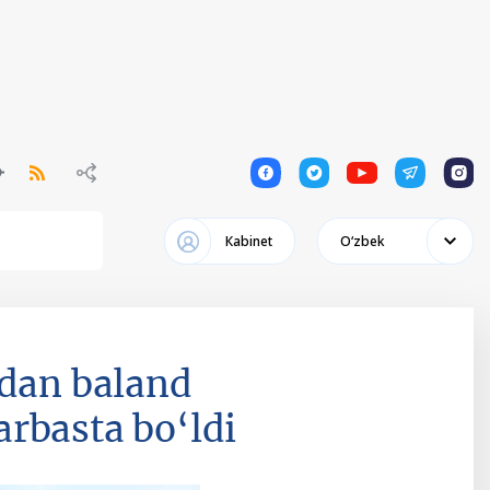
1
1
1
1
1
Кabinet
Oʻzbek
idan baland
rbasta bo‘ldi