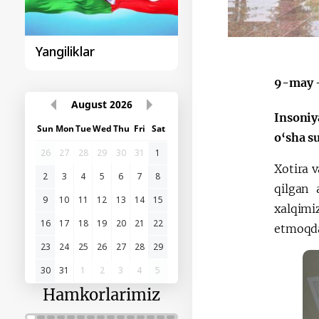
Sohibqiron Amir
O‘zbekiston va
Temur
Paragvay hamkorlig
9-may –
Insoniy
August
2026
o‘sha su
Sun
Mon
Tue
Wed
Thu
Fri
Sat
Xotira v
26
27
28
29
30
31
1
qilgan 
2
3
4
5
6
7
8
xalqimi
9
10
11
12
13
14
15
etmoqd
16
17
18
19
20
21
22
23
24
25
26
27
28
29
30
31
1
2
3
4
5
Hamkorlarimiz