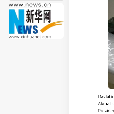
Davlati
Akmal o
Preziden