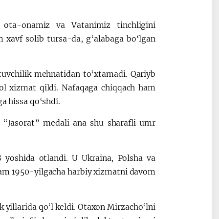
 ota-onamiz va Vatanimiz tinchligini
 xavf solib tursa-da, g‘alabaga bo‘lgan
tuvchilik mehnatidan to‘xtamadi. Qariyb
alol xizmat qildi. Nafaqaga chiqqach ham
ga hissa qo‘shdi.
 “Jasorat” medali ana shu sharafli umr
yoshida otlandi. U Ukraina, Polsha va
 ham 1950-yilgacha harbiy xizmatni davom
yillarida qo‘l keldi. Otaxon Mirzacho‘lni