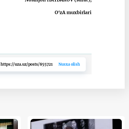
O‘zA muxbirlari
https://uza.uz/posts/855721
Nusxa olish