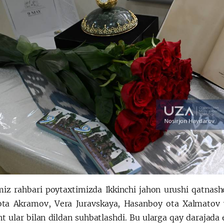
miz rahbari poytaxtimizda Ikkinchi jahon urushi qatnash
ta Akramov, Vera Juravskaya, Hasanboy ota Xalmatov v
t ular bilan dildan suhbatlashdi. Bu ularga qay darajada 