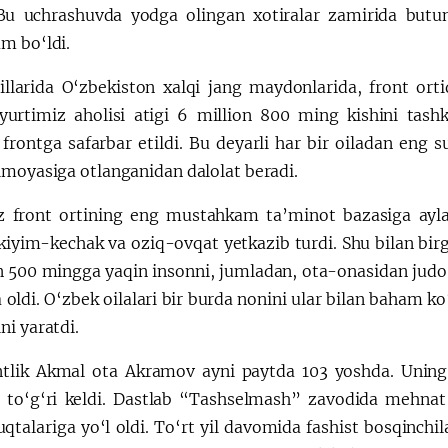
 Bu uchrashuvda yodga olingan xotiralar zamirida butun
m bo‘ldi.
illarida O‘zbekiston xalqi jang maydonlarida, front ort
yurtimiz aholisi atigi 6 million 800 ming kishini tash
 frontga safarbar etildi. Bu deyarli har bir oiladan eng 
imoyasiga otlanganidan dalolat beradi.
z front ortining eng mustahkam ta’minot bazasiga ayla
 kiyim-kechak va oziq-ovqat yetkazib turdi. Shu bilan bir
on 500 mingga yaqin insonni, jumladan, ota-onasidan judo
 oldi. O‘zbek oilalari bir burda nonini ular bilan baham ko
ni yaratdi.
tlik Akmal ota Akramov ayni paytda 103 yoshda. Uning na
ga to‘g‘ri keldi. Dastlab “Tashselmash” zavodida mehna
uqtalariga yo‘l oldi. To‘rt yil davomida fashist bosqinchi