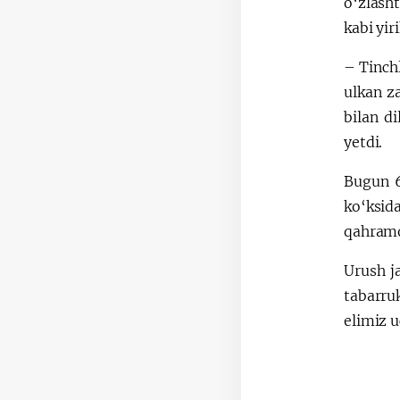
o‘zlasht
kabi yir
– Tinchl
ulkan z
bilan d
yetdi.
Bugun 6
ko‘ksid
qahramo
Urush j
tabarru
elimiz 