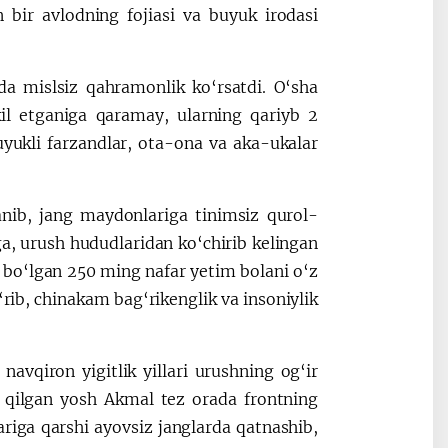
 bir avlodning fojiasi va buyuk irodasi
ida mislsiz qahramonlik ko‘rsatdi. O‘sha
kil etganiga qaramay, ularning qariyb 2
suyukli farzandlar, ota-ona va aka-ukalar
nib, jang maydonlariga tinimsiz qurol-
ga, urush hududlaridan ko‘chirib kelingan
 bo‘lgan 250 ming nafar yetim bolani o‘z
‘rib, chinakam bag‘rikenglik va insoniylik
vqiron yigitlik yillari urushning og‘ir
t qilgan yosh Akmal tez orada frontning
lariga qarshi ayovsiz janglarda qatnashib,