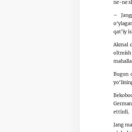
ne-ne sh
– Jangg
o‘ylaga
qat’iy i
Akmal o
oltmish
mahallad
Bugun o
yo‘linin
Bekobod
Germani
ettirdi.
Jang ma