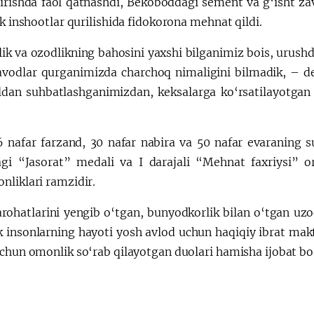
irishda faol qatnashdi, Bekoboddagi sement va g‘isht zavo
ik inshootlar qurilishida fidokorona mehnat qildi.
ik va ozodlikning bahosini yaxshi bilganimiz bois, urushd
avodlar qurganimizda charchoq nimaligini bilmadik, – d
ildan suhbatlashganimizdan, keksalarga ko‘rsatilayotga
 nafar farzand, 30 nafar nabira va 50 nafar evaraning 
agi “Jasorat” medali va I darajali “Mehnat faxriysi” o
nliklari ramzidir.
arohatlarini yengib o‘tgan, bunyodkorlik bilan o‘tgan u
k insonlarning hayoti yosh avlod uchun haqiqiy ibrat makt
uchun omonlik so‘rab qilayotgan duolari hamisha ijobat bo