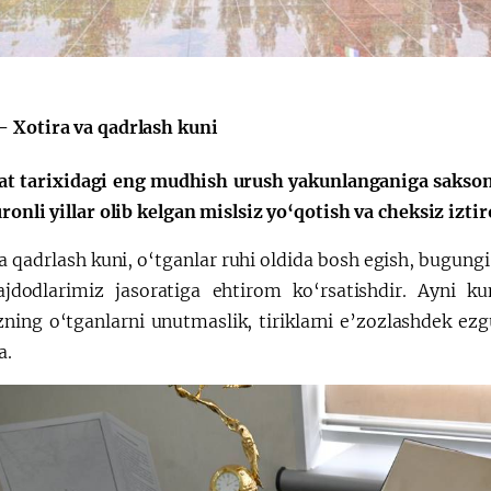
Huquqiy targʻibot
O‘zbekiston va
i
Yaponiya hamkorl
 Xotira va qadrlash kuni
at tarixidagi eng mudhish urush yakunlanganiga sakson b
ronli yillar olib kelgan mislsiz yo‘qotish va cheksiz izt
a qadrlash kuni, o‘tganlar ruhi oldida bosh egish, bugung
ajdodlarimiz jasoratiga ehtirom ko‘rsatishdir. Ayni ku
zning o‘tganlarni unutmaslik, tiriklarni e’zozlashdek e
a.