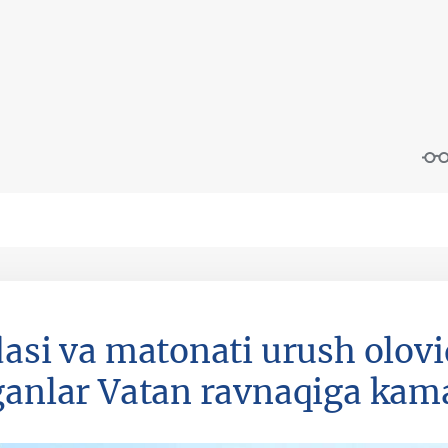
dasi va matonati urush olov
ganlar Vatan ravnaqiga kama