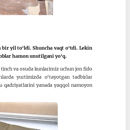
Oʻzbekiston va
Maqolalar
igi
Pokiston hamkorligi
ir yil to‘ldi. Shuncha vaqt o‘tdi. Lekin
iroblar hamon unutilgani yo‘q.
i tinch va osuda kunlarimiz uchun jon fido
nlarda yurtimizda o‘tayotgan tadbirlar
zgu qadriyatlarini yanada yaqqol namoyon