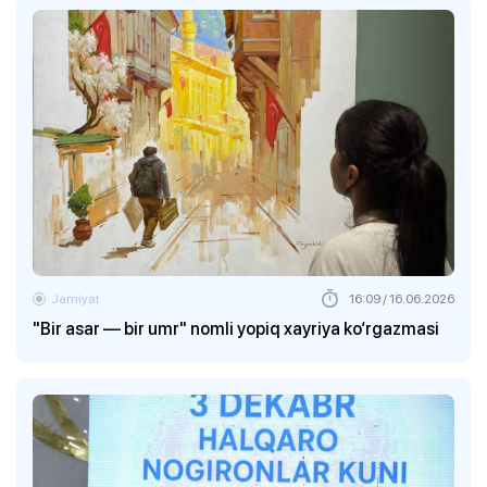
Jamiyat
16:09 / 16.06.2026
"Bir asar — bir umr" nomli yopiq xayriya ko‘rgazmasi