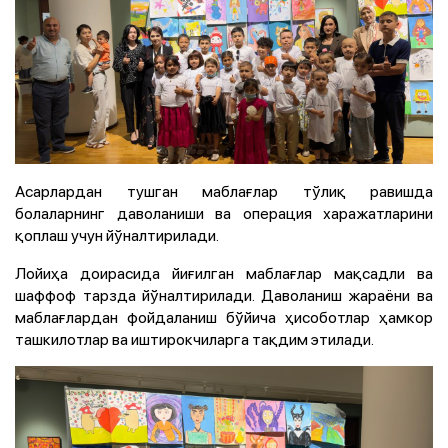
Асарлардан тушган маблағлар тўлиқ равишда
болаларнинг даволаниши ва операция харажатларини
қоплаш учун йўналтирилади.
Лойиҳа доирасида йиғилган маблағлар мақсадли ва
шаффоф тарзда йўналтирилади. Даволаниш жараёни ва
маблағлардан фойдаланиш бўйича ҳисоботлар ҳамкор
ташкилотлар ва иштирокчиларга тақдим этилади.