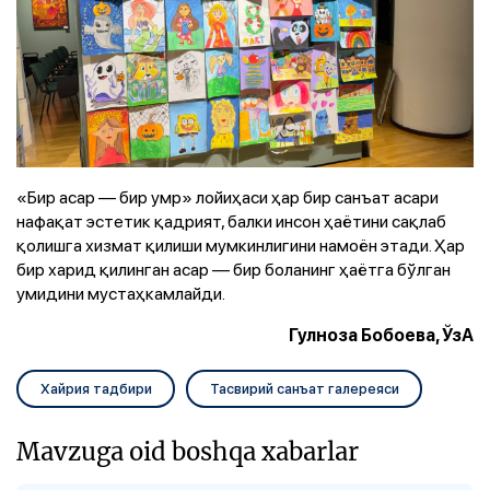
«Бир асар — бир умр» лойиҳаси ҳар бир санъат асари
нафақат эстетик қадрият, балки инсон ҳаётини сақлаб
қолишга хизмат қилиши мумкинлигини намоён этади. Ҳар
бир харид қилинган асар — бир боланинг ҳаётга бўлган
умидини мустаҳкамлайди.
Гулноза Бобоева, ЎзА
Хайрия тадбири
Тасвирий санъат галереяси
Mavzuga oid boshqa xabarlar