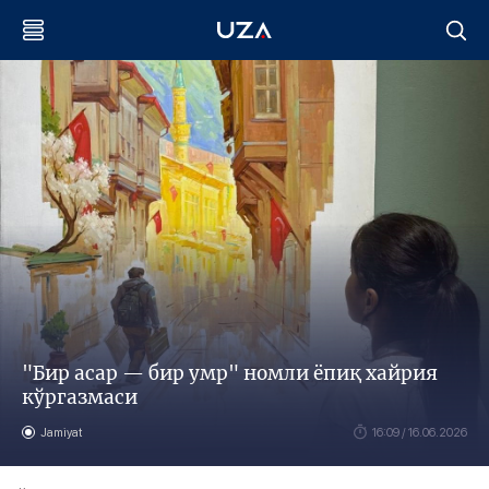
"Бир асар — бир умр" номли ёпиқ хайрия
кўргазмаси
Jamiyat
16:09 / 16.06.2026