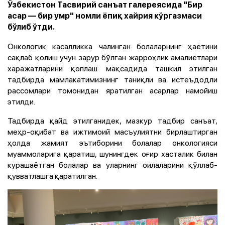
Ўзбекистон Тасвирий санъат галереясида "Бир
асар — бир умр" номли ёпиқ хайрия кўргазмаси
бўлиб ўтди.
Онкологик касалликка чалинган болаларнинг ҳаётини
сақлаб қолиш учун зарур бўлган жарроҳлик амалиётлари
харажатларини қоплаш мақсадида ташкил этилган
тадбирда мамлакатимизнинг таниқли ва истеъдодли
рассомлари томонидан яратилган асарлар намойиш
этилди.
Тадбирда қайд этилганидек, мазкур тадбир санъат,
меҳр-оқибат ва ижтимоий масъулиятни бирлаштирган
ҳолда жамият эътиборини болалар онкологияси
муаммоларига қаратиш, шунингдек оғир хасталик билан
курашаётган болалар ва уларнинг оилаларини қўллаб-
қувватлашга қаратилган.