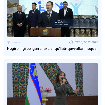
Jamiyat
21:05 / 03.12.2025
Nogironligi bo‘lgan shaxslar qo‘llab-quvvatlanmoqda