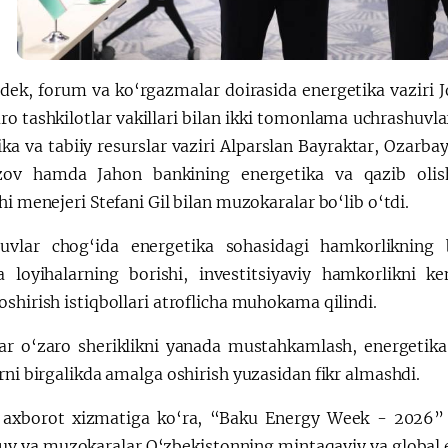
dek, forum va ko‘rgazmalar doirasida energetika vaziri
ro tashkilotlar vakillari bilan ikki tomonlama uchrashuvl
ka va tabiiy resurslar vaziri Alparslan Bayraktar, Ozarba
ov hamda Jahon bankining energetika va qazib olish
hi menejeri Stefani Gil bilan muzokaralar bo‘lib o‘tdi.
uvlar chog‘ida energetika sohasidagi hamkorlikning 
 loyihalarning borishi, investitsiyaviy hamkorlikni k
shirish istiqbollari atroflicha muhokama qilindi.
r o‘zaro sheriklikni yanada mustahkamlash, energetika s
rni birgalikda amalga oshirish yuzasidan fikr almashdi.
k axborot xizmatiga ko‘ra, “Baku Energy Week - 2026” x
uv va muzokaralar O‘zbekistonning mintaqaviy va global en