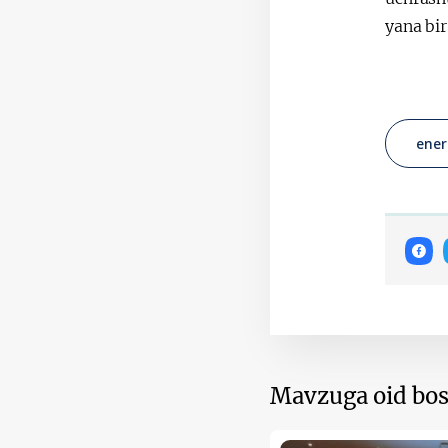
yana bi
ener
Mavzuga oid bos