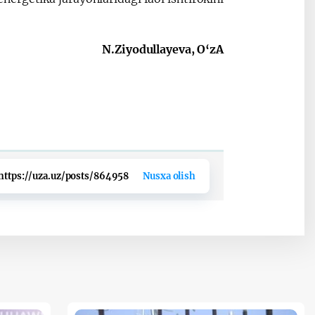
N.Ziyodullayeva, O‘zA
https://uza.uz/posts/864958
Nusxa olish