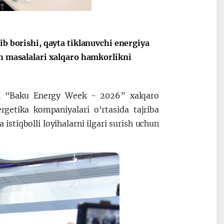
Oʻzbekiston va
Maqolalar
ib borishi, qayta tiklanuvchi energiya
igi
Pokiston hamkorligi
sh masalalari xalqaro hamkorlikni
an “Baku Energy Week - 2026” xalqaro
ergetika kompaniyalari o‘rtasida tajriba
stiqbolli loyihalarni ilgari surish uchun