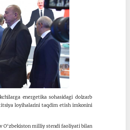
rokchilarga energetika sohasidagi dolzarb
tsiya loyihalarini taqdim etish imkonini
 O‘zbekiston milliy stendi faoliyati bilan