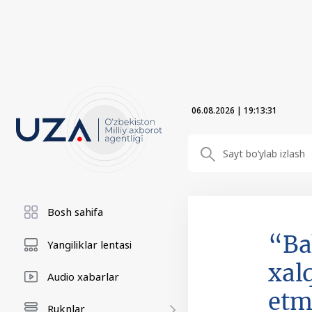
06.08.2026
|
19:13:32
Bosh sahifa
“Ba
Yangiliklar lentasi
xal
Audio xabarlar
etm
Ruknlar