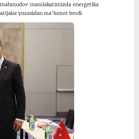
irzamahmudov mamlakatimizda energetika
atijalar yuzasidan ma’lumot berdi.