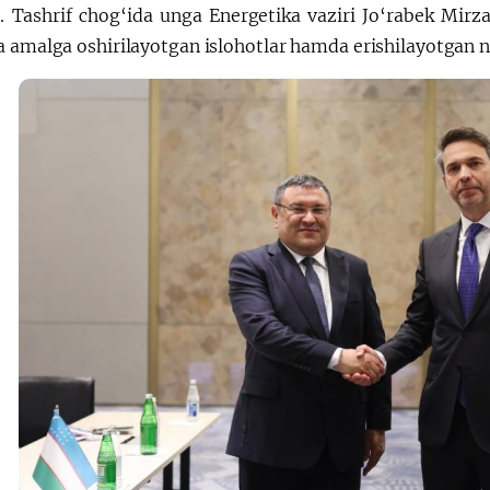
i. Tashrif chog‘ida unga Energetika vaziri Jo‘rabek M
a amalga oshirilayotgan islohotlar hamda erishilayotgan n