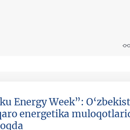
ku Energy Week”: O‘zbekist
qaro energetika muloqotlarid
oqda