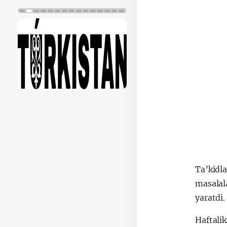
Ta’kidl
masalal
yaratdi.
Haftalik