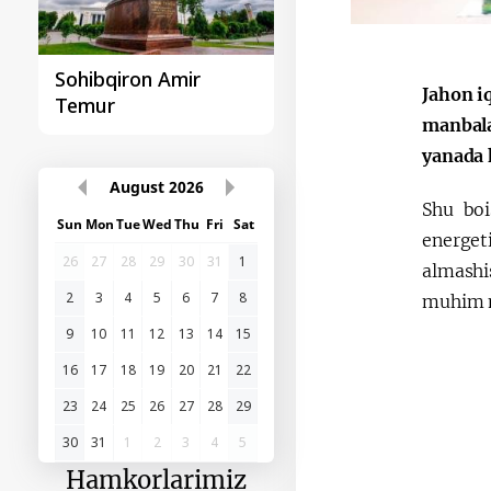
Sohibqiron Amir
O‘zbekiston va
Jahon i
Temur
Paragvay hamkorlig
manbala
yanada 
August
2026
Shu boi
Sun
Mon
Tue
Wed
Thu
Fri
Sat
energet
26
27
28
29
30
31
1
almashis
2
3
4
5
6
7
8
muhim 
9
10
11
12
13
14
15
16
17
18
19
20
21
22
23
24
25
26
27
28
29
30
31
1
2
3
4
5
Hamkorlarimiz