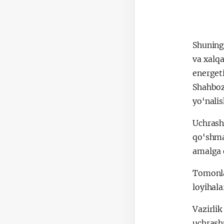
Shuning
va xalqa
energeti
Shahboz
yo‘nalis
Uchrash
qo‘shma
amalga o
Tomonla
loyihala
Vazirli
uchrash