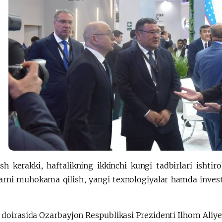
ash kerakki, haftalikning ikkinchi kungi tadbirlari ishti
arni muhokama qilish, yangi texnologiyalar hamda investi
 doirasida Ozarbayjon Respublikasi Prezidenti Ilhom Aliyev