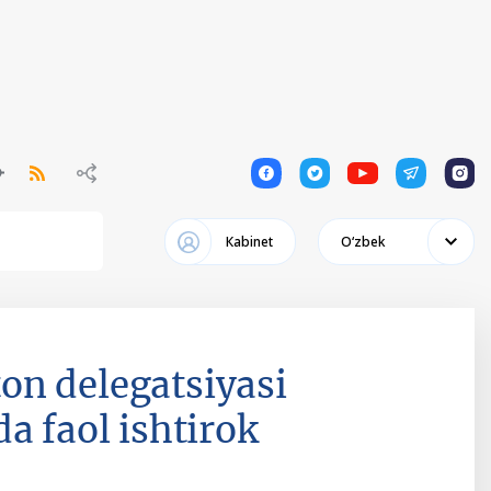
1
1
1
1
1
Кabinet
Oʻzbek
on delegatsiyasi
a faol ishtirok