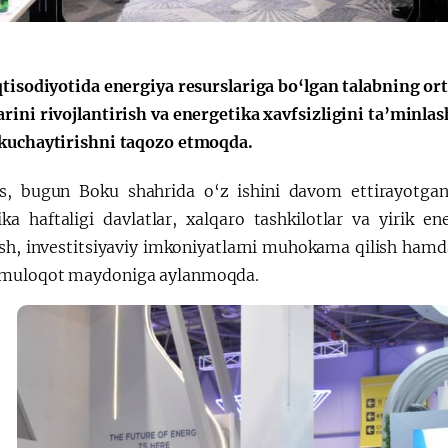
Huquqiy targʻibot
O‘zbekiston va
qtisodiyotida energiya resurslariga bo‘lgan talabning ort
i
Yaponiya hamkorl
rini rivojlantirish va energetika xavfsizligini ta’minla
kuchaytirishni taqozo etmoqda.
s, bugun Boku shahrida o‘z ishini davom ettirayotg
ika haftaligi davlatlar, xalqaro tashkilotlar va yirik en
h, investitsiyaviy imkoniyatlarni muhokama qilish hamda i
muloqot maydoniga aylanmoqda.