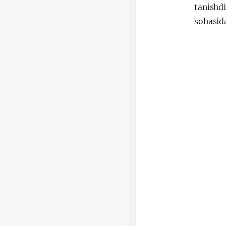
tanishd
sohasid