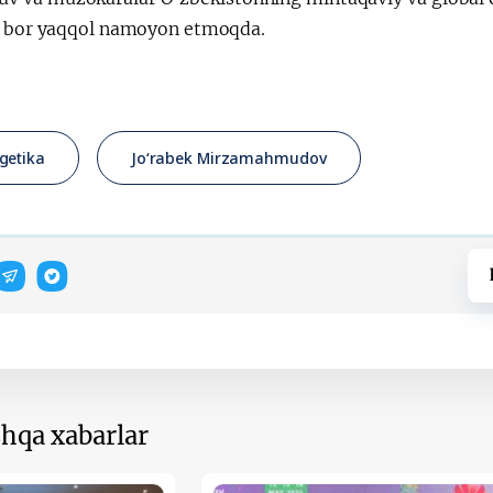
r bor yaqqol namoyon etmoqda.
getika
Jo‘rabek Mirzamahmudov
hqa xabarlar