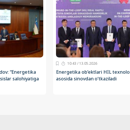
10:43 / 13.05.2026
ov: “Energetika
Energetika ob’ektlari HIL texnolo
islar salohiyatiga
asosida sinovdan o‘tkaziladi