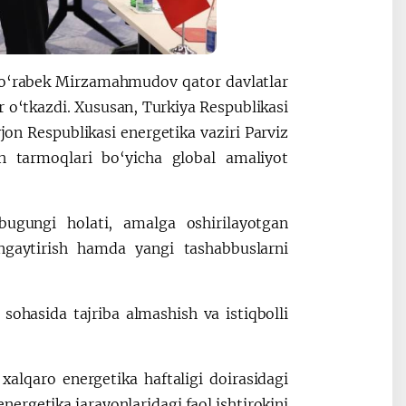
 Jo‘rabek Mirzamahmudov qator davlatlar
ar o‘tkazdi. Xususan, Turkiya Respublikasi
yjon Respublikasi energetika vaziri Parviz
 tarmoqlari bo‘yicha global amaliyot
bugungi holati, amalga oshirilayotgan
engaytirish hamda yangi tashabbuslarni
ohasida tajriba almashish va istiqbolli
alqaro energetika haftaligi doirasidagi
ergetika jarayonlaridagi faol ishtirokini