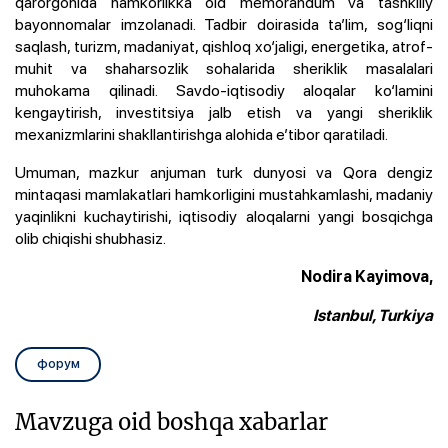
qarorgohida hamkorlikka oid memorandum va tashkiliy
bayonnomalar imzolanadi. Tadbir doirasida ta’lim, sog‘liqni
saqlash, turizm, madaniyat, qishloq xo‘jaligi, energetika, atrof-
muhit va shaharsozlik sohalarida sheriklik masalalari
muhokama qilinadi. Savdo-iqtisodiy aloqalar ko‘lamini
kengaytirish, investitsiya jalb etish va yangi sheriklik
mexanizmlarini shakllantirishga alohida e’tibor qaratiladi.
Umuman, mazkur anjuman turk dunyosi va Qora dengiz
mintaqasi mamlakatlari hamkorligini mustahkamlashi, madaniy
yaqinlikni kuchaytirishi, iqtisodiy aloqalarni yangi bosqichga
olib chiqishi shubhasiz.
Nodira Kayimova,
Istanbul, Turkiya
форум
Mavzuga oid boshqa xabarlar