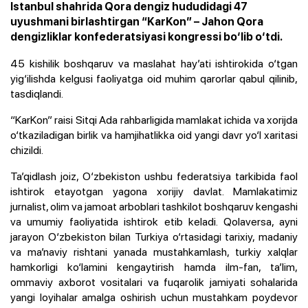
Istanbul shahrida Qora dengiz hududidagi 47
uyushmani birlashtirgan “KarKon” – Jahon Qora
dengizliklar konfederatsiyasi kongressi bo‘lib o‘tdi.
45 kishilik boshqaruv va maslahat hay’ati ishtirokida o‘tgan
yig‘ilishda kelgusi faoliyatga oid muhim qarorlar qabul qilinib,
tasdiqlandi.
“KarKon” raisi Sitqi Ada rahbarligida mamlakat ichida va xorijda
o‘tkaziladigan birlik va hamjihatlikka oid yangi davr yo‘l xaritasi
chizildi.
Ta’qidlash joiz, O‘zbekiston ushbu federatsiya tarkibida faol
ishtirok etayotgan yagona xorijiy davlat. Mamlakatimiz
jurnalist, olim va jamoat arboblari tashkilot boshqaruv kengashi
va umumiy faoliyatida ishtirok etib keladi. Qolaversa, ayni
jarayon O‘zbekiston bilan Turkiya o‘rtasidagi tarixiy, madaniy
va ma’naviy rishtani yanada mustahkamlash, turkiy xalqlar
hamkorligi ko‘lamini kengaytirish hamda ilm-fan, ta’lim,
ommaviy axborot vositalari va fuqarolik jamiyati sohalarida
yangi loyihalar amalga oshirish uchun mustahkam poydevor