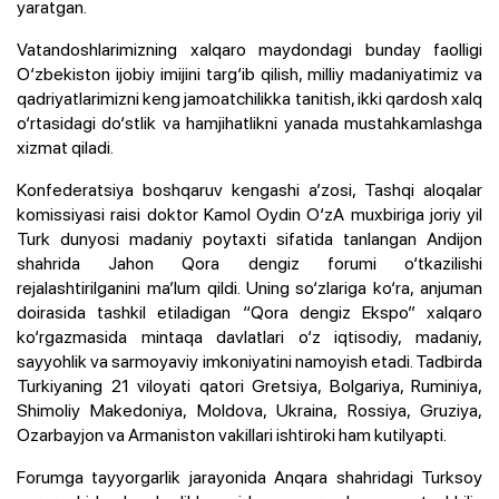
yaratgan.
Vatandoshlarimizning xalqaro maydondagi bunday faolligi
O‘zbekiston ijobiy imijini targ‘ib qilish, milliy madaniyatimiz va
qadriyatlarimizni keng jamoatchilikka tanitish, ikki qardosh xalq
o‘rtasidagi do‘stlik va hamjihatlikni yanada mustahkamlashga
xizmat qiladi.
Konfederatsiya boshqaruv kengashi a’zosi, Tashqi aloqalar
komissiyasi raisi doktor Kamol Oydin O‘zA muxbiriga joriy yil
Turk dunyosi madaniy poytaxti sifatida tanlangan Andijon
shahrida Jahon Qora dengiz forumi o‘tkazilishi
rejalashtirilganini ma’lum qildi. Uning so‘zlariga ko‘ra, anjuman
doirasida tashkil etiladigan “Qora dengiz Ekspo” xalqaro
ko‘rgazmasida mintaqa davlatlari o‘z iqtisodiy, madaniy,
sayyohlik va sarmoyaviy imkoniyatini namoyish etadi. Tadbirda
Turkiyaning 21 viloyati qatori Gretsiya, Bolgariya, Ruminiya,
Shimoliy Makedoniya, Moldova, Ukraina, Rossiya, Gruziya,
Ozarbayjon va Armaniston vakillari ishtiroki ham kutilyapti.
Forumga tayyorgarlik jarayonida Anqara shahridagi Turksoy