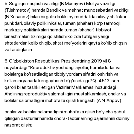
5. Sog‘liqni saqlash vazirligi (B.Musayev) Moliya vazirligi
(T.Ishmetov) hamda Bandlik va mehnat munosabatlari vazirligi
(N.Xusanov) bilan birgalikda ikki oy muddatda oilaviy shifokor
punktlari, oilaviy poliklinikalar, tuman (shahar) ko‘p tarmoqli
markaziy poliklinikalari hamda tuman (shahar) tibbiyot
birlashmalari tizimiga qo‘shilishi ko‘zda tutilgan yangi
shtatlardan kelib chiqib, shtat me’yorlarini qayta ko‘rib chiqsin
va tasdiqlasin.
6. O‘zbekiston Respublikasi Prezidentining 2019 yil 8
noyabrdagi “Reproduktiv yoshdagi ayollar, homiladorlar va
bolalarga ko‘rsatiladigan tibbiy yordam sifatini oshirish va
ko‘lamini yanada kengaytirish to‘g‘risida”gi PQ–4513-son
qarori bilan tashkil etilgan Vazirlar Mahkamasi huzuridagi
Aholining reproduktiv salomatligini mustahkamlash, onalar va
bolalar salomatligini muhofaza qilish kengashi (A.N. Aripov):
onalar va bolalar salomatligini muhofaza qilish bo‘yicha qabul
qilingan dasturlar hamda chora-tadbirlarning bajarilishini doimiy
nazorat qilsin;