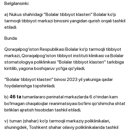
Belgilansinki:
a) Nukus shahridagi “Bolalar tibbiyot klasteri” Bolalar ko‘p
tarmoqli tibbiyot markazi binosini yangidan qurish orqali tashkil
etiladi.
Bunda:
Qoraqalpog‘iston Respublikasi Bolalar ko‘p tarmoqli tibbiyot
markazi, Qoraqalpog‘iston tibbiyot instituti klinikasi va Bolalar
stomatologiya poliklinikasi “Bolalar tibbiyot klasteri” tarkibiga
kiritilib, yagona boshqaruv yo‘lga qo‘yiladi;
“Bolalar tibbiyot klasteri” binosi 2023 yil yakuniga qadar
foydalanishga topshiriladi;
b)
tumanlararo perinatal markazlarda 6 o‘rindan kam
46 ta
bo‘lmagan chaqaloqlar reanimatsiyasi bo‘limi qo‘shimcha shtat
birliklari ajratish hisobidan tashkil etiladi;
v) tuman (shahar) ko‘p tarmoqli markaziy poliklinikalari,
shuningdek, Toshkent shahar oilaviy poliklinikalarida tashkil