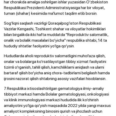
har chorakda amalga oshirilgan ishlar yuzasidan O‘zbekiston
Respublikasi Prezidenti Administratsiyasiga har bir viloyat,
tuman (shahar) kesimida ma’lumot taqdim etib borsin.
Sog‘liqni saqlash vazirligi Qoraqalpog‘iston Respublikasi
Vazirlar Kengashi, Toshkent shahar va viloyatlar hokimliklari
bilan birgalikda ikki hafta muddatda "Reproduktiv salomatlik,
onalik va bolalik masalalari bo‘yicha" respublika shtabi, 14 ta
hududiy shtatlar faoliyatini yo‘lga qo‘ysin.
Hududlarda aholi reproduktiv salomatligini muhofaza qilish,
onalar va bolalarga ko‘rsatilayotgan tibbiy xizmat faoliyatini
tizimli o‘rganish, tahlil qilish, kamchiliklarni aniqlash va ularni
bartaraf qilish bo‘yicha aniq chora-tadbirlarni belgilash hamda
ijrosini nazorat qilish shtabning asosiy vazifalari hisoblansin.
7. Respublika ixtisoslashtirilgan gematologiya ilmiy-amaliy
tibbiyot markazi hamda Bolalar gematologiyasi, onkologiyasi
va klinik immunologiyasi markazi hududida ilik ko‘chirish
amaliyotini yo‘lga qo‘yish maqsadida 2022 yilda yangi maxsus
amaliyot kompleksining binosini qurish va jihozlash uchun