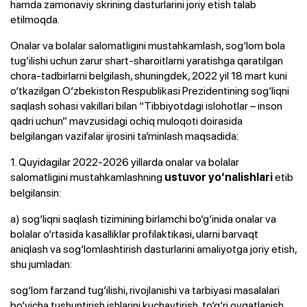
hamda zamonaviy skrining dasturlarini joriy etish talab
etilmoqda.
Onalar va bolalar salomatligini mustahkamlash, sog‘lom bola
tug‘ilishi uchun zarur shart-sharoitlarni yaratishga qaratilgan
chora-tadbirlarni belgilash, shuningdek, 2022 yil 18 mart kuni
o‘tkazilgan O‘zbekiston Respublikasi Prezidentining sog‘liqni
saqlash sohasi vakillari bilan “Tibbiyotdagi islohotlar – inson
qadri uchun” mavzusidagi ochiq muloqoti doirasida
belgilangan vazifalar ijrosini ta’minlash maqsadida:
1. Quyidagilar 2022-2026 yillarda onalar va bolalar
salomatligini mustahkamlashning
etib
ustuvor yo‘nalishlari
belgilansin:
a) sog‘liqni saqlash tizimining birlamchi bo‘g‘inida onalar va
bolalar o‘rtasida kasalliklar profilaktikasi, ularni barvaqt
aniqlash va sog‘lomlashtirish dasturlarini amaliyotga joriy etish,
shu jumladan:
sog‘lom farzand tug‘ilishi, rivojlanishi va tarbiyasi masalalari
bo‘yicha tushuntirish ishlarini kuchaytirish, to‘g‘ri ovqatlanish