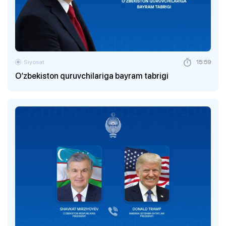
Siyosat
15:59
O‘zbekiston quruvchilariga bayram tabrigi