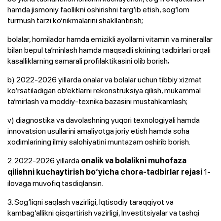
hamda jismoniy faollikni oshirishni targ‘ib etish, sog‘lom
turmush tarzi ko‘nikmalarini shakllantirish;
bolalar, homilador hamda emizikli ayollarni vitamin va minerallar
bilan bepul ta’minlash hamda maqsadli skrining tadbirlari orqali
kasalliklarning samarali profilaktikasini olib borish;
b) 2022-2026 yillarda onalar va bolalar uchun tibbiy xizmat
ko‘rsatiladigan ob’ektlarni rekonstruksiya qilish, mukammal
ta’mirlash va moddiy-texnika bazasini mustahkamlash;
v) diagnostika va davolashning yuqori texnologiyali hamda
innovatsion usullarini amaliyotga joriy etish hamda soha
xodimlarining ilmiy salohiyatini muntazam oshirib borish.
2. 2022-2026 yillarda
onalik va bolalikni muhofaza
1-
qilishni kuchaytirish bo‘yicha chora-tadbirlar rejasi
ilovaga muvofiq tasdiqlansin.
3. Sog‘liqni saqlash vazirligi, Iqtisodiy taraqqiyot va
kambag‘allikni qisqartirish vazirligi, Investitsiyalar va tashqi