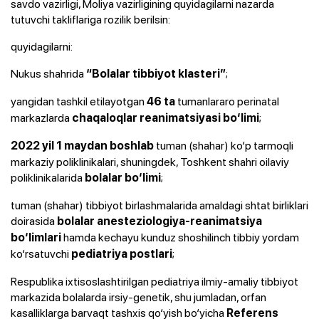
savdo vazirligi, Moliya vazirligining quyidagilarni nazarda
tutuvchi takliflariga rozilik berilsin:
quyidagilarni:
Nukus shahrida
;
“Bolalar tibbiyot klasteri”
yangidan tashkil etilayotgan
tumanlararo perinatal
46 ta
markazlarda
;
chaqaloqlar reanimatsiyasi bo‘limi
tuman (shahar) ko‘p tarmoqli
2022 yil 1 maydan boshlab
markaziy poliklinikalari, shuningdek, Toshkent shahri oilaviy
poliklinikalarida
;
bolalar bo‘limi
tuman (shahar) tibbiyot birlashmalarida amaldagi shtat birliklari
doirasida
bolalar anesteziologiya-reanimatsiya
hamda kechayu kunduz shoshilinch tibbiy yordam
bo‘limlari
ko‘rsatuvchi
;
pediatriya postlari
Respublika ixtisoslashtirilgan pediatriya ilmiy-amaliy tibbiyot
markazida bolalarda irsiy-genetik, shu jumladan, orfan
kasalliklarga barvaqt tashxis qo‘yish bo‘yicha
Referens