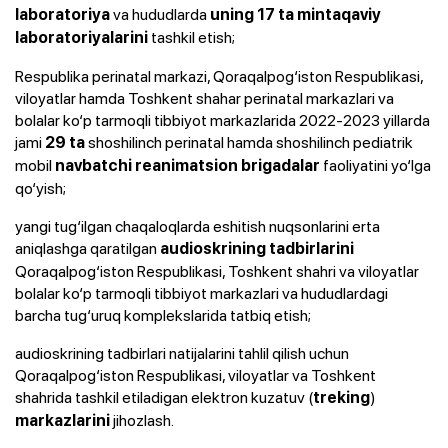
va hududlarda
laboratoriya
uning 17 ta mintaqaviy
tashkil etish;
laboratoriyalarini
Respublika perinatal markazi, Qoraqalpog‘iston Respublikasi,
viloyatlar hamda Toshkent shahar perinatal markazlari va
bolalar ko‘p tarmoqli tibbiyot markazlarida 2022-2023 yillarda
jami
shoshilinch perinatal hamda shoshilinch pediatrik
29 ta
mobil
faoliyatini yo‘lga
navbatchi reanimatsion brigadalar
qo‘yish;
yangi tug‘ilgan chaqaloqlarda eshitish nuqsonlarini erta
aniqlashga qaratilgan
audioskrining
tadbirlarini
Qoraqalpog‘iston Respublikasi, Toshkent shahri va viloyatlar
bolalar ko‘p tarmoqli tibbiyot markazlari va hududlardagi
barcha tug‘uruq komplekslarida tatbiq etish;
audioskrining tadbirlari natijalarini tahlil qilish uchun
Qoraqalpog‘iston Respublikasi, viloyatlar va Toshkent
shahrida tashkil etiladigan elektron kuzatuv (
)
treking
jihozlash.
markazlarini