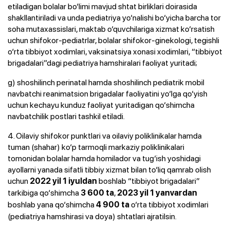
etiladigan bolalar bo‘limi mavjud shtat birliklari doirasida
shakllantiriladi va unda pediatriya yo‘nalishi bo‘yicha barcha tor
soha mutaxassislari, maktab o‘quvchilariga xizmat ko‘rsatish
uchun shifokor-pediatrlar, bolalar shifokor-ginekologi, tegishli
o‘rta tibbiyot xodimlari, vaksinatsiya xonasi xodimlari, “tibbiyot
brigadalari”dagi pediatriya hamshiralari faoliyat yuritadi;
g) shoshilinch perinatal hamda shoshilinch pediatrik mobil
navbatchi reanimatsion brigadalar faoliyatini yo‘lga qo‘yish
uchun kechayu kunduz faoliyat yuritadigan qo‘shimcha
navbatchilik postlari tashkil etiladi.
4. Oilaviy shifokor punktlari va oilaviy poliklinikalar hamda
tuman (shahar) ko‘p tarmoqli markaziy poliklinikalari
tomonidan bolalar hamda homilador va tug‘ish yoshidagi
ayollarni yanada sifatli tibbiy xizmat bilan to‘liq qamrab olish
uchun
boshlab “tibbiyot brigadalari”
2022 yil 1 iyuldan
tarkibiga qo‘shimcha
,
3 600 ta
2023 yil 1 yanvardan
boshlab yana qo‘shimcha
o‘rta tibbiyot xodimlari
4 900 ta
(pediatriya hamshirasi va doya) shtatlari ajratilsin.