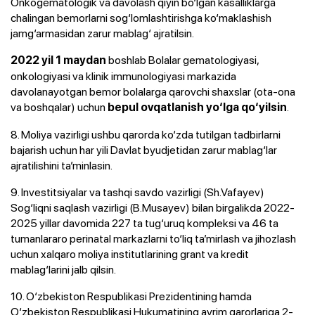
Onkogematologik va davolash qiyin bo‘lgan kasalliklarga
chalingan bemorlarni sog‘lomlashtirishga ko‘maklashish
jamg‘armasidan zarur mablag‘ ajratilsin.
boshlab Bolalar gematologiyasi,
2022 yil 1 maydan
onkologiyasi va klinik immunologiyasi markazida
davolanayotgan bemor bolalarga qarovchi shaxslar (ota-ona
va boshqalar) uchun
.
bepul ovqatlanish
yo‘lga qo‘yilsin
8. Moliya vazirligi ushbu qarorda ko‘zda tutilgan tadbirlarni
bajarish uchun har yili Davlat byudjetidan zarur mablag‘lar
ajratilishini ta’minlasin.
9. Investitsiyalar va tashqi savdo vazirligi (Sh.Vafayev)
Sog‘liqni saqlash vazirligi (B.Musayev) bilan birgalikda 2022-
2025 yillar davomida 227 ta tug‘uruq kompleksi va 46 ta
tumanlararo perinatal markazlarni to‘liq ta’mirlash va jihozlash
uchun xalqaro moliya institutlarining grant va kredit
mablag‘larini jalb qilsin.
10. O‘zbekiston Respublikasi Prezidentining hamda
O‘zbekiston Respublikasi Hukumatining ayrim qarorlariga 2-