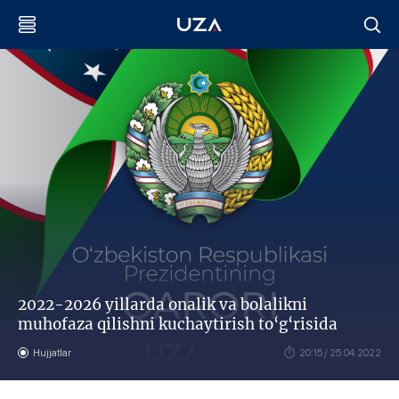
2022-2026 yillarda onalik va bolalikni
muhofaza qilishni kuchaytirish to‘g‘risida
Hujjatlar
20:15 / 25.04.2022