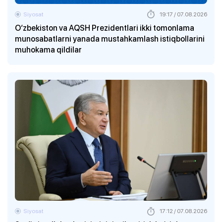
Siyosat
19:17 / 07.08.2026
O‘zbekiston va AQSH Prezidentlari ikki tomonlama
munosabatlarni yanada mustahkamlash istiqbollarini
muhokama qildilar
Siyosat
17:12 / 07.08.2026