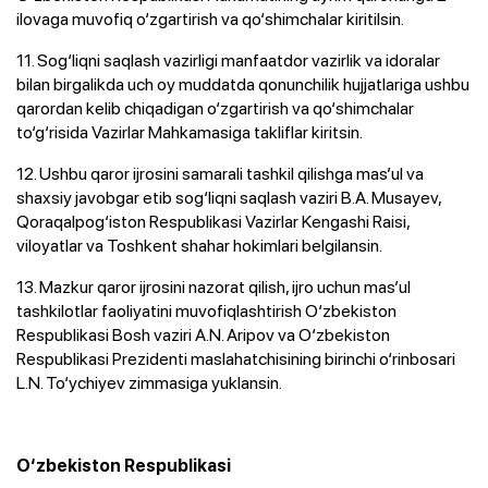
ilovaga muvofiq o‘zgartirish va qo‘shimchalar kiritilsin.
11. Sog‘liqni saqlash vazirligi manfaatdor vazirlik va idoralar
bilan birgalikda uch oy muddatda qonunchilik hujjatlariga ushbu
qarordan kelib chiqadigan o‘zgartirish va qo‘shimchalar
to‘g‘risida Vazirlar Mahkamasiga takliflar kiritsin.
12. Ushbu qaror ijrosini samarali tashkil qilishga mas’ul va
shaxsiy javobgar etib sog‘liqni saqlash vaziri B.A. Musayev,
Qoraqalpog‘iston Respublikasi Vazirlar Kengashi Raisi,
viloyatlar va Toshkent shahar hokimlari belgilansin.
13. Mazkur qaror ijrosini nazorat qilish, ijro uchun mas’ul
tashkilotlar faoliyatini muvofiqlashtirish O‘zbekiston
Respublikasi Bosh vaziri A.N. Aripov va O‘zbekiston
Respublikasi Prezidenti maslahatchisining birinchi o‘rinbosari
L.N. To‘ychiyev zimmasiga yuklansin.
O‘zbekiston Respublikasi