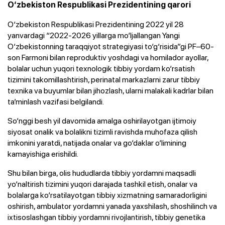
O‘zbekiston Respublikasi Prezidentining qarori
O‘zbekiston Respublikasi Prezidentining 2022 yil 28
yanvardagi “2022-2026 yillarga mo‘ljallangan Yangi
O‘zbekistonning taraqqiyot strategiyasi to‘g‘risida”gi PF–60-
son Farmoni bilan reproduktiv yoshdagi va homilador ayollar,
bolalar uchun yuqori texnologik tibbiy yordam ko‘rsatish
tizimini takomillashtirish, perinatal markazlarni zarur tibbiy
texnika va buyumlar bilan jihozlash, ularni malakali kadrlar bilan
ta’minlash vazifasi belgilandi.
So‘nggi besh yil davomida amalga oshirilayotgan ijtimoiy
siyosat onalik va bolalikni tizimli ravishda muhofaza qilish
imkonini yaratdi, natijada onalar va go‘daklar o‘limining
kamayishiga erishildi.
Shu bilan birga, olis hududlarda tibbiy yordamni maqsadli
yo‘naltirish tizimini yuqori darajada tashkil etish, onalar va
bolalarga ko‘rsatilayotgan tibbiy xizmatning samaradorligini
oshirish, ambulator yordamni yanada yaxshilash, shoshilinch va
ixtisoslashgan tibbiy yordamni rivojlantirish, tibbiy genetika