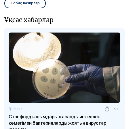
Собиқ вазирлар
Ұқсас хабарлар
Жахан
15:40
Стэнфорд ғалымдары жасанды интеллект
көмегімен бактерияларды жоятын вирустар