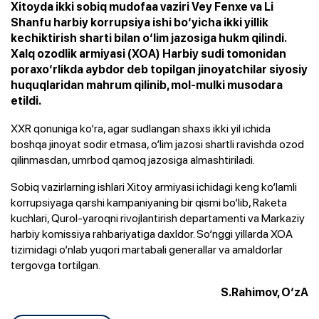
Xitoyda ikki sobiq mudofaa vaziri Vey Fenxe va Li
Shanfu harbiy korrupsiya ishi bo‘yicha ikki yillik
kechiktirish sharti bilan o‘lim jazosiga hukm qilindi.
Xalq ozodlik armiyasi (XOA) Harbiy sudi tomonidan
poraxo‘rlikda aybdor deb topilgan jinoyatchilar siyosiy
huquqlaridan mahrum qilinib, mol-mulki musodara
etildi.
XXR qonuniga ko‘ra, agar sudlangan shaxs ikki yil ichida
boshqa jinoyat sodir etmasa, o‘lim jazosi shartli ravishda ozod
qilinmasdan, umrbod qamoq jazosiga almashtiriladi.
Sobiq vazirlarning ishlari Xitoy armiyasi ichidagi keng ko‘lamli
korrupsiyaga qarshi kampaniyaning bir qismi bo‘lib, Raketa
kuchlari, Qurol-yaroqni rivojlantirish departamenti va Markaziy
harbiy komissiya rahbariyatiga daxldor. So‘nggi yillarda XOA
tizimidagi o‘nlab yuqori martabali generallar va amaldorlar
tergovga tortilgan.
S.Rahimov, O‘zA