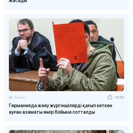
жасады
Жахан
10:53
Германияда жаяу жүргіншілерді қағып кеткен
ауған азаматы өмір бойына сотталды