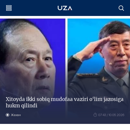
Xitoyda ikki sobiq mudofaa vaziri o‘lim jazosiga
hukm qilindi
Жахан
07:43 / 10.05.2026