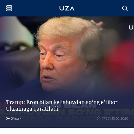
Tramp: Eron bilan kelishuvdan so‘ng e’tibor
Ukrainaga qaratiladi
Жахан
17:37 / 16.06.2026