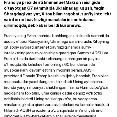
Fransiya prezidenti Emmanuel Makron raisligida
o‘tayotgan G7 sammitida Ukrainadagi urush, Yaqin
Sharqdagi vaziyat, Xitoy bilan raqobat, sun’iy intellekt
va internet xavfsizligi masalalarini muhokama
qilinmoqda, deb xabar berdi Euronews.
Fransiyaning Evian shahrida boshlangan uch kunlik sammitda
asosiy e’tibor Rossiyaning Ukrainaga qarshi urushi, Xitoyning
iqtisodiy siyosati, internet xavfsizligi hamda sun’iy
intellektning jadal rivojlanishiga qaratilgan. Sammit AQSH va
Eron o‘rtasida dastlabki kelishuvga erishilgan bir paytda
o‘tmoqda. Bu kelishuv tomonlarga 60 kun davomida
muzokaralarni davom ettirish imkonini beradi. AQSH
prezidenti Donald Tramp kelishuvni ijobiy baholab, Eron bilan
munosabatlar yaxshilanganini ta’kidladi. Uning aytishicha,
Eronda yangi rahbariyat shakllangan. Tramp Hurmuz bo‘g‘ozi
haqida ham to‘xtalib, juma kuniga qadar dengiz yo‘li to‘liq
ochilishini bildirdi. Uning so‘zlariga ko‘ra, bu vaqtgacha
minalarning katta qismi zararsizlantiriladi va kemalar harakati
tiklanadi. AQSH prezidenti o‘z chiqishida ma’muriyati endi
diplomatik sa’y-harakatlarni yana Ukraina masalasiga