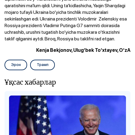
qaratishini ma’lum qildi. Uning ta’kidlashicha, Yaqin Sharqdagi
mojaro tufayli Ukraina bo‘yicha tinchlik muzokaralari
sekinlashgan edi. Ukraina prezidenti Volodimir Zelenskiy esa
Rossiya prezidenti Vladimir Putinga G7 sammiti doirasida
uchrashib, urushni tugatish bo‘yicha muzokara o‘tkazishni
taklif qilganini aytdi. Biroq, Rossiya bu taklifni rad etgan.
Kenja Bekjonov, Ulug‘bek To‘xtayev, O‘zA
Эрон
Трамп
Ұқсас хабарлар