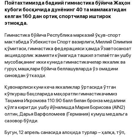
Пойтахтимизда бадиий гимнастика бўйича Жаҳон
кубоги босқичида дунёнинг 40 та мамлакатидан
келган 160 дан ортиқ спортчилар иштирок
этмоқда.
Гимнастика бўйича Республика марказий ўқув-спорт
мактабида Ўзбекистон Спорт вазирлиги, Миллий Олимпия
қўмитаси, гимнастика федерацияси ҳамда Ўзавтосаноат
акциядорлик жамияти кўмагида ташкил этилаётган ушбу
мусобақанинг икки кунида гимнастикачилар яккалик ва
гуруҳ машқлари бўйича беллашувларда ўз омадини
синовдан ўтказди.
Қувонарлиси куни кеча яккаликлар ўртасида ўтган
кўпкураш баҳсларида маҳоратли гимнастикачимиз
Таҳмина Икромова 110.90 балл билан бронза медалини
қўлга киритди. ушбу йўналишда Мария Борисова (AIN2)
олтин, Дарья Варфоломеев (Германия) кумуш медальга
сазовор бўлди.
Бугун, 12 апрель санасида алоҳида турлар – ҳалқа, тўп,