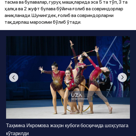
тасма ва булавалар, гуруҳ машқларида эса 5 та тўп, 3 та
ҳалқа ва 2 жуфт булава бўйича ғолиб ва совриндорлар
аниқланади. Шунингдек, ғолиб ва совриндорларни
тақдирлаш маросими бўлиб ўтади.
Фото
:
Sarvar O‘rmonov
1
/
25
Таҳмина Икромова жаҳон кубоги босқичида шоҳсупага
кўтарилди