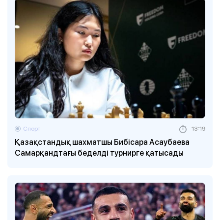
Спорт
13:19
Қазақстандық шахматшы Бибісара Асаубаева
Самарқандтағы беделді турнирге қатысады