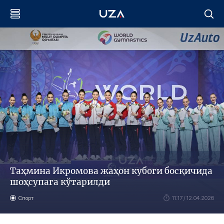
Таҳмина Икромова жаҳон кубоги босқичида
шоҳсупага кўтарилди
Спорт
11:17 / 12.04.2026