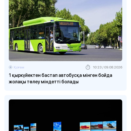
Қоғам
10:23 / 09.08.2026
1 қыркүйектен бастап автобусқа мінген бойда
жолақы төлеу міндетті болады