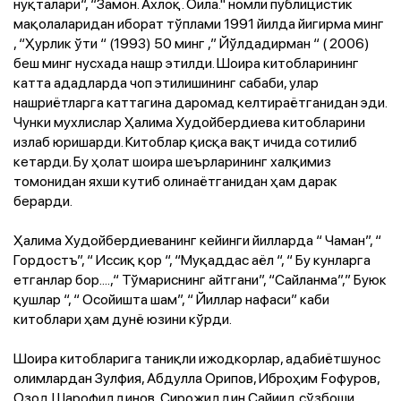
нуқталари“, “Замон. Ахлоқ. Оила." номли публицистик
мақолаларидан иборат тўплами 1991 йилда йигирма минг
, “Ҳурлик ўти “ (1993) 50 минг ,” Йўлдадирман “ ( 2006)
беш минг нусхада нашр этилди. Шоира китобларининг
катта ададларда чоп этилишининг сабаби, улар
нашриётларга каттагина даромад келтираётганидан эди.
Чунки мухлислар Ҳалима Худойбердиева китобларини
излаб юришарди. Китоблар қисқа вақт ичида сотилиб
кетарди. Бу ҳолат шоира шеърларининг халқимиз
томонидан яхши кутиб олинаётганидан ҳам дарак
берарди.
Ҳалима Худойбердиеванинг кейинги йилларда “ Чаман”, “
Гордостъ”, “ Иссиқ қор “, “Муқаддас аёл “, “ Бу кунларга
етганлар бор....,“ Тўмариснинг айтгани”, “Сайланма”,” Буюк
қушлар “, “ Осойишта шам”, “ Йиллар нафаси” каби
китоблари ҳам дунё юзини кўрди.
Шоира китобларига таниқли ижодкорлар, адабиётшунос
олимлардан Зулфия, Абдулла Орипов, Иброҳим Ғофуров,
Озод Шарофиддинов, Сирожиддин Сайиид сўзбоши