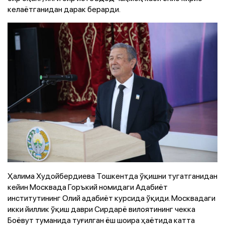
келаётганидан дарак берарди.
Ҳалима Худойбердиева Тошкентда ўқишни тугатганидан
кейин Москвада Горъкий номидаги Адабиёт
институтининг Олий адабиёт курсида ўқиди. Москвадаги
икки йиллик ўқиш даври Сирдарё вилоятининг чекка
Боёвут туманида туғилган ёш шоира ҳаётида катта