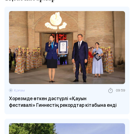
Қоғам
09:59
Хорезмде өткен дәстүрлі «Қауын
фестивалі» Гиннестің рекордтар кітабына енді