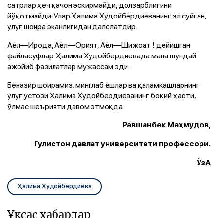
сатрлар ҳеч қачон эскирмайди, долзарблигини
йўқотмайди. Улар Ҳалима Худойбердиеванинг эл суйган,
улуғ шоира эканлигидан далолатдир.
Аёл—Ирода, Аёл—Орият, Аёл—Шижоат ! дейишган
файласуфлар. Ҳалима Худойбердиевада мана шундай
ажойиб фазилатлар мужассам эди.
Беназир шоирамиз, минглаб ёшлар ва қаламкашларнинг
улуғ устози Ҳалима Худойбердиеванинг боқий ҳаёти,
ўлмас шеърияти давом этмоқда.
Равшанбек Маҳмудов,
Гулистон давлат университети профессори.
ЎзА
Ҳалима Худойбердиева
Ұқсас хабарлар