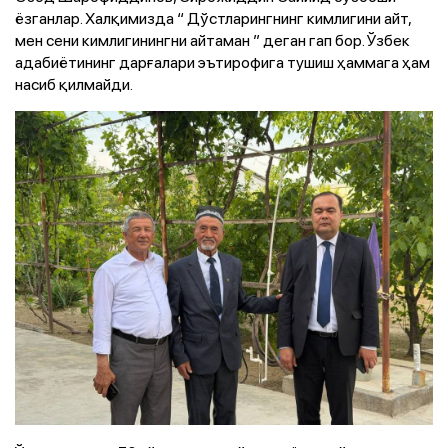
ёзганлар. Халқимизда “ Дўстларингнинг кимлигини айт,
мен сени кимлигинингни айтаман ” деган гап бор. Ўзбек
адабиётининг дарғалари эътирофига тушиш ҳаммага ҳам
насиб қилмайди.