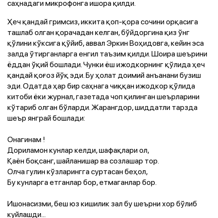
саҳнадаги микрофонга ишора қилди.
Ҳеч қандай гримсиз, иккита қоп-қора сочини орқасига
ташлаб олган қорачадан келган, бўйдоргина қиз ўнг
қўлини кўксига қўйиб, аввал Эркин Воҳидовга, кейин эса
залда ўтирганларга енгил таъзим қилди. Шоира шеърини
ёддан ўқий бошлади. Чунки ёш ижодкорнинг қўлида ҳеч
қандай қоғоз йўқ эди. Бу ҳолат доимий анъанани бузиш
эди. Одатда ҳар бир саҳнага чиққан ижодкор қўлида
китоби ёки журнал, газетада чоп қилинган шеърларини
кўтариб олган бўларди. Жарангдор, шиддатли тарзда
шеър янграй бошлади:
Онагинам !
Дориламон кунлар келди, шафақлари ол,
Қаён боқсанг, шайланишар ва созлашар тор.
Олча гулин кўзларингга суртасан беҳол,
Бу кунларга етганлар бор, етмаганлар бор.
Ишонасизми, беш юз кишилик зал бу шеърни хор бўлиб
куйлашди...