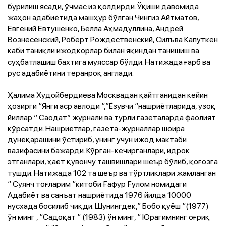
бурилиш ясади, ўчмас из қолдирди. Ўқиши давомида
жаҳон адабиётида машҳур бўлган Чингиз Айтматов,
Евгений Евтушенко, Белла Аҳмадуллина, Андрей
Вознесенский, Роберт Рождественский, Силъва Капуткен
каби таниқли ижодкорлар билан яқиндан танишиш ва
суҳбатлашиш бахтига муяссар бўлди. Натижада ғарб ва
рус адабиётини теранроқ англади.
Ҳалима Худойбердиева Москвадан қайтганидан кейин
ҳозирги “Янги аср авлоди “,”Ёзувчи “нашриётларида, узоқ
йиллар “ Саодат” журнали ва турли газеталарда фаолият
кўрсатди. Нашриётлар, газета-журналлар шоира
дунёқарашини ўстириб, унинг учун ижод мактаби
вазифасини бажарди. Кўрган-кечирганлари, идрок
этганлари, ҳаёт қувончу ташвишлари шеър бўлиб, қоғозга
тушди. Натижада 102 та шеър ва тўртликлари жамланган
“ Суянч тоғларим “китоби Ғафур Ғулом номидаги
Адабиёт ва санъат нашриётида 1976 йилда 10000
нусхада босилиб чиқди. Шунингдек,” Бобо қуёш “(1977)
ўн минг , “Садоқат “ (1983) ўн минг, “ Юрагимнинг оғриқ