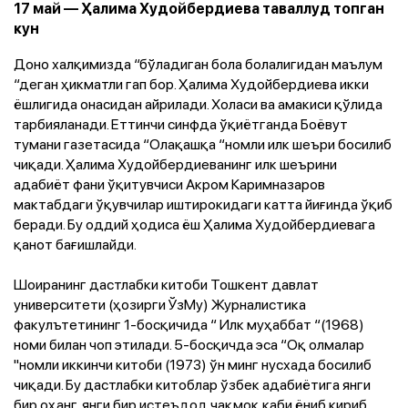
17 май — Ҳалима Худойбердиева таваллуд топган
кун
Доно халқимизда “бўладиган бола болалигидан маълум
“деган ҳикматли гап бор. Ҳалима Худойбердиева икки
ёшлигида онасидан айрилади. Холаси ва амакиси қўлида
тарбияланади. Еттинчи синфда ўқиётганда Боёвут
тумани газетасида “Олақашқа “номли илк шеъри босилиб
чиқади. Ҳалима Худойбердиеванинг илк шеърини
адабиёт фани ўқитувчиси Акром Каримназаров
мактабдаги ўқувчилар иштирокидаги катта йиғинда ўқиб
беради. Бу оддий ҳодиса ёш Ҳалима Худойбердиевага
қанот бағишлайди.
Шоиранинг дастлабки китоби Тошкент давлат
университети (ҳозирги ЎзМу) Журналистика
факулътетининг 1-босқичида “ Илк муҳаббат “(1968)
номи билан чоп этилади. 5-босқичда эса “Оқ олмалар
"номли иккинчи китоби (1973) ўн минг нусхада босилиб
чиқади. Бу дастлабки китоблар ўзбек адабиётига янги
бир оҳанг, янги бир истеъдод чақмоқ каби ёниб кириб