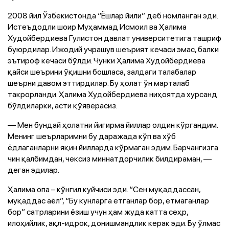
2008 йил Ўзбекистонда “Ёшлар йили” деб номланган эди.
Истеъдодли шоир Муҳаммад Исмоил ва Ҳалима
Худойбердиева Гулистон давлат университетига ташриф
буюрдилар. Ижодий учрашув шеърият кечаси эмас, балки
эътироф кечаси бўлди. Чунки Ҳалима Худойбердиева
қайси шеърини ўқишни бошласа, залдаги талабалар
шеърни давом эттирдилар. Бу ҳолат ўн марталаб
такрорланди. Ҳалима Худойбердиева ниҳоятда хурсанд
бўлдиларки, асти қўяверасиз.
— Мен бундай ҳолатни йигирма йиллар олдин кўргандим.
Менинг шеърларимни бу даражада кўп ва хўб
ёдлаганларни яқин йилларда кўрмаган эдим. Барчангизга
чин қалбимдан, чексиз миннатдорчилик билдираман, —
деган эдилар.
Ҳалима опа – кўнгил куйчиси эди. “Сен муқаддассан,
муқаддас аёл”, “Бу кунларга етганлар бор, етмаганлар
бор” сатрларини ёзиш учун ҳам жуда катта сеҳр,
илоҳийлик, ақл-идрок, донишмандлик керак эди. Бу ўлмас