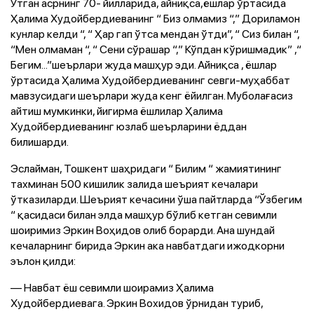
Ўтган асрнинг 70- йилларида, айниқса,ёшлар ўртасида
Ҳалима Худойбердиеванинг “ Биз олмамиз “,” Дориламон
кунлар келди “, “ Ҳар гап ўтса мендан ўтди”, “ Сиз билан “,
“Мен олмаман “, “ Сени сўрашар “,” Кўпдан кўришмадик” ,“
Бегим...”шеърлари жуда машҳур эди. Айниқса , ёшлар
ўртасида Ҳалима Худойбердиеванинг севги-муҳаббат
мавзусидаги шеърлари жуда кенг ёйилган. Муболағасиз
айтиш мумкинки, йигирма ёшлилар Ҳалима
Худойбердиеванинг юзлаб шеърларини ёддан
билишарди.
Эслайман, Тошкент шаҳридаги “ Билим “ жамиятининг
тахминан 500 кишилик залида шеърият кечалари
ўтказиларди. Шеърият кечасини ўша пайтларда “Ўзбегим
“ қасидаси билан элда машҳур бўлиб кетган севимли
шоиримиз Эркин Воҳидов олиб борарди. Ана шундай
кечаларнинг бирида Эркин ака навбатдаги ижодкорни
эълон қилди:
— Навбат ёш севимли шоирамиз Ҳалима
Худойбердиевага. Эркин Вохидов ўрнидан туриб,