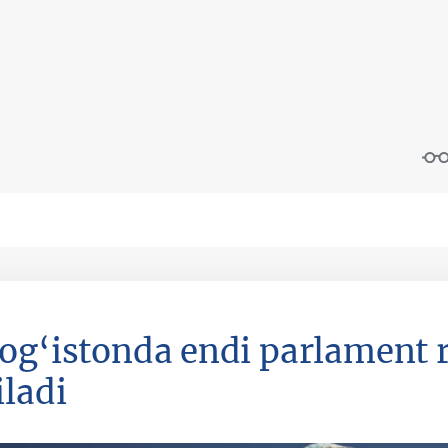
og‘istonda endi parlament 
iladi