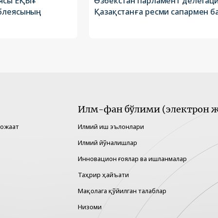
ясы ЕҚЫҰ
Өзбекстан парламент делегац
мблеясының
Қазақстанға ресми сапармен б
Илм-фан бўлими (электрон ж
рожаат
Илмий иш эълонлари
Илмий йўналишлар
Инновацион ғоялар ва ишланмалар
Таҳрир ҳайъати
Мақолага қўйилган талаблар
Низоми