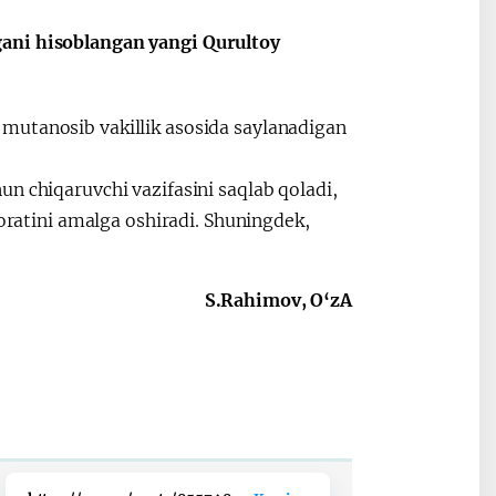
gani hisoblangan yangi Qurultoy
mutanosib vakillik asosida saylanadigan
n chiqaruvchi vazifasini saqlab qoladi,
zoratini amalga oshiradi. Shuningdek,
S.Rahimov, O‘zA