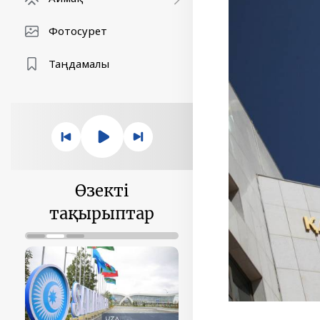
Фотосурет
Таңдамалы
Өзекті
тақырыптар