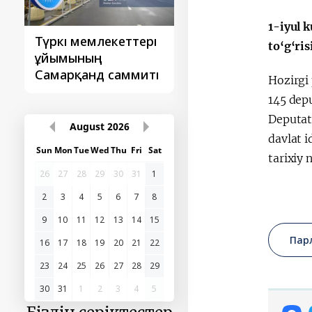
1-iyul 
Түркі мемлекеттері
‘Орталық Азия -
to‘g‘ri
ұйымының
Қытай’ бірінші
Самарқанд саммиті
саммиті
Hozirgi
145 depu
Deputat 
August
2026
davlat i
Sun
Mon
Tue
Wed
Thu
Fri
Sat
tarixiy
26
27
28
29
30
31
1
2
3
4
5
6
7
8
9
10
11
12
13
14
15
Пар
16
17
18
19
20
21
22
23
24
25
26
27
28
29
30
31
1
2
3
4
5