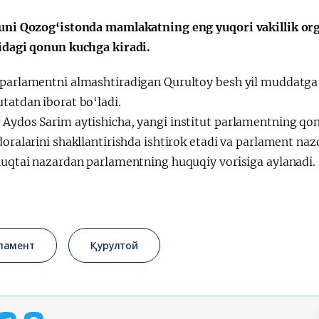
kuni Qozog‘istonda mamlakatning eng yuqori vakillik or
sidagi qonun kuchga kiradi.
 parlamentni almashtiradigan Qurultoy besh yil muddatga 
tatdan iborat bo‘ladi.
Aydos Sarim aytishicha, yangi institut parlamentning qonu
doralarini shakllantirishda ishtirok etadi va parlament na
 nuqtai nazardan parlamentning huquqiy vorisiga aylanadi.
ламент
Қурултой