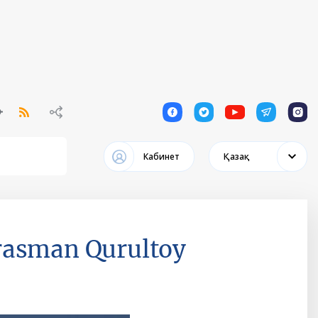
1
1
1
1
1
Кабинет
Қазақ
rasman Qurultoy