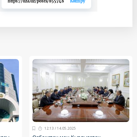
https://uza.uz/posts/855748
Көшіру
12:13 / 14.05.2025