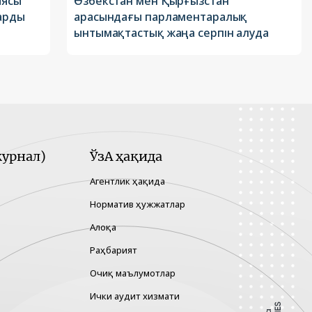
иясы
Өзбекстан мен Қырғызстан
арды
арасындағы парламентаралық
ынтымақтастық жаңа серпін алуда
урнал)
ЎзА ҳақида
Агентлик ҳақида
Норматив ҳужжатлар
Алоқа
Раҳбарият
Очиқ маълумотлар
Ички аудит хизмати