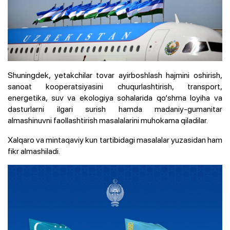
Shuningdek, yetakchilar tovar ayirboshlash hajmini oshirish,
sanoat kooperatsiyasini chuqurlashtirish, transport,
energetika, suv va ekologiya sohalarida qo‘shma loyiha va
dasturlarni ilgari surish hamda madaniy-gumanitar
almashinuvni faollashtirish masalalarini muhokama qiladilar.
Xalqaro va mintaqaviy kun tartibidagi masalalar yuzasidan ham
fikr almashiladi.