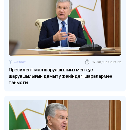
Саясат
17:38 / 05.08.2026
Президент мал шаруашылығы мен құс
шаруашылығын дамыту жөніндегі шаралармен
танысты