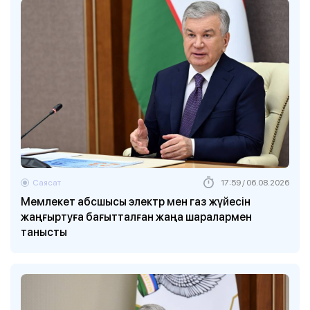
Саясат
17:59 / 06.08.2026
Мемлекет абсшысы электр мен газ жүйесін
жаңғыртуға бағытталған жаңа шаралармен
танысты