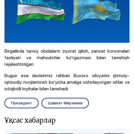
Birgalikda tarixiy obidalarni ziyorat qilish, sanoat korxonalari
faoliyati va mahsulotlar ko‘rgazmasi bilan tanishish
rejalashtirilgan.
Bugun esa davlatimiz rahbari Buxoro viloyatini ijtimoiy-
iqtisodiy rivojlantirish bo‘yicha amalga oshirilayotgan ishlar va
istiqbolli loyihalar bilan tanishadi.
Президент
Шавкат Мирзиёев
Ұқсас хабарлар