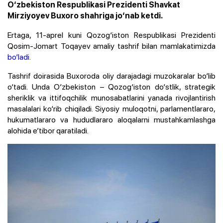
O‘zbekiston Respublikasi Prezidenti Shavkat
Mirziyoyev Buxoro shahriga jo‘nab ketdi.
Ertaga, 11-aprel kuni Qozog‘iston Respublikasi Prezidenti
Qosim-Jomart Toqayev amaliy tashrif bilan mamlakatimizda
bo‘ladi
.
Tashrif doirasida Buxoroda oliy darajadagi muzokaralar bo‘lib
o‘tadi. Unda O‘zbekiston – Qozog‘iston do‘stlik, strategik
sheriklik va ittifoqchilik munosabatlarini yanada rivojlantirish
masalalari ko‘rib chiqiladi. Siyosiy muloqotni, parlamentlararo,
hukumatlararo va hududlararo aloqalarni mustahkamlashga
alohida e’tibor qaratiladi.