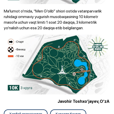
Ma’lumot o‘rnida, “Men G‘olib” shiori ostida vatanparvarlik
ruhidagi ommaviy yugurish musobaqasining 10 kilometr
masofa uchun vaqt limiti 1 soat 20 daqiqa, 3 kilometrlik
yo‘nalish uchun esa 20 daqiqa etib belgilangan.
Javohir Toshxo‘jayev, O‘zA
Ҳарбий хизматчилар
Қуролли Кучлар