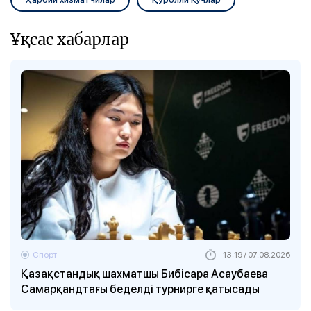
Ұқсас хабарлар
Спорт
13:19 / 07.08.2026
Қазақстандық шахматшы Бибісара Асаубаева
Самарқандтағы беделді турнирге қатысады