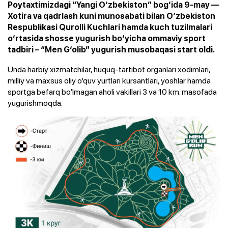
Poytaxtimizdagi “Yangi O‘zbekiston” bog‘ida 9-may —
Xotira va qadrlash kuni munosabati bilan O‘zbekiston
Respublikasi Qurolli Kuchlari hamda kuch tuzilmalari
o‘rtasida shosse yugurish bo‘yicha ommaviy sport
tadbiri – “Men G‘olib” yugurish musobaqasi start oldi.
Unda harbiy xizmatchilar, huquq-tartibot organlari xodimlari,
milliy va maxsus oliy o‘quv yurtlari kursantlari, yoshlar hamda
sportga befarq bo‘lmagan aholi vakillari 3 va 10 km. masofada
yugurishmoqda.