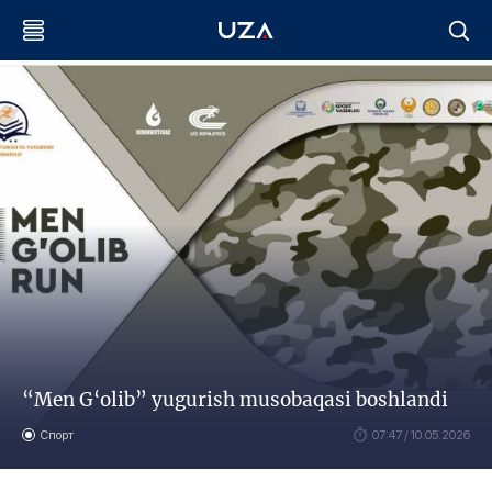
“Men G‘olib” yugurish musobaqasi boshlandi
Спорт
07:47 / 10.05.2026