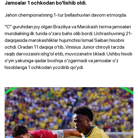
Jamoalar 1 ochkodan bo'lishib oldi.
Jahon chempionatining 1-tur bellashuvlari davom etmoqda.
"C" guruhidan joy olgan Braziliya va Marokash terma jamoalari
mundialning ilk turida o‘zaro bahs olib bordi. Uchrashuvning 21-
daqiqasida marokashliklar hujumchisi Ismail Saibari hisobni
ochdi. Oradan 11 daqiqa o‘tib, Vinisius Junior chiroyli tarzda
raqib darvozasini ishg‘ol etib, muvozanatni tikladi. Ushbu hisob
o‘yin yakuniga qadar boshqa o‘zgarmadi va jamoalar o‘z
hisoblariga 1 ochkodan yozdirib qo‘ydi.