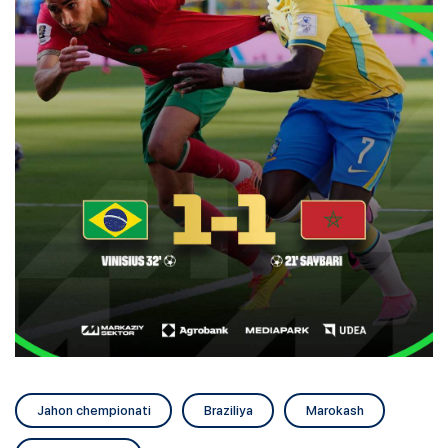
Jahon chempionati
Braziliya
Marokash