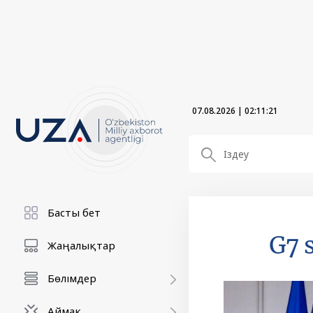
07.08.2026
|
02:11:22
Басты бет
G7 
Жаңалықтар
Бөлімдер
Аймақ