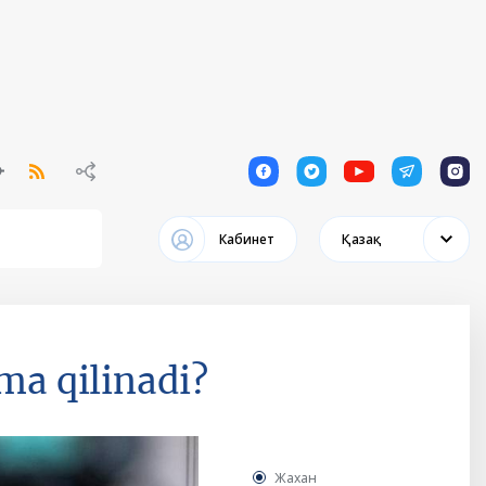
1
1
1
1
1
Кабинет
Қазақ
a qilinadi?
Жахан