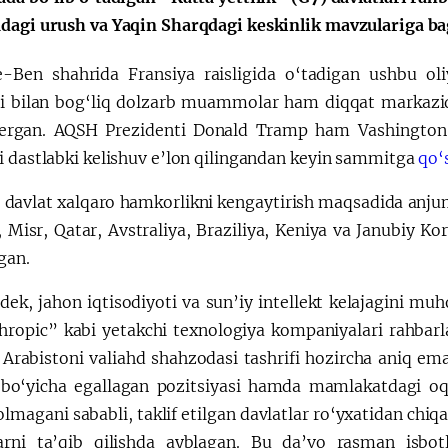
dagi urush va Yaqin Sharqdagi keskinlik mavzulariga ba
e-Ben shahrida Fransiya raisligida o‘tadigan ushbu ol
ti bilan bog‘liq dolzarb muammolar ham diqqat markazid
ergan. AQSH Prezidenti Donald Tramp ham Vashington
i dastlabki kelishuv e’lon qilingandan keyin sammitga
qo‘
davlat xalqaro hamkorlikni kengaytirish maqsadida anjum
, Misr, Qatar, Avstraliya, Braziliya, Keniya va Janubiy K
tgan.
dek, jahon iqtisodiyoti va sun’iy intellekt kelajagini 
hropic” kabi yetakchi texnologiya kompaniyalari rahbarlar
 Arabistoni valiahd shahzodasi tashrifi hozircha aniq ema
 bo‘yicha egallagan pozitsiyasi hamda mamlakatdagi oq
olmagani sababli, taklif etilgan davlatlar ro‘yxatidan chiq
arni ta’qib qilishda ayblagan. Bu da’vo rasman isbo