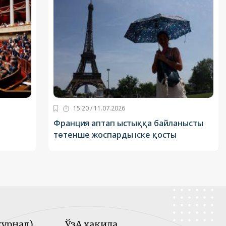
15:20 / 11.07.2026
Франция аптап ыстыққа байланысты
төтенше жоспарды іске қосты
урнал)
ЎзА ҳақида