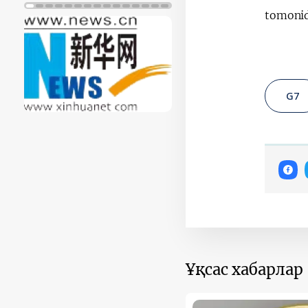
Біздің серіктестер
tomonid
G7
Ұқсас хабарлар