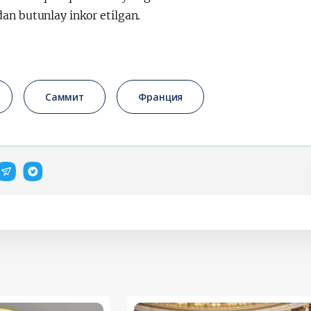
an butunlay inkor etilgan.
Саммит
Франция