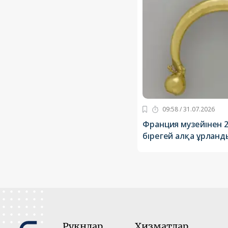
09:58 / 31.07.2026
Франция музейінен 
бірегей алқа ұрланд
Рукнлар
Хизматлар