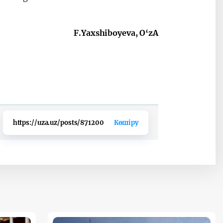
F.Yaxshiboyeva, O‘zA
https://uza.uz/posts/871200
Көшіру