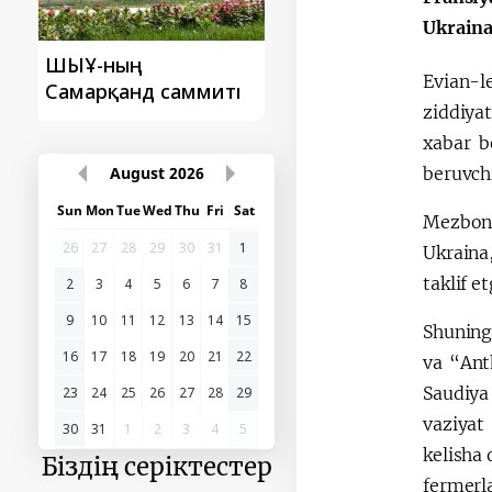
Ukraina
Түркі мемлекеттері
‘Орталық Азия -
Evian-l
ұйымының
Қытай’ бірінші
ziddiya
Самарқанд саммиті
саммиті
xabar b
beruvch
August
2026
Mezbon 
Sun
Mon
Tue
Wed
Thu
Fri
Sat
Ukraina
26
27
28
29
30
31
1
taklif e
2
3
4
5
6
7
8
Shuning
9
10
11
12
13
14
15
va “Ant
16
17
18
19
20
21
22
Saudiya
23
24
25
26
27
28
29
vaziyat
kelisha 
30
31
1
2
3
4
5
fermerl