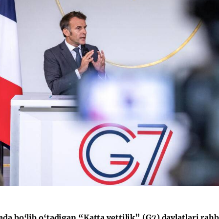
da bo‘lib o‘tadigan “Katta yettilik” (G7) davlatlari rahb