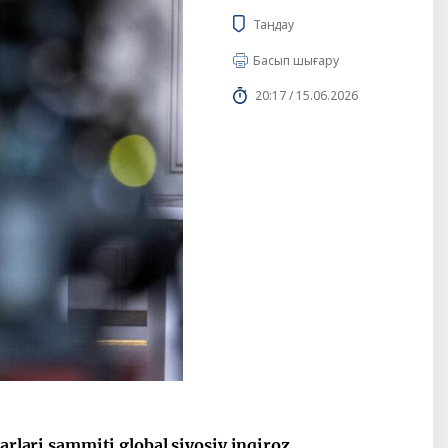
Таңдау
Басып шығару
20:17 / 15.06.2026
arlari sammiti global siyosiy inqiroz,