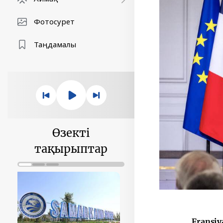
Фотосурет
Таңдамалы
Өзекті
тақырыптар
Fransiya