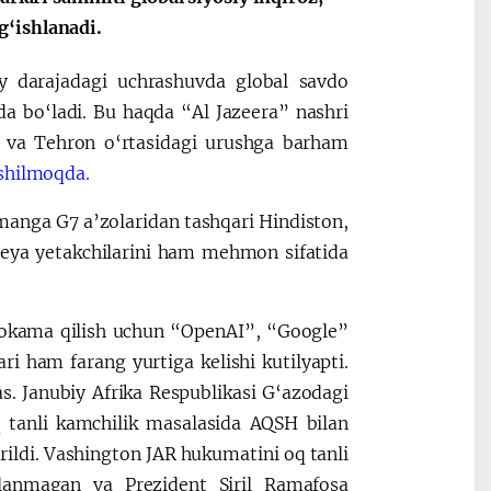
g‘ishlanadi.
iy darajadagi uchrashuvda global savdo
a bo‘ladi. Bu haqda “Al Jazeera” nashri
 va Tehron o‘rtasidagi urushga barham
shilmoqda.
anga G7 a’zolaridan tashqari Hindiston,
oreya yetakchilarini ham mehmon sifatida
muhokama qilish uchun “OpenAI”, “Google”
i ham farang yurtiga kelishi kutilyapti.
s. Janubiy Afrika Respublikasi G‘azodagi
 tanli kamchilik masalasida AQSH bilan
arildi. Vashington JAR hukumatini oq tanli
tlanmagan va Prezident Siril Ramafosa