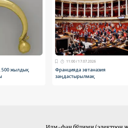
11:00 / 17.07.2026
2 500 жылдық
Францияда эвтаназия
ы
заңдастырылмақ
Илм-фан бўлими (электрон ж