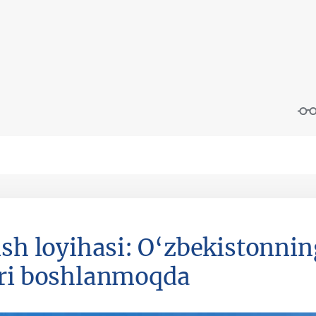
ish loyihasi: O‘zbekistonni
ri boshlanmoqda