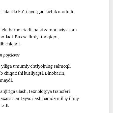
 sifatida ko‘rilayotgan kichik modulli
b’ekt barpo etadi, balki zamonaviy atom
bo‘ladi. Bu esa ilmiy-tadqiqot,
ib chiqadi.
m poydevor
, yiliga umumiy ehtiyojning salmoqli
 chiqarishi kutilyapti. Binobarin,
nmaydi.
anjiriga ulash, texnologiya transferi
axassislar tayyorlash hamda milliy ilmiy
tadi.