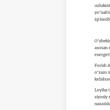
uzluksiz
yo‘nalti
iqtisodi
O‘zbekis
asosan s
energet
Forish 
o‘zaro 
kelishuv
Loyiha 
siyosiy 
nazarid