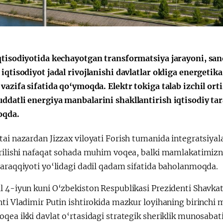
qtisodiyotida kechayotgan transformatsiya jarayoni, san
iqtisodiyot jadal rivojlanishi davlatlar oldiga energetik
vazifa sifatida qo‘ymoqda. Elektr tokiga talab izchil ort
ddatli energiya manbalarini shakllantirish iqtisodiy t
oqda.
ai nazardan Jizzax viloyati Forish tumanida integratsiyal
erilishi nafaqat sohada muhim voqea, balki mamlakatimizn
taraqqiyoti yo‘lidagi dadil qadam sifatida baholanmoqda.
l 4-iyun kuni O‘zbekiston Respublikasi Prezidenti Shavkat
ti Vladimir Putin ishtirokida mazkur loyihaning birinchi 
oqea ikki davlat o‘rtasidagi strategik sheriklik munosaba