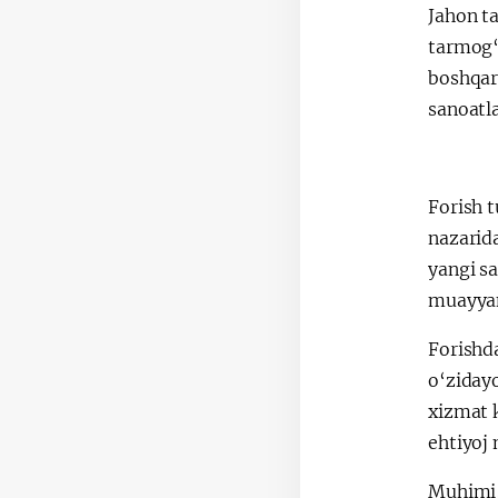
Jahon ta
tarmog‘i
boshqaru
sanoatl
Forish t
nazarid
yangi s
muayyan 
Forishda
o‘zidayo
xizmat k
ehtiyoj 
Muhimi,