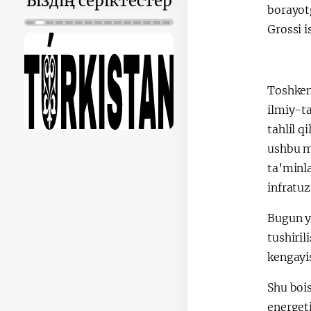
Біздің серіктестер
borayotg
Grossi i
Toshkent
ilmiy-t
tahlil q
ushbu m
ta’minla
infratuz
Bugun y
tushiril
kengayi
Shu boi
energeti