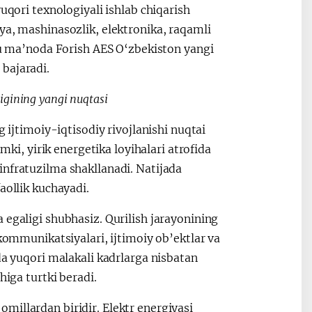
uqori texnologiyali ishlab chiqarish
ya, mashinasozlik, elektronika, raqamli
Shu ma’noda Forish AES O‘zbekiston yangi
bajaradi.
ligining yangi nuqtasi
g ijtimoiy-iqtisodiy rivojlanishi nuqtai
, yirik energetika loyihalari atrofida
infratuzilma shakllanadi. Natijada
aollik kuchayadi.
 egaligi shubhasiz. Qurilish jarayonining
 kommunikatsiyalari, ijtimoiy ob’ektlar va
da yuqori malakali kadrlarga nisbatan
higa turtki beradi.
millardan biridir. Elektr energiyasi