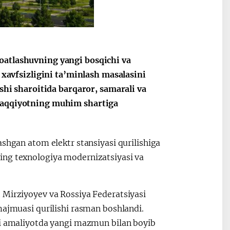
oatlashuvning yangi bosqichi va
a xavfsizligini ta’minlash masalasini
ishi sharoitida barqaror, samarali va
araqqiyotning muhim shartiga
ashgan atom elektr stansiyasi qurilishiga
ing texnologiya modernizatsiyasi va
 Mirziyoyev va Rossiya Federatsiyasi
majmuasi qurilishi rasman boshlandi.
ti amaliyotda yangi mazmun bilan boyib