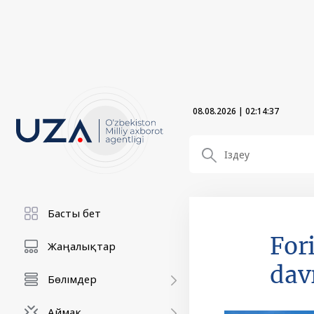
08.08.2026
|
02:14:38
Басты бет
For
Жаңалықтар
dav
Бөлімдер
Аймақ