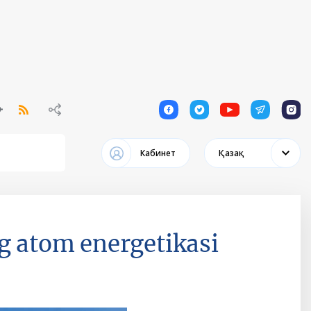
1
1
1
1
1
Кабинет
Қазақ
ng atom energetikasi