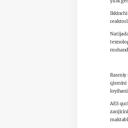
yirik ge
Ikkinchi
reaktorl
Natijad
texnolog
muhandis
Rasmiy 
qismini 
loyihani
AES quri
zanjiri
maktabla