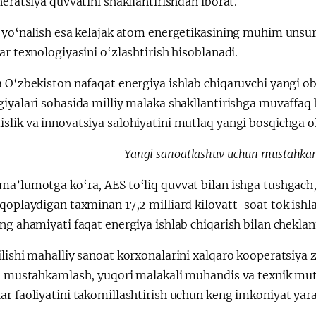
neratsiya quvvatini shakllantirishdan iborat.
 yo‘nalish esa kelajak atom energetikasining muhim unsuri
ar texnologiyasini o‘zlashtirish hisoblanadi.
a O‘zbekiston nafaqat energiya ishlab chiqaruvchi yangi o
iyalari sohasida milliy malaka shakllantirishga muvaffaq 
lik va innovatsiya salohiyatini mutlaq yangi bosqichga ol
Yangi sanoatlashuv uchun mustahka
ma’lumotga ko‘ra, AES to‘liq quvvat bilan ishga tushgach
qoplaydigan taxminan 17,2 milliard kilovatt-soat tok ishlab
ng ahamiyati faqat energiya ishlab chiqarish bilan chekla
lishi mahalliy sanoat korxonalarini xalqaro kooperatsiya z
ni mustahkamlash, yuqori malakali muhandis va texnik mut
r faoliyatini takomillashtirish uchun keng imkoniyat yara