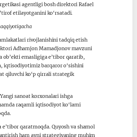
etikasi agentligi bosh direktori Rafael
irof etilayotganini ko‘rsatadi.
raqqiyotigacha
lakatlari rivojlanishini tadqiq etish
fa doktori Adhamjon Mamadjonov mavzuni
a ob’ekti emasligiga e’tibor qaratib,
iqtisodiyotimiz barqaror o‘sishini
 qiluvchi ko‘p qirrali strategik
 Yangi sanoat korxonalari ishga
hi hamda raqamli iqtisodiyot ko‘lami
oqda.
a e’tibor qaratmoqda. Quyosh va shamol
ojlantirish ham ayni strategiyaning muhim