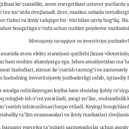
jribasi ko‘rsatadiki, atom energetikasi ustuvor yurtlarda y
 tez sur’atda rivojlanadi. Zero, mazkur sohada metallurgi
v tizimi va ilmiy tadqiqot bir-biri bilan uzviy bog‘liq. 
ashuv bosqichiga o‘tishi uchun muhim poydevor vazifasini 
Mintaqaviy taraqqiyot va investitsiya jozibador
umanida atom elektr stansiyasi qurilishi Jizzax viloyatinin
an ham muhim ahamiyatga ega. Jahon amaliyotidan ma’lumki
anoat hududlari, xizmat ko‘rsatish tarmog‘i va zamonaviy 
hududning investitsiyaviy jozibadorligi oshib, iqtisodiy f
 amalga oshirilayotgan loyiha ham shunday ijobiy ta’sirga
q minglab ish o‘rni yaratiladi, yangi yo‘llar, muhandislik
o‘rsatish infratuzilmasi barpo etiladi. Keyingi bosqichlar
mahalliy ta’lim muassasalari va ilmiy markazlari rivojlanis
 barqaror energiya ta’minoti sarmoyadorlar uchun asosiy o