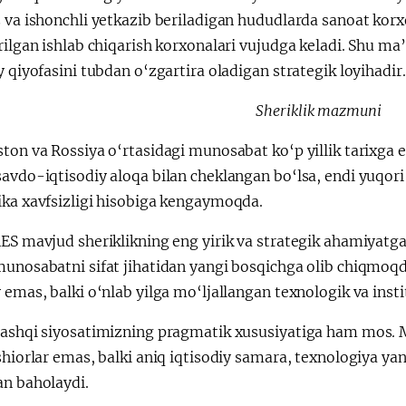
 va ishonchli yetkazib beriladigan hududlarda sanoat korx
rilgan ishlab chiqarish korxonalari vujudga keladi. Shu m
y qiyofasini tubdan o‘zgartira oladigan strategik loyihadir.
Sheriklik mazmuni
ton va Rossiya o‘rtasidagi munosabat ko‘p yillik tarixga 
avdo-iqtisodiy aloqa bilan cheklangan bo‘lsa, endi yuqori
ika xavfsizligi hisobiga kengaymoqda.
AES mavjud sheriklikning eng yirik va strategik ahamiyatg
munosabatni sifat jihatidan yangi bosqichga olib chiqmoq
 emas, balki o‘nlab yilga mo‘ljallangan texnologik va insti
tashqi siyosatimizning pragmatik xususiyatiga ham mos.
shiorlar emas, balki aniq iqtisodiy samara, texnologiya yan
an baholaydi.