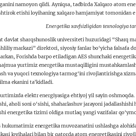
anini namoyon qildi. Ayniqsa, tadbirda Xalqaro atom energ
shtirok etishi loyihaning xalqaro hamjamiyat tomonidan e’t
Energetika xavfsizligidan texnologiya ta
 davlat sharqshunoslik universiteti huzuridagi “Sharq mam
ahliliy markazi” direktori, siyosiy fanlar bo‘yicha falsa
ilarkan, Forishda barpo etiladigan AES shunchaki energetik
ajmua yurtimiz energetika mustaqilligini mustahkamlash, 
sh va yuqori texnologiya tarmog‘ini rivojlantirishga xizmat
ilma ekanini ta’kidladi.
urtimizda elektr energiyasiga ehtiyoj yil sayin oshmoqda.
ishi, aholi soni o‘sishi, shaharlashuv jarayoni jadallashis
shi energetika tizimi oldiga mutlaq yangi vazifalar qo‘ym
s hukumatimiz energetika muvozanatini ushlashga alohid
kasi loyihalari bilan bir qatorda atom energetikasini riv