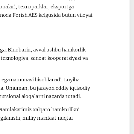
onalari, texnoparklar, eksportga
a’noda Forish AES kelgusida butun viloyat
ega. Binobarin, avval ushbu hamkorlik
 texnologiya, sanoat kooperatsiyasi va
a ega namunasi hisoblanadi. Loyiha
da. Umuman, bu jarayon oddiy iqtisodiy
tutsional aloqalarni nazarda tutadi.
 Mamlakatimiz xalqaro hamkorlikni
gilanishi, milliy manfaat nuqtai