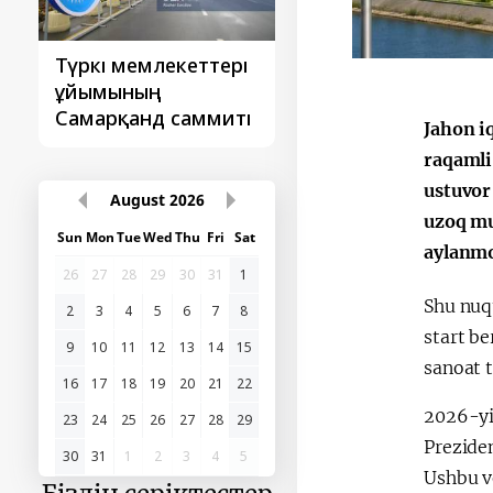
Түркі мемлекеттері
‘Орталық Азия -
ұйымының
Қытай’ бірінші
Самарқанд саммиті
саммиті
Jahon i
raqamli 
ustuvor 
August
2026
uzoq mu
Sun
Mon
Tue
Wed
Thu
Fri
Sat
aylanm
26
27
28
29
30
31
1
Shu nuqt
2
3
4
5
6
7
8
start b
9
10
11
12
13
14
15
sanoat 
16
17
18
19
20
21
22
2026-yi
23
24
25
26
27
28
29
Preziden
30
31
1
2
3
4
5
Ushbu v