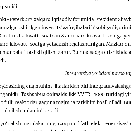
 qismidir.
nkt-Peterburg xalqaro iqtisodiy forumida Prezident Shavk
 amalga oshirilgan investitsiya loyihalari hisobiga diyorim
 milliard kilovatt-soatdan 87 milliard kilovatt-soatga yet
iard kilovatt-soatga yetkazish rejalashtirilgan. Mazkur mi
 manbalari tashkil qilishi zarur. Bu maqsadga erishishda 
di.
Integratsiya yo‘lidagi noyob ta
oyihasining eng muhim jihatlaridan biri integratsiyalashg
otganidir. Tashabbus doirasida ikki VVER–1000 turidagi y
odulli reaktorlar yagona majmua tarkibini hosil qiladi. B
 hal qilish imkonini beradi.
 yo‘nalish mamlakatning uzoq muddatli elektr energiyasi e