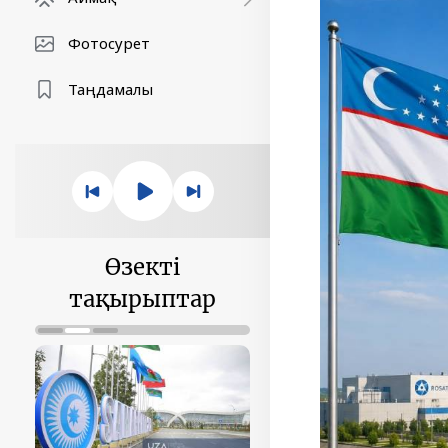
Фотосурет
Таңдамалы
Өзекті
тақырыптар