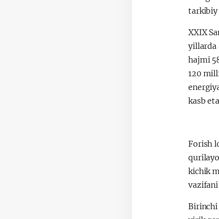
tarkibiy
XXIX Sa
yillarda
hajmi 58
120 mill
energiya
kasb eta
Forish l
qurilay
kichik m
vazifani
Birinchi