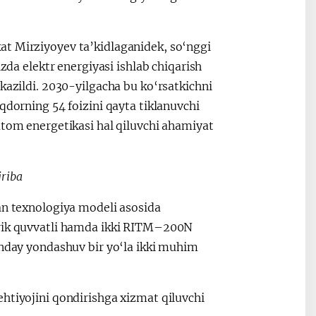
at Mirziyoyev ta’kidlaganidek, so‘nggi
izda elektr energiyasi ishlab chiqarish
kazildi. 2030-yilgacha bu ko‘rsatkichni
qdorning 54 foizini qayta tiklanuvchi
atom energetikasi hal qiluvchi ahamiyat
jriba
an texnologiya modeli asosida
irik quvvatli hamda ikki RITM–200N
unday yondashuv bir yo‘la ikki muhim
htiyojini qondirishga xizmat qiluvchi