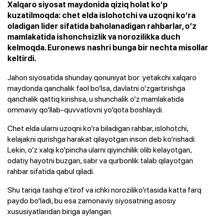
Xalqaro siyosat maydonida qiziq holat ko‘p
kuzatilmoqda: chet elda islohotchi va uzoqni ko‘ra
oladigan lider sifatida baholanadigan rahbarlar, o‘z
mamlakatida ishonchsizlik va norozilikka duch
kelmoqda. Euronews nashri bunga bir nechta misollar
keltirdi.
Jahon siyosatida shunday qonuniyat bor: yetakchi xalqaro
maydonda qanchalik faol bo‘lsa, davlatni o‘zgartirishga
qanchalik qattiq kirishsa, u shunchalik o‘z mamlakatida
ommaviy qo‘llab-quvvatlovni yo‘qota boshlaydi.
Chet elda ularni uzoqni ko‘ra biladigan rahbar, islohotchi,
kelajakni qurishga harakat qilayotgan inson deb ko‘rishadi.
Lekin, o‘z xalqi ko‘pincha ularni qiyinchilik olib kelayotgan,
odatiy hayotni buzgan, sabr va qurbonlik talab qilayotgan
rahbar sifatida qabul qiladi.
Shu tariqa tashqi e’tirof va ichki noroziliko‘rtasida katta farq
paydo bo‘ladi, bu esa zamonaviy siyosatning asosiy
xususiyatlaridan biriga aylangan.