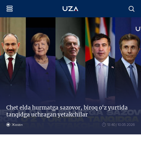
Chet elda hurmatga sazovor, biroq o‘z yurtida
tanqidga uchragan yetakchilar
Жахан
13:40 / 10.05.2026