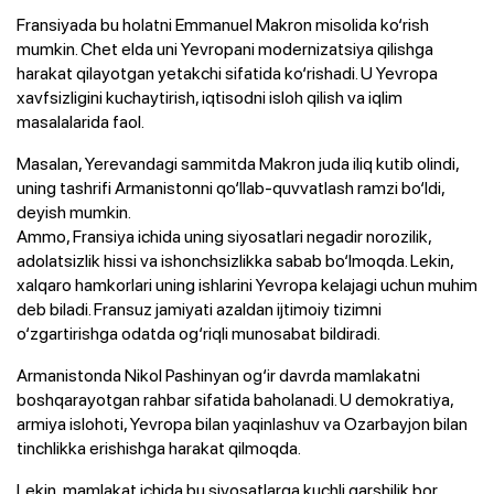
Fransiyada bu holatni Emmanuel Makron misolida ko‘rish
mumkin. Chet elda uni Yevropani modernizatsiya qilishga
harakat qilayotgan yetakchi sifatida ko‘rishadi. U Yevropa
xavfsizligini kuchaytirish, iqtisodni isloh qilish va iqlim
masalalarida faol.
Masalan, Yerevandagi sammitda Makron juda iliq kutib olindi,
uning tashrifi Armanistonni qo‘llab-quvvatlash ramzi bo‘ldi,
deyish mumkin.
Ammo, Fransiya ichida uning siyosatlari negadir norozilik,
adolatsizlik hissi va ishonchsizlikka sabab bo‘lmoqda. Lekin,
xalqaro hamkorlari uning ishlarini Yevropa kelajagi uchun muhim
deb biladi. Fransuz jamiyati azaldan ijtimoiy tizimni
o‘zgartirishga odatda og‘riqli munosabat bildiradi.
Armanistonda Nikol Pashinyan og‘ir davrda mamlakatni
boshqarayotgan rahbar sifatida baholanadi. U demokratiya,
armiya islohoti, Yevropa bilan yaqinlashuv va Ozarbayjon bilan
tinchlikka erishishga harakat qilmoqda.
Lekin, mamlakat ichida bu siyosatlarga kuchli qarshilik bor.