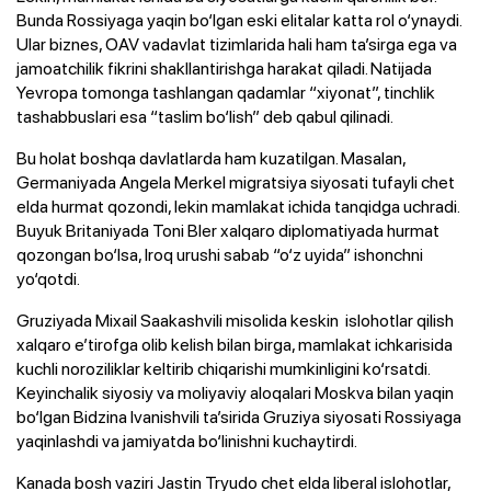
Bunda Rossiyaga yaqin bo‘lgan eski elitalar katta rol o‘ynaydi.
Ular biznes, OAV vadavlat tizimlarida hali ham ta’sirga ega va
jamoatchilik fikrini shakllantirishga harakat qiladi. Natijada
Yevropa tomonga tashlangan qadamlar “xiyonat”, tinchlik
tashabbuslari esa “taslim bo‘lish” deb qabul qilinadi.
Bu holat boshqa davlatlarda ham kuzatilgan. Masalan,
Germaniyada Angela Merkel migratsiya siyosati tufayli chet
elda hurmat qozondi, lekin mamlakat ichida tanqidga uchradi.
Buyuk Britaniyada Toni Bler xalqaro diplomatiyada hurmat
qozongan bo‘lsa, Iroq urushi sabab “o‘z uyida” ishonchni
yo‘qotdi.
Gruziyada Mixail Saakashvili misolida keskin islohotlar qilish
xalqaro e’tirofga olib kelish bilan birga, mamlakat ichkarisida
kuchli noroziliklar keltirib chiqarishi mumkinligini ko‘rsatdi.
Keyinchalik siyosiy va moliyaviy aloqalari Moskva bilan yaqin
bo‘lgan Bidzina Ivanishvili ta’sirida Gruziya siyosati Rossiyaga
yaqinlashdi va jamiyatda bo‘linishni kuchaytirdi.
Kanada bosh vaziri Jastin Tryudo chet elda liberal islohotlar,