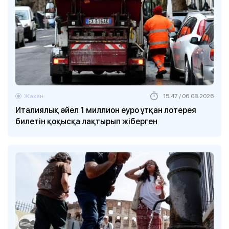
Жахан
15:47 / 06.08.2026
Италиялық әйел 1 миллион еуро ұтқан лотерея
билетін қоқысқа лақтырып жіберген