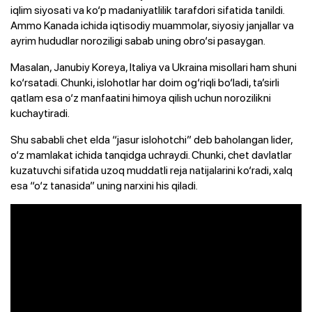
iqlim siyosati va ko‘p madaniyatlilik tarafdori sifatida tanildi.
Ammo Kanada ichida iqtisodiy muammolar, siyosiy janjallar va
ayrim hududlar noroziligi sabab uning obro‘si pasaygan.
Masalan, Janubiy Koreya, Italiya va Ukraina misollari ham shuni
ko‘rsatadi. Chunki, islohotlar har doim og‘riqli bo‘ladi, ta’sirli
qatlam esa o‘z manfaatini himoya qilish uchun norozilikni
kuchaytiradi.
Shu sababli chet elda “jasur islohotchi” deb baholangan lider,
o‘z mamlakat ichida tanqidga uchraydi. Chunki, chet davlatlar
kuzatuvchi sifatida uzoq muddatli reja natijalarini ko‘radi, xalq
esa “o‘z tanasida” uning narxini his qiladi.