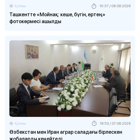
Қоғам
10:37 / 08.08.2026
Ташкентте «Мойнақ: кеше, бүгін, ертең»
фотокөрмесі ашылды
Қоғам
16:53 / 07.08.2026
Өзбекстан мен Иран аграр саладағы бірлескен
жобаларды кеңейтеді