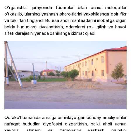
O‘rganishlar jarayonida fuqarolar bilan ochiq muloqotlar
o‘tkazilib, ularning yashash sharoitlarini yaxshilashga doir fikr
va takliflari tinglandi. Bu esa aholi manfaatlarini inobatga olgan
holda hududlarni rivojlantirish, odamlarni rozi qilish va hayot
sifati darajasini yanada oshirishga xizmat qiladi.
Qorako‘l tumanida amalga oshirilayotgan bunday amaliy ishlar
nafaqat hududlar qiyofasini o‘zgartirish, balki aholi uchun
xavfsiz, shinam va zamonaviy yashash muhitini