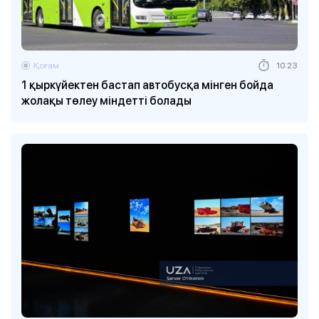
Қоғам
10:23
1 қыркүйектен бастап автобусқа мінген бойда
жолақы төлеу міндетті болады