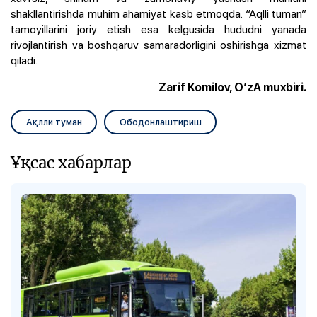
shakllantirishda muhim ahamiyat kasb etmoqda. “Aqlli tuman”
tamoyillarini joriy etish esa kelgusida hududni yanada
rivojlantirish va boshqaruv samaradorligini oshirishga xizmat
qiladi.
Zarif Komilov, O‘zA muxbiri.
Ақлли туман
Ободонлаштириш
Ұқсас хабарлар