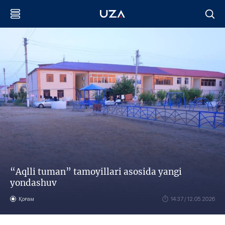
“Aqlli tuman” tamoyillari asosida yangi
yondashuv
Қоғам
14:37 / 12.05.2026