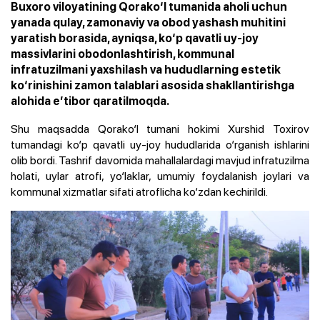
Buxoro viloyatining Qorako‘l tumanida aholi uchun
yanada qulay, zamonaviy va obod yashash muhitini
yaratish borasida, ayniqsa, ko‘p qavatli uy-joy
massivlarini obodonlashtirish, kommunal
infratuzilmani yaxshilash va hududlarning estetik
ko‘rinishini zamon talablari asosida shakllantirishga
alohida e’tibor qaratilmoqda.
Shu maqsadda Qorako‘l tumani hokimi Xurshid Toxirov
tumandagi ko‘p qavatli uy-joy hududlarida o‘rganish ishlarini
olib bordi. Tashrif davomida mahallalardagi mavjud infratuzilma
holati, uylar atrofi, yo‘laklar, umumiy foydalanish joylari va
kommunal xizmatlar sifati atroflicha ko‘zdan kechirildi.