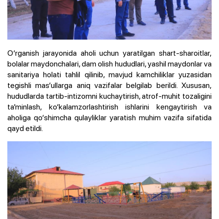
O‘rganish jarayonida aholi uchun yaratilgan shart-sharoitlar,
bolalar maydonchalari, dam olish hududlari, yashil maydonlar va
sanitariya holati tahlil qilinib, mavjud kamchiliklar yuzasidan
tegishli mas’ullarga aniq vazifalar belgilab berildi. Xususan,
hududlarda tartib-intizomni kuchaytirish, atrof-muhit tozaligini
ta’minlash, ko‘kalamzorlashtirish ishlarini kengaytirish va
aholiga qo‘shimcha qulayliklar yaratish muhim vazifa sifatida
qayd etildi.