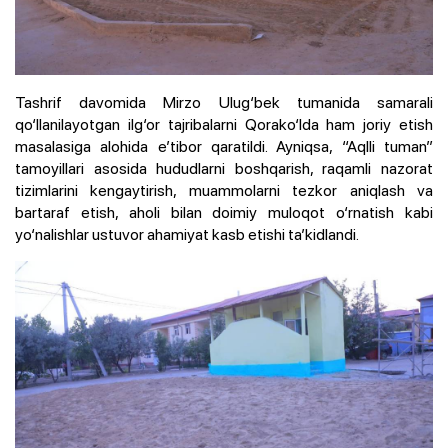
Tashrif davomida Mirzo Ulug‘bek tumanida samarali
qo‘llanilayotgan ilg‘or tajribalarni Qorako‘lda ham joriy etish
masalasiga alohida e’tibor qaratildi. Ayniqsa, “Aqlli tuman”
tamoyillari asosida hududlarni boshqarish, raqamli nazorat
tizimlarini kengaytirish, muammolarni tezkor aniqlash va
bartaraf etish, aholi bilan doimiy muloqot o‘rnatish kabi
yo‘nalishlar ustuvor ahamiyat kasb etishi ta’kidlandi.