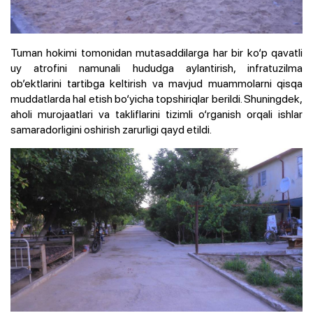
Tuman hokimi tomonidan mutasaddilarga har bir ko‘p qavatli
uy atrofini namunali hududga aylantirish, infratuzilma
ob’ektlarini tartibga keltirish va mavjud muammolarni qisqa
muddatlarda hal etish bo‘yicha topshiriqlar berildi. Shuningdek,
aholi murojaatlari va takliflarini tizimli o‘rganish orqali ishlar
samaradorligini oshirish zarurligi qayd etildi.