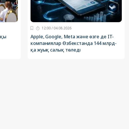
12:00 / 04.08.2026
шқы
Apple, Google, Meta және өзге де IT-
компаниялар Өзбекстанда 144 млрд-
қа жуық салық төледі