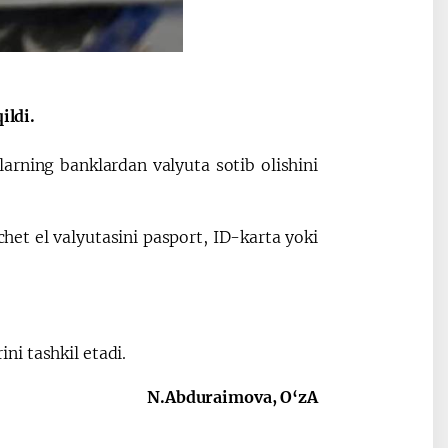
ildi.
arning banklardan valyuta sotib olishini
et el valyutasini pasport, ID-karta yoki
i tashkil etadi.
N.Abduraimova, O‘zA