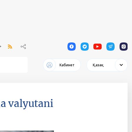
1
1
1
1
1
Кабинет
Қазақ
a valyutani