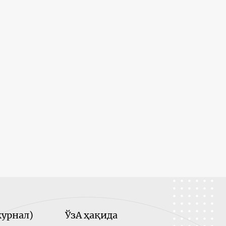
урнал)
ЎзА ҳақида