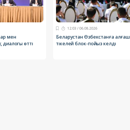
12:03 / 06.08.2026
ар мен
Беларустан Өзбекстанға алға
 диалогы өтті
тікелей блок-пойыз келді