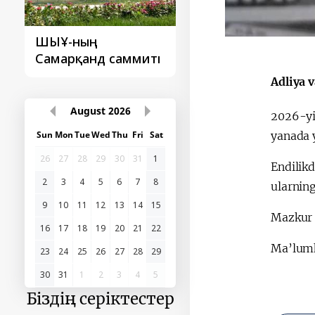
ШЫҰ-ның
Түркі мемлекетте
Самарқанд саммиті
ұйымының
Самарқанд самми
Adliya v
August
2026
2026-yi
Sun
Mon
Tue
Wed
Thu
Fri
Sat
yanada y
26
27
28
29
30
31
1
Endilik
2
3
4
5
6
7
8
ularning
9
10
11
12
13
14
15
Mazkur 
16
17
18
19
20
21
22
Ma’lumk
23
24
25
26
27
28
29
30
31
1
2
3
4
5
Біздің серіктестер