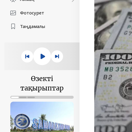
Фотосурет
Таңдамалы
Өзекті
тақырыптар