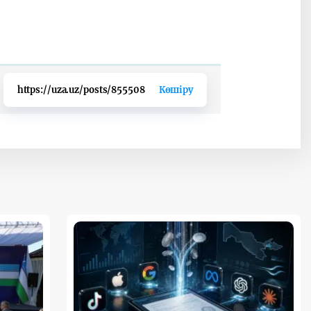
https://uza.uz/posts/855508
Көшіру