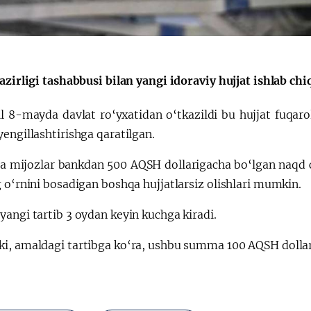
рі
‘Орталық Азия -
Қытай’ бірінші
ті
саммиті
azirligi tashabbusi bilan yangi idoraviy hujjat ishlab chiq
l 8-mayda davlat ro‘yxatidan o‘tkazildi bu hujjat fuqarol
engillashtirishga qaratilgan.
da mijozlar bankdan 500 AQSH dollarigacha bo‘lgan naqd ch
 o‘rnini bosadigan boshqa hujjatlarsiz olishlari mumkin.
yangi tartib 3 oydan keyin kuchga kiradi.
i, amaldagi tartibga ko‘ra, ushbu summa 100 AQSH dollarin