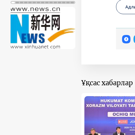
Адл
Ұқсас хабарлар