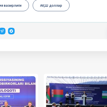
ия вазирлиги
АҚШ доллар