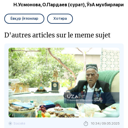
Н.Усмонова, О.Пардаев (сурат), ЎзА мухбирлари
Ёвқур ўғлонлар
Хотира
D'autres articles sur le meme sujet
Société
10:34 / 09.05.2025