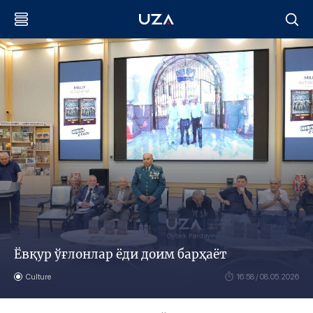
Ёвқур ўғлонлар ёди доим барҳаёт
Culture
16:58 / 08.05.2026