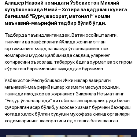
Алишер Навоий номидаги Ўзбекистон Миллий
кутубхонасида 9 май – Хотира ва қадрлаш кунига
бағишлаб “Бурч, жасорат, матонат!” номли
маънавий-маърифий тадбир бўлиб ўтди.
Тадбирда таъкидланганидек, Ватан осойишталиги,
тинчлиги ва хавфсизлиги йўлида жонини этган
юртимизнинг мард ва жасур ўғлонларининг пок
номларини мудом қалбимизда сақлаш, уларнинг
хотирасини эъзозлаш, табаррук ёдига ҳурмат ва эҳтиром
кўрсатиш барчамизнинг муқаддас бурчимиз.
Ўзбекистон Республикаси Ички ишлар вазирлиги
маънавий-маърифий ишлар хизмати масъул ходими,
таниқди ижодкор ва журналист Зикрилла Неъматнинг
“Ёвқур ўғлонлар ёди” китоби ватанпарварлик руҳи билан
суғорилган асар бўлиб, у асосан хизмат бурчини бажариш
чоғида ҳалок бўлган ҳуқуқни муҳофаза қилиш органлари
ходимларининг жасоратини ёд этишга бағишланган.