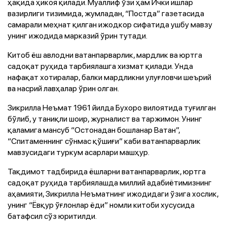
ҳақида ҳикоя қилади. Муаллиф ўзи ҳам Ички ишлар
вазирлиги тизимида, жумладан, “Постда” газетасида
самарали меҳнат қилган ижодкор сифатида ушбу мавзу
унинг ижодида марказий ўрин тутади.
Китоб ёш авлодни ватанпарварлик, мардлик ва юртга
садоқат руҳида тарбиялашга хизмат қилади. Унда
нафақат хотиралар, балки мардликни улуғловчи шеърий
ва насрий лавҳалар ўрин олган.
Зикрилла Неъмат 1961 йилда Бухоро вилоятида туғилган
бўлиб, у таниқли шоир, журналист ва таржимон. Унинг
қаламига мансуб “Остонадан бошланар Ватан”,
“Спитаменнинг сўнмас қўшиғи” каби ватанпарварлик
мавзусидаги туркум асарлари машҳур.
Тақдимот тадбирида ёшларни ватанпарварлик, юртга
садоқат руҳида тарбиялашда миллий адабиётимизнинг
аҳамияти, Зикрилла Неъматнинг ижодидаги ўзига хослик,
унинг “Ёвқур ўғлонлар ёди” номли китоби хусусида
батафсил сўз юритилди.