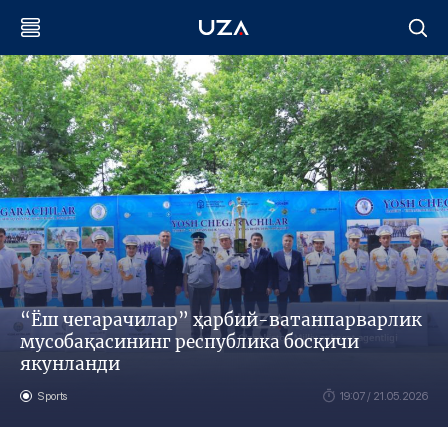
“Ёш чегарачилар” ҳарбий-ватанпарварлик
мусобақасининг республика босқичи
якунланди
Sports
19:07 / 21.05.2026