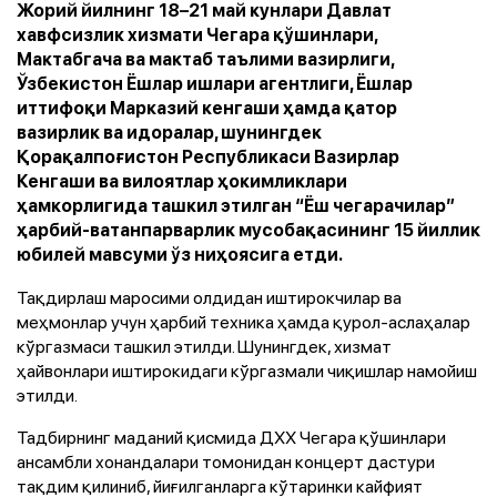
Жорий йилнинг 18–21 май кунлари Давлат
хавфсизлик хизмати Чегара қўшинлари,
Мактабгача ва мактаб таълими вазирлиги,
Ўзбекистон Ёшлар ишлари агентлиги, Ёшлар
иттифоқи Марказий кенгаши ҳамда қатор
вазирлик ва идоралар, шунингдек
Қорақалпоғистон Республикаси Вазирлар
Кенгаши ва вилоятлар ҳокимликлари
ҳамкорлигида ташкил этилган “Ёш чегарачилар”
ҳарбий-ватанпарварлик мусобақасининг 15 йиллик
юбилей мавсуми ўз ниҳоясига етди.
Тақдирлаш маросими олдидан иштирокчилар ва
меҳмонлар учун ҳарбий техника ҳамда қурол-аслаҳалар
кўргазмаси ташкил этилди. Шунингдек, хизмат
ҳайвонлари иштирокидаги кўргазмали чиқишлар намойиш
этилди.
Тадбирнинг маданий қисмида ДХХ Чегара қўшинлари
ансамбли хонандалари томонидан концерт дастури
тақдим қилиниб, йиғилганларга кўтаринки кайфият