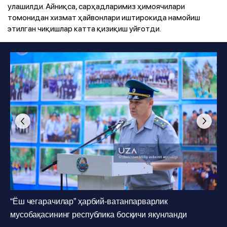
улашилди. Айниқса, сарҳадларимиз ҳимоячилари
томонидан хизмат ҳайвонлари иштирокида намойиш
этилган чиқишлар катта қизиқиш уйғотди.
Photo
:
O'zbekiston Milliy axborot agentligi
1
/
36
Photo
:
O'zbekiston Milliy axborot agentligi
1
/
36
“Ёш чегарачилар” ҳарбий-ватанпарварлик
Photo
:
O'zbekiston Milliy axborot agentligi
1
/
36
мусобақасининг республика босқичи якунланди