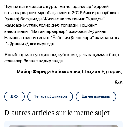
Якуний натижаларга кўра, “Ёш чегарачилар” ҳарбий-
ватанпарварлик мусобақасининг 2026 йилги республика
(финал) босқичида Жиззах вилоятининг “Қалқон”
жамоаси мутлақ ғолиб деб топилди. Тошкент
вилоятининг “Ватанпарварлар” жамоаси 2-ўринни,
Наманган вилоятининг “Ўзбегим ўғлонлари” жамоаси эса
3-ўринни қўлга киритди.
Ғолиблар махсус диплом, кубок, медаль ва қимматбаҳо
совғалар билан тақдирланди.
Майор Фарида Бобожонова, Шаҳзод Ёдгоров,
ЎзА
ДХХ
Чегара қўшинлари
Ёш чегарачилар
D'autres articles sur le meme sujet