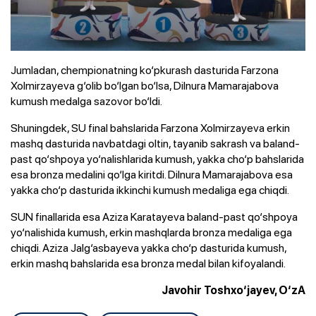
Jumladan, chempionatning ko‘pkurash dasturida Farzona
Xolmirzayeva g‘olib bo‘lgan bo‘lsa, Dilnura Mamarajabova
kumush medalga sazovor bo‘ldi.
Shuningdek, SU final bahslarida Farzona Xolmirzayeva erkin
mashq dasturida navbatdagi oltin, tayanib sakrash va baland-
past qo‘shpoya yo‘nalishlarida kumush, yakka cho‘p bahslarida
esa bronza medalini qo‘lga kiritdi. Dilnura Mamarajabova esa
yakka cho‘p dasturida ikkinchi kumush medaliga ega chiqdi.
SUN finallarida esa Aziza Karatayeva baland-past qo‘shpoya
yo‘nalishida kumush, erkin mashqlarda bronza medaliga ega
chiqdi. Aziza Jalg‘asbayeva yakka cho‘p dasturida kumush,
erkin mashq bahslarida esa bronza medal bilan kifoyalandi.
Javohir Toshxo‘jayev, O‘zA