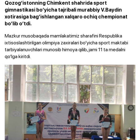
Qozog‘istonning Chimkent shahrida sport
gimnastikasi bo‘yicha tajribali murabbiy V.Baydin
xotirasiga bag‘ishlangan xalqaro ochiq chempionat
bo‘lib o‘tdi.
Mazkur musobaqada mamlakatimiz sharafini Respublika
ixtisoslashtirilgan olimpiya zaxiralari bo‘yicha sport maktabi
tarbiyalanuvchilari munosib himoya qilib, jami 11 ta medalni
qo‘lga kiritdi.