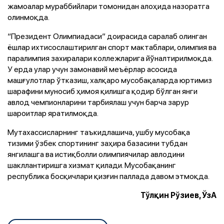
жамоалар мураббийлари томонидан алоҳида назоратга
олинмоқда.
“Президент Олимпиадаси” доирасида саралаб олинган
ёшлар ихтисослаштирилган спорт мактаблари, олимпия ва
паралимпия захиралари коллежларига йўналтирилмоқда.
У ерда улар учун замонавий меъёрлар асосида
машғулотлар ўтказиш, халқаро мусобақаларда юртимиз
шарафини муносиб ҳимоя қилишга қодир бўлган янги
авлод чемпионларини тарбиялаш учун барча зарур
шароитлар яратилмоқда.
Мутахассисларнинг таъкидлашича, ушбу мусобақа
тизими ўзбек спортининг заҳира базасини тубдан
янгилашга ва истиқболли олимпиячилар авлодини
шакллантиришга хизмат қилади. Мусобақанинг
республика босқичлари қизғин паллада давом этмоқда.
Тўлқин Рўзиев, ЎзА