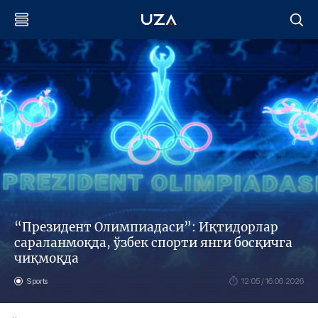
“Президент Олимпиадаси”: Иқтидорлар
сараланмоқда, ўзбек спорти янги босқичга
чиқмоқда
Sports
12:05 / 16.06.2026