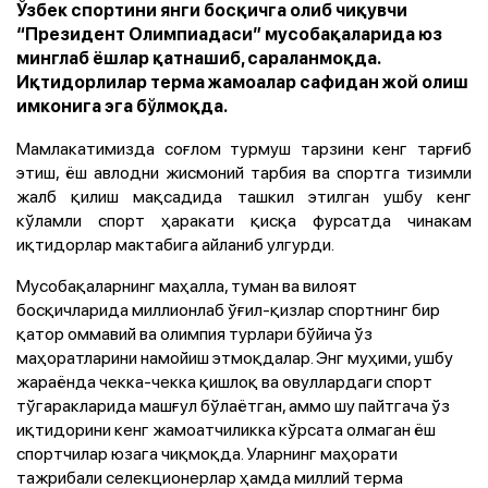
Ўзбек спортини янги босқичга олиб чиқувчи
“Президент Олимпиадаси” мусобақаларида юз
минглаб ёшлар қатнашиб, сараланмоқда.
Иқтидорлилар терма жамоалар сафидан жой олиш
имконига эга бўлмоқда.
Мамлакатимизда соғлом турмуш тарзини кенг тарғиб
этиш, ёш авлодни жисмоний тарбия ва спортга тизимли
жалб қилиш мақсадида ташкил этилган ушбу кенг
кўламли спорт ҳаракати қисқа фурсатда чинакам
иқтидорлар мактабига айланиб улгурди.
Мусобақаларнинг маҳалла, туман ва вилоят
босқичларида миллионлаб ўғил-қизлар спортнинг бир
қатор оммавий ва олимпия турлари бўйича ўз
маҳоратларини намойиш этмоқдалар. Энг муҳими, ушбу
жараёнда чекка-чекка қишлоқ ва овуллардаги спорт
тўгаракларида машғул бўлаётган, аммо шу пайтгача ўз
иқтидорини кенг жамоатчиликка кўрсата олмаган ёш
спортчилар юзага чиқмоқда. Уларнинг маҳорати
тажрибали селекционерлар ҳамда миллий терма