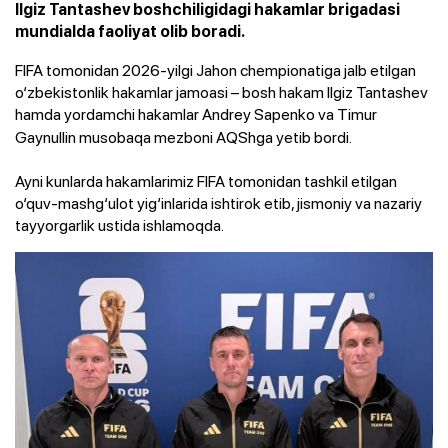
Ilgiz Tantashev boshchiligidagi hakamlar brigadasi
mundialda faoliyat olib boradi.
FIFA tomonidan 2026-yilgi Jahon chempionatiga jalb etilgan
o‘zbekistonlik hakamlar jamoasi – bosh hakam Ilgiz Tantashev
hamda yordamchi hakamlar Andrey
Sapenko va Timur
Gaynullin musobaqa mezboni AQShga yetib bordi.
Ayni kunlarda hakamlarimiz FIFA tomonidan tashkil etilgan
o‘quv-mashg‘ulot yig‘inlarida ishtirok etib, jismoniy va nazariy
tayyorgarlik ustida ishlamoqda.