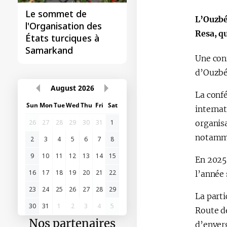
Le sommet de
L’Ouzbé
l'Organisation des
Resa, qu
États turciques à
Samarkand
Une con
d’Ouzbé
August
2026
La confé
Sun
Mon
Tue
Wed
Thu
Fri
Sat
interna
26
27
28
29
30
31
1
organisa
notamme
2
3
4
5
6
7
8
9
10
11
12
13
14
15
En 2025,
16
17
18
19
20
21
22
l’année 
23
24
25
26
27
28
29
La parti
30
31
1
2
3
4
5
Route de
Nos partenaires
d’enver