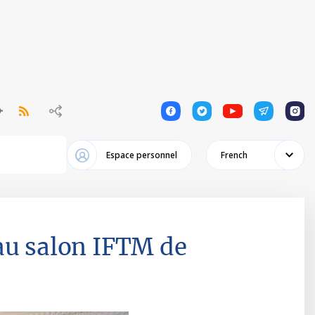
1
1
1
1
1
Espace personnel
French
au salon IFTM de