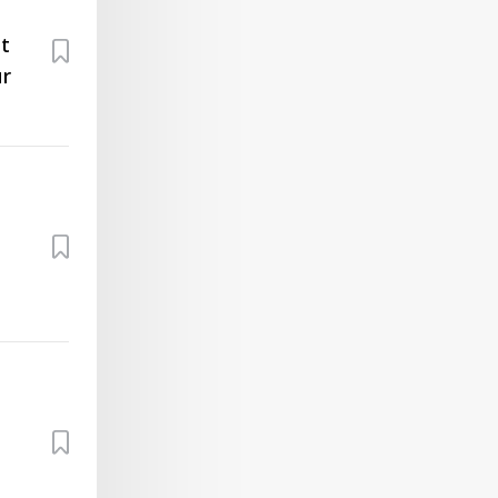
nt
ur