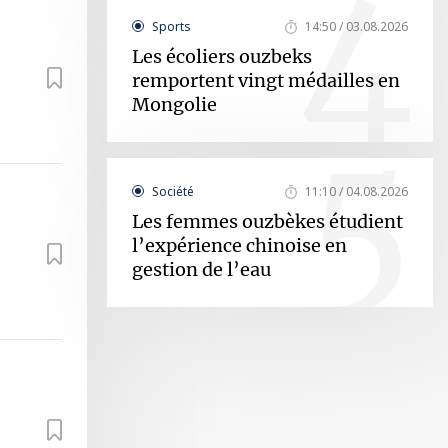
4
Sports
14:50 / 03.08.2026
Les écoliers ouzbeks
remportent vingt médailles en
Mongolie
5
Société
11:10 / 04.08.2026
Les femmes ouzbèkes étudient
l’expérience chinoise en
gestion de l’eau