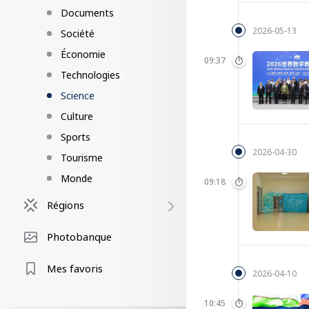
Documents
2026-05-13
Société
Économie
09:37
Technologies
Science
Culture
Sports
2026-04-30
Tourisme
Monde
09:18
Régions
Photobanque
Mes favoris
2026-04-10
10:45