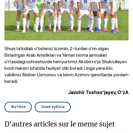
Shuni ta’kidlab o‘tishimiz lozimki, 2-turdan o‘rin olgan
Birlashgan Arab Amirliklari va Yaman terma jamoalari
o‘rtasidagi uchrashuvda hamyurtimiz Akobirxo‘ja Shukrullayev
bosh hakam sifatida faoliyat olib boradi. Unga yana ikki
vakilimiz Alisher Usmonov va Islom Azimov qanotlarda yordam
beradi.
Javohir Toshxo‘jayev, O‘zA
Футбол
Осиё кубоги
D'autres articles sur le meme sujet