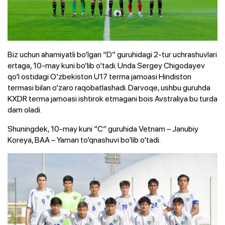
Biz uchun ahamiyatli bo‘lgan “D” guruhidagi 2-tur uchrashuvlari
ertaga, 10-may kuni bo‘lib o‘tadi. Unda Sergey Chigodayev
qo‘l ostidagi O‘zbekiston U17 terma jamoasi Hindiston
termasi bilan o‘zaro raqobatlashadi. Darvoqe, ushbu guruhda
KXDR terma jamoasi ishtirok etmagani bois Avstraliya bu turda
dam oladi.
Shuningdek, 10-may kuni “C” guruhida Vetnam – Janubiy
Koreya, BAA – Yaman to‘qnashuvi bo‘lib o‘tadi.