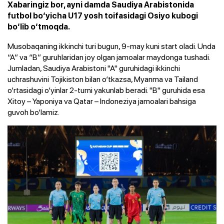
Xabaringiz bor, ayni damda Saudiya Arabistonida
futbol bo‘yicha U17 yosh toifasidagi Osiyo kubogi
bo‘lib o‘tmoqda.
Musobaqaning ikkinchi turi bugun, 9-may kuni start oladi. Unda
“A” va “B” guruhlaridan joy olgan jamoalar maydonga tushadi.
Jumladan, Saudiya Arabistoni "A" guruhidagi ikkinchi
uchrashuvini Tojikiston bilan o‘tkazsa, Myanma va Tailand
o‘rtasidagi o‘yinlar 2-turni yakunlab beradi. "B" guruhida esa
Xitoy – Yaponiya va Qatar – Indoneziya jamoalari bahsiga
guvoh bo‘lamiz.