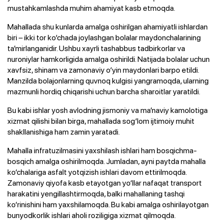
mustahkamlashda muhim ahamiyat kasb etmoqda.
Mahallada shu kunlarda amalga oshirilgan ahamiyatli ishlardan
biri – ikki tor ko‘chada joylashgan bolalar maydonchalarining
ta’mirlanganidir. Ushbu xayrli tashabbus tadbirkorlar va
nuroniylar hamkorligida amalga oshirildi. Natijada bolalar uchun
xavfsiz, shinam va zamonaviy o‘yin maydonlari barpo etildi.
Manzilda bolajonlarning quvnoq kulgisi yangramoqda, ularning
mazmunli hordiq chiqarishi uchun barcha sharoitlar yaratildi.
Bu kabi ishlar yosh avlodning jismoniy va ma’naviy kamolotiga
xizmat qilishi bilan birga, mahallada sog‘lom ijtimoiy muhit
shakllanishiga ham zamin yaratadi.
Mahalla infratuzilmasini yaxshilash ishlari ham bosqichma-
bosqich amalga oshirilmoqda. Jumladan, ayni paytda mahalla
ko‘chalariga asfalt yotqizish ishlari davom ettirilmoqda.
Zamonaviy qiyofa kasb etayotgan yo‘llar nafaqat transport
harakatini yengillashtirmoqda, balki mahallaning tashqi
ko‘rinishini ham yaxshilamoqda. Bu kabi amalga oshirilayotgan
bunyodkorlik ishlari aholi roziligiga xizmat qilmoqda.