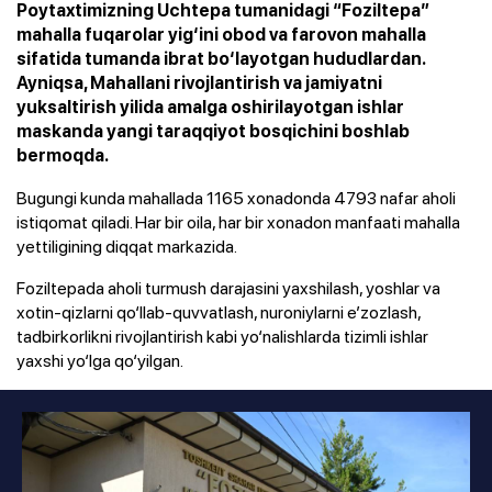
Poytaxtimizning Uchtepa tumanidagi “Foziltepa”
mahalla fuqarolar yig‘ini obod va farovon mahalla
sifatida tumanda ibrat bo‘layotgan hududlardan.
Ayniqsa, Mahallani rivojlantirish va jamiyatni
yuksaltirish yilida amalga oshirilayotgan ishlar
maskanda yangi taraqqiyot bosqichini boshlab
bermoqda.
Bugungi kunda mahallada 1165 xonadonda 4793 nafar aholi
istiqomat qiladi. Har bir oila, har bir xonadon manfaati mahalla
yettiligining diqqat markazida.
Foziltepada aholi turmush darajasini yaxshilash, yoshlar va
xotin-qizlarni qo‘llab-quvvatlash, nuroniylarni e’zozlash,
tadbirkorlikni rivojlantirish kabi yo‘nalishlarda tizimli ishlar
yaxshi yo‘lga qo‘yilgan.