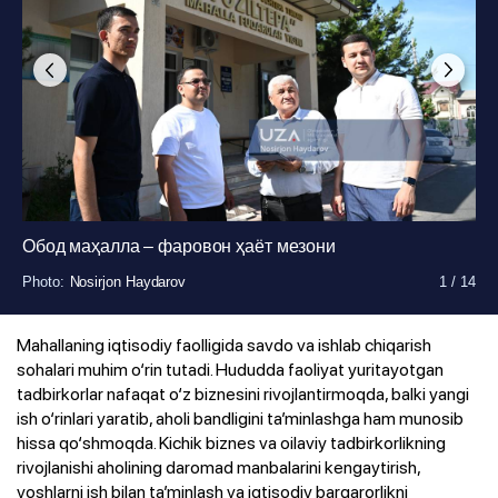
Photo
Photo
:
:
Nosirjon Haydarov
Nosirjon Haydarov
1
1
/
/
14
14
Обод маҳалла – фаровон ҳаёт мезони
Photo
Photo
Photo
Photo
Photo
Photo
Photo
Photo
Photo
Photo
Photo
Photo
:
:
:
:
:
:
:
:
:
:
:
:
Nosirjon Haydarov
Nosirjon Haydarov
Nosirjon Haydarov
Nosirjon Haydarov
Nosirjon Haydarov
Nosirjon Haydarov
Nosirjon Haydarov
Nosirjon Haydarov
Nosirjon Haydarov
Nosirjon Haydarov
Nosirjon Haydarov
Nosirjon Haydarov
1
1
1
1
1
1
1
1
1
1
1
1
/
/
/
/
/
/
/
/
/
/
/
/
14
14
14
14
14
14
14
14
14
14
14
14
Mahallaning iqtisodiy faolligida savdo va ishlab chiqarish
sohalari muhim o‘rin tutadi. Hududda faoliyat yuritayotgan
tadbirkorlar nafaqat o‘z biznesini rivojlantirmoqda, balki yangi
ish o‘rinlari yaratib, aholi bandligini ta’minlashga ham munosib
hissa qo‘shmoqda. Kichik biznes va oilaviy tadbirkorlikning
rivojlanishi aholining daromad manbalarini kengaytirish,
yoshlarni ish bilan ta’minlash va iqtisodiy barqarorlikni