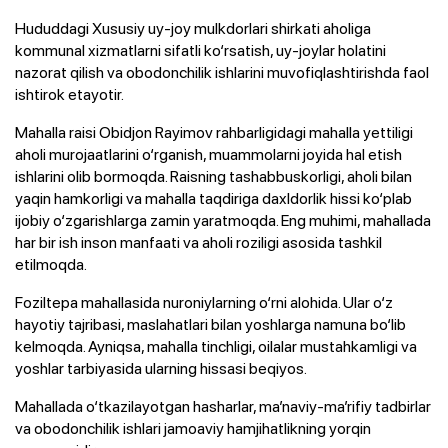
Hududdagi Xususiy uy-joy mulkdorlari shirkati aholiga
kommunal xizmatlarni sifatli ko‘rsatish, uy-joylar holatini
nazorat qilish va obodonchilik ishlarini muvofiqlashtirishda faol
ishtirok etayotir.
Mahalla raisi Obidjon Rayimov rahbarligidagi mahalla yettiligi
aholi murojaatlarini o‘rganish, muammolarni joyida hal etish
ishlarini olib bormoqda. Raisning tashabbuskorligi, aholi bilan
yaqin hamkorligi va mahalla taqdiriga daxldorlik hissi ko‘plab
ijobiy o‘zgarishlarga zamin yaratmoqda. Eng muhimi, mahallada
har bir ish inson manfaati va aholi roziligi asosida tashkil
etilmoqda.
Foziltepa mahallasida nuroniylarning o‘rni alohida. Ular o‘z
hayotiy tajribasi, maslahatlari bilan yoshlarga namuna bo‘lib
kelmoqda. Ayniqsa, mahalla tinchligi, oilalar mustahkamligi va
yoshlar tarbiyasida ularning hissasi beqiyos.
Mahallada o‘tkazilayotgan hasharlar, ma’naviy-ma’rifiy tadbirlar
va obodonchilik ishlari jamoaviy hamjihatlikning yorqin