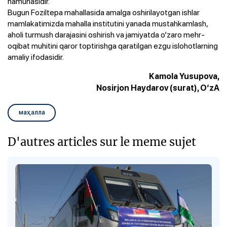
namunasidir.
Bugun Foziltepa mahallasida amalga oshirilayotgan ishlar
mamlakatimizda mahalla institutini yanada mustahkamlash,
aholi turmush darajasini oshirish va jamiyatda o‘zaro mehr-
oqibat muhitini qaror toptirishga qaratilgan ezgu islohotlarning
amaliy ifodasidir.
Kamola Yusupova,
Nosirjon Haydarov (surat), O‘zA
маҳалла
D'autres articles sur le meme sujet