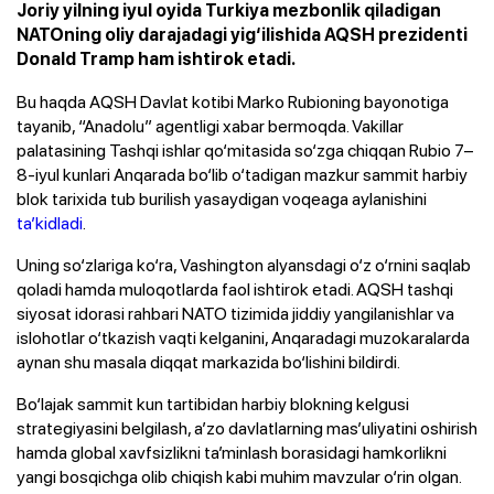
Joriy yilning iyul oyida Turkiya mezbonlik qiladigan
NATOning oliy darajadagi yig‘ilishida AQSH prezidenti
Donald Tramp ham ishtirok etadi.
Bu haqda AQSH Davlat kotibi Marko Rubioning bayonotiga
tayanib, “Anadolu” agentligi xabar bermoqda. Vakillar
palatasining Tashqi ishlar qo‘mitasida so‘zga chiqqan Rubio 7–
8-iyul kunlari Anqarada bo‘lib o‘tadigan mazkur sammit harbiy
blok tarixida tub burilish yasaydigan voqeaga aylanishini
ta’kidladi
.
Uning so‘zlariga ko‘ra, Vashington alyansdagi o‘z o‘rnini saqlab
qoladi hamda muloqotlarda faol ishtirok etadi. AQSH tashqi
siyosat idorasi rahbari NATO tizimida jiddiy yangilanishlar va
islohotlar o‘tkazish vaqti kelganini, Anqaradagi muzokaralarda
aynan shu masala diqqat markazida bo‘lishini bildirdi.
Bo‘lajak sammit kun tartibidan harbiy blokning kelgusi
strategiyasini belgilash, a’zo davlatlarning mas’uliyatini oshirish
hamda global xavfsizlikni ta’minlash borasidagi hamkorlikni
yangi bosqichga olib chiqish kabi muhim mavzular o‘rin olgan.