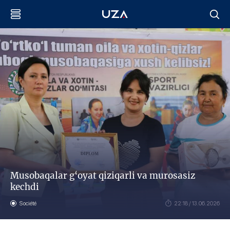
Musobaqalar g‘oyat qiziqarli va murosasiz
kechdi
Société
22:18 / 13.06.2026