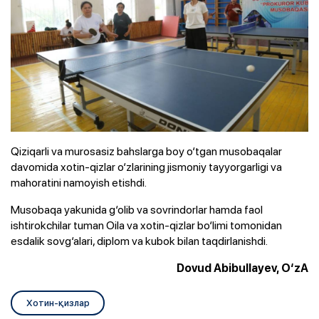
Qiziqarli va murosasiz bahslarga boy o‘tgan musobaqalar
davomida xotin-qizlar o‘zlarining jismoniy tayyorgarligi va
mahoratini namoyish etishdi.
Musobaqa yakunida g‘olib va sovrindorlar hamda faol
ishtirokchilar tuman Oila va xotin-qizlar bo‘limi tomonidan
esdalik sovg‘alari, diplom va kubok bilan taqdirlanishdi.
Dovud Abibullayev,
O‘zA
Хотин-қизлар