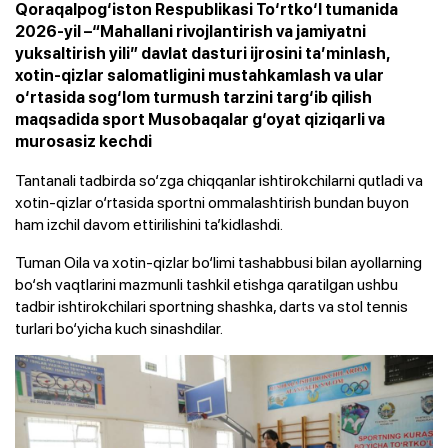
Qoraqalpog‘iston Respublikasi To‘rtko‘l tumanida
2026-yil –“Mahallani rivojlantirish va jamiyatni
yuksaltirish yili” davlat dasturi ijrosini ta’minlash,
xotin-qizlar salomatligini mustahkamlash va ular
o‘rtasida sog‘lom turmush tarzini targ‘ib qilish
maqsadida sport Musobaqalar g‘oyat qiziqarli va
murosasiz kechdi
Tantanali tadbirda so‘zga chiqqanlar ishtirokchilarni qutladi va
xotin-qizlar o‘rtasida sportni ommalashtirish bundan buyon
ham izchil davom ettirilishini ta’kidlashdi.
Tuman Oila va xotin-qizlar bo‘limi tashabbusi bilan ayollarning
bo‘sh vaqtlarini mazmunli tashkil etishga qaratilgan ushbu
tadbir ishtirokchilari sportning shashka, darts va stol tennis
turlari bo‘yicha kuch sinashdilar.