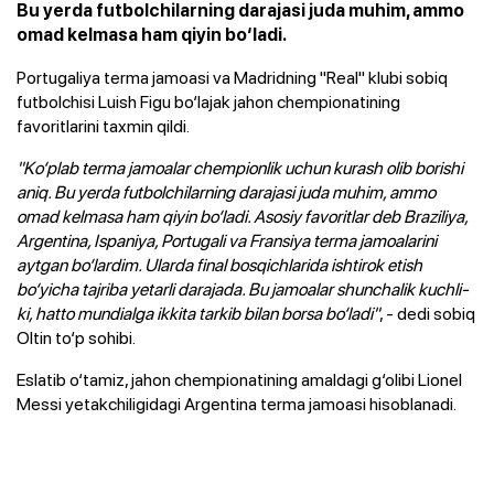
Bu yerda futbolchilarning darajasi juda muhim, ammo
omad kelmasa ham qiyin bo‘ladi.
Portugaliya terma jamoasi va Madridning "Real" klubi sobiq
futbolchisi Luish Figu bo‘lajak jahon chempionatining
favoritlarini taxmin qildi.
"Ko‘plab terma jamoalar chempionlik uchun kurash olib borishi
aniq. Bu yerda futbolchilarning darajasi juda muhim, ammo
omad kelmasa ham qiyin bo‘ladi. Asosiy favoritlar deb Braziliya,
Argentina, Ispaniya, Portugali va Fransiya terma jamoalarini
aytgan bo‘lardim. Ularda final bosqichlarida ishtirok etish
bo‘yicha tajriba yetarli darajada. Bu jamoalar shunchalik kuchli-
ki, hatto mundialga ikkita tarkib bilan borsa bo‘ladi"
, - dedi sobiq
Oltin to‘p sohibi.
Eslatib o‘tamiz, jahon chempionatining amaldagi g‘olibi Lionel
Messi yetakchiligidagi Argentina terma jamoasi hisoblanadi.