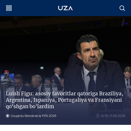
Luish Figu: asosiy favoritlar qatoriga Braziliya,
Argentina, Ispaniya, Portugaliya va Fransiyani
qo‘shgan bo‘lardim
Coupe du Monde de la FIFA 2026
13:15 / 11.05.2026