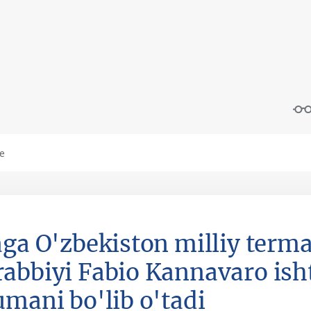
aga O'zbekiston milliy term
abbiyi Fabio Kannavaro ish
umani bo'lib o'tadi