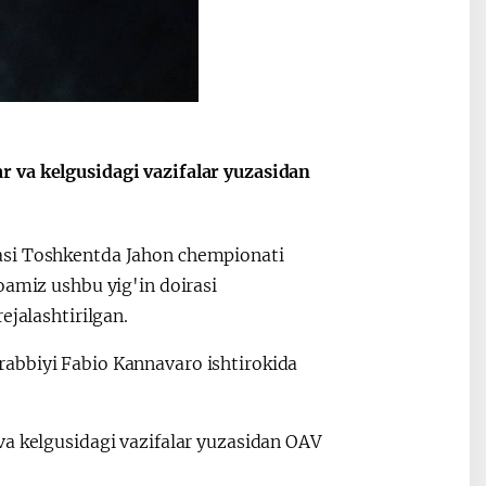
r va kelgusidagi vazifalar yuzasidan
asi Toshkentda Jahon chempionati
oamiz ushbu yig'in doirasi
ejalashtirilgan.
abbiyi Fabio Kannavaro ishtirokida
va kelgusidagi vazifalar yuzasidan OAV