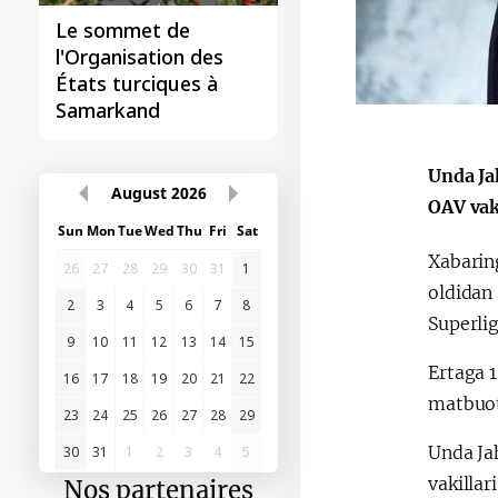
Le sommet de
l'Organisation des
États turciques à
Samarkand
Unda Ja
August
2026
OAV vaki
Sun
Mon
Tue
Wed
Thu
Fri
Sat
Xabarin
26
27
28
29
30
31
1
oldidan
2
3
4
5
6
7
8
Superlig
9
10
11
12
13
14
15
Ertaga 
16
17
18
19
20
21
22
matbuot
23
24
25
26
27
28
29
Unda Ja
30
31
1
2
3
4
5
vakillar
Nos partenaires