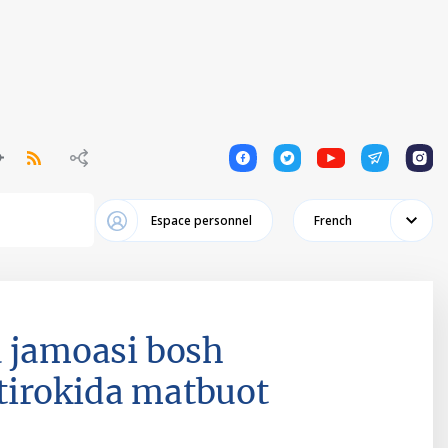
1
1
1
1
1
Espace personnel
French
a jamoasi bosh
tirokida matbuot