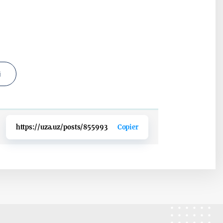
i
https://uza.uz/posts/855993
Copier