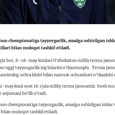
hon chempionatiga tayyorgarlik, amalga oshirilgan ishla
llari bilan muloqot tashkil etiladi.
giz bor, 6-26-may kunlari Oʻzbekiston milliy terma jamo
 soʻnggi tayyorgarlik yigʻinlarini oʻtkazmoqda. Terma jam
amizning uchta klubi bilan nazorat uchrashuvi o'tkazishi r
12-may kuni soat 16:15da milliy terma jamoamiz bosh mur
 anjumani boʻlib oʻtadi.
hon chempionatiga tayyorgarlik, amalga oshirilgan ishlar 
i bilan muloqot tashkil etiladi.