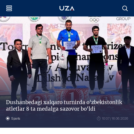
Dushanbedagi xalqaro turnirda o‘zbekistonlik
atletlar 8 ta medalga sazovor bo‘ldi
Sports
10:07 / 16.06.2026