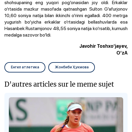
shohsupaning eng yuqori pog‘onasidan joy oldi. Erkaklar
o‘rtasida mazkur masofada qatnashgan Sulton G‘afurjonov
10,60 soniya natija bilan ikkinchi o‘rinni egalladi. 400 metrga
yugurish bo‘yicha erkaklar o‘rtasidagi bellashuvlarda esa
Hasanbek Rustamjonov 48,55 soniya natija ko‘rsatib, kumush
medalga sazovor bo‘ldi.
Javohir Toshxo‘jayev,
O‘zA
Енгил атлетика
Жонбиби Ҳукмова
D'autres articles sur le meme sujet