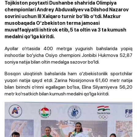
Tojikiston poytaxti Dushanbe shahrida Olimpiya
chempionlari Andrey Abduvaliyev va Dilshod Nazarov
sovrini uchun III Xalqaro turnir bo‘lib o‘tdi. Mazkur
musobaqada O‘zbekiston terma jamoasi
muvaffaqiyatli ishtirok etib, 5 ta oltin va 3 ta kumush
medalni qo‘lga kiritdi.
Ayollar o‘rtasida 400 metrga yugurish bahslarida yopiq
inshootlar bo‘yicha Osiyo chempioni Jonbibi Hukmova 52,87
soniya natija bilan oltin medalga sazovor bo‘ldi.
Bosqon uloqtirish bahslarida ham o‘zbekistonlik sportchilar
yuqori natija qayd etdi. Zarina Nosirjonova 61,60 metr natija
bilan birinchi o‘rinni egallagan bo‘lsa, Elina Silyamiyeva 56,20
metr ko‘rsatkich bilan kumush medalni qo‘lga kiritdi.