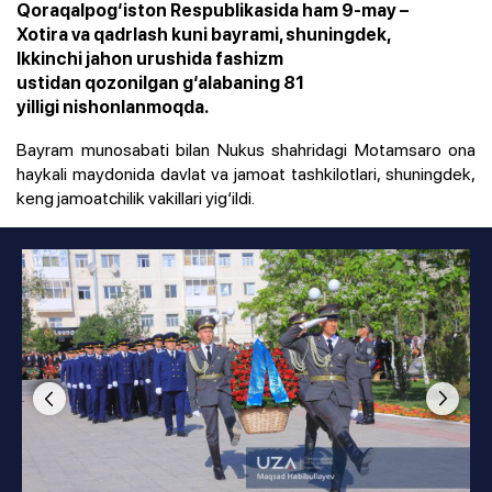
Qoraqalpog‘iston Respublikasida ham 9-may –
Xotira va qadrlash kuni bayrami, shuningdek,
Ikkinchi jahon urushida fashizm
ustidan qozonilgan g‘alabaning 81
yilligi nishonlanmoqda.
Bayram munosabati bilan Nukus shahridagi Motamsaro ona
haykali maydonida davlat va jamoat tashkilotlari, shuningdek,
keng jamoatchilik vakillari yig‘ildi.