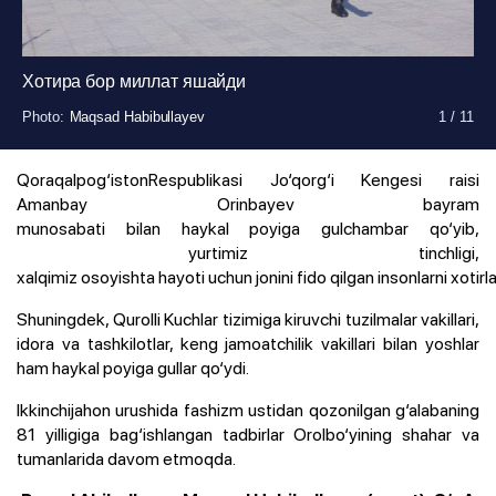
Хотира бор миллат яшайди
Photo
Photo
Photo
Photo
Photo
Photo
Photo
Photo
Photo
Photo
:
:
:
:
:
:
:
:
:
:
Maqsad Habibullayev
Maqsad Habibullayev
Maqsad Habibullayev
Maqsad Habibullayev
Maqsad Habibullayev
Maqsad Habibullayev
Maqsad Habibullayev
Maqsad Habibullayev
Maqsad Habibullayev
Maqsad Habibullayev
1
1
1
1
1
1
1
1
1
1
/
/
/
/
/
/
/
/
/
/
11
11
11
11
11
11
11
11
11
11
Photo
:
Maqsad Habibullayev
1
/
11
Qoraqalpog‘istonRespublikasi Jo‘qorg‘i Kengesi raisi
Amanbay Orinbayev bayram
munosabati bilan haykal poyiga gulchambar qo‘yib,
yurtimiz tinchligi,
xalqimiz osoyishta hayoti uchun jonini fido qilgan insonlarni xotirla
Shuningdek, Qurolli Kuchlar tizimiga kiruvchi tuzilmalar vakillari,
idora va tashkilotlar, keng jamoatchilik vakillari bilan yoshlar
ham haykal poyiga gullar qo‘ydi.
Ikkinchijahon urushida fashizm ustidan qozonilgan g‘alabaning
81 yilligiga bag‘ishlangan tadbirlar Orolbo‘yining shahar va
tumanlarida davom etmoqda.