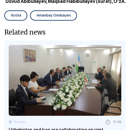
Dovud Abibullayev, Maqsad Habibullayev (surat), O‘zA.
Xotira
Amanbay Orinbayev
Related news
Society
17:08
Uzbekistan and Iran are collaborating on joint